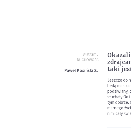
Okazali
8 lat temu
DUCHOWOŚĆ
zdrajca
taki jes
Paweł Kosiński SJ
Jeszcze do n
będą mieli u 
podziwiany, 
słuchały Go i
tym dobrze.
marnego życia
nimi cały świa