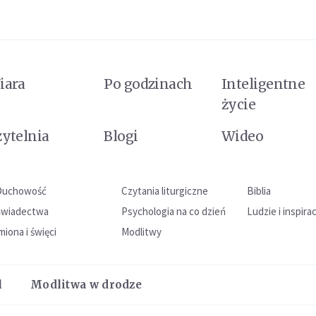
iara
Po godzinach
Inteligentne
życie
zytelnia
Blogi
Wideo
Duchowość
Czytania liturgiczne
Biblia
Świadectwa
Psychologia na co dzień
Ludzie i inspira
miona i święci
Modlitwy
l
Modlitwa w drodze