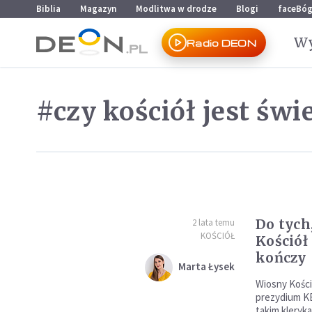
Przejdź do menu głównego
Przejdź do treści
Biblia
Magazyn
Modlitwa w drodze
Blogi
faceBó
Wy
Radio DEON
#czy kościół jest świ
Do tych,
2 lata temu
KOŚCIÓŁ
Kościół 
kończy
Marta Łysek
Wiosny Kościo
prezydium KEP
takim kleryka