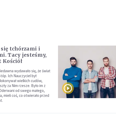
 się tchórzami i
mi. Tacy jesteśmy,
t Kościół
iedawna wydawało się, że świat
stóp. Ich Nauczyciel był
dokonywał wielkich cudów,
 szły za Nim rzesze. Było im z
 Oderwani od swego małego,
, mieli coś, co otwierało przed
t.