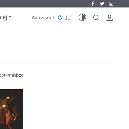
11
°
cej
Warszawa
opularniejsze