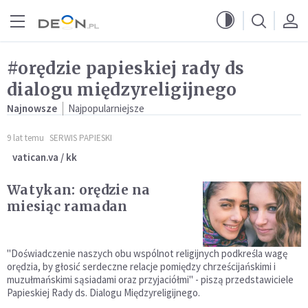
Przejdź do menu głównego
Przejdź do treści
#orędzie papieskiej rady ds
dialogu międzyreligijnego
Najnowsze
Najpopularniejsze
9 lat temu
SERWIS PAPIESKI
vatican.va / kk
Watykan: orędzie na
miesiąc ramadan
"Doświadczenie naszych obu wspólnot religijnych podkreśla wagę
orędzia, by głosić serdeczne relacje pomiędzy chrześcijańskimi i
muzułmańskimi sąsiadami oraz przyjaciółmi" - piszą przedstawiciele
Papieskiej Rady ds. Dialogu Międzyreligijnego.