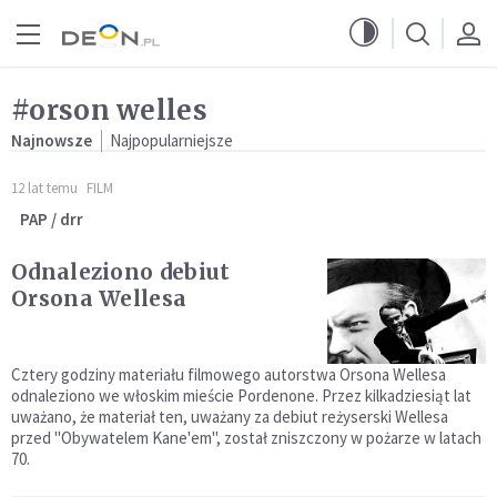
Przejdź do menu głównego
Przejdź do treści
#orson welles
Najnowsze
Najpopularniejsze
12 lat temu
FILM
PAP / drr
Odnaleziono debiut
Orsona Wellesa
Cztery godziny materiału filmowego autorstwa Orsona Wellesa
odnaleziono we włoskim mieście Pordenone. Przez kilkadziesiąt lat
uważano, że materiał ten, uważany za debiut reżyserski Wellesa
przed "Obywatelem Kane'em", został zniszczony w pożarze w latach
70.