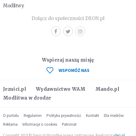
Modlitwy
Dołącz do społeczności DEON.pl
Wspieraj naszą misję
WSPOMÓŻ NAS
Jezuici.pl
Wydawnictwo WAM
Mando.pl
Modlitwa w drodze
O portalu
Regulamin
Polityka prywatności
Kontakt
Dla mediów
Reklama
Informacje o cookies
Patronat
Copyright 2019 © Deon.pl Wszystkie prawa zastrzeżone. Realizacja
ideo.pl