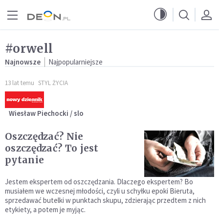
Przejdź do menu głównego
Przejdź do treści
#orwell
Najnowsze
Najpopularniejsze
13 lat temu
STYL ŻYCIA
Wiesław Piechocki / slo
Oszczędzać? Nie
oszczędzać? To jest
pytanie
Jestem ekspertem od oszczędzania. Dlaczego ekspertem? Bo
musiałem we wczesnej młodości, czyli u schyłku epoki Bieruta,
sprzedawać butelki w punktach skupu, zdzierając przedtem z nich
etykiety, a potem je myjąc.