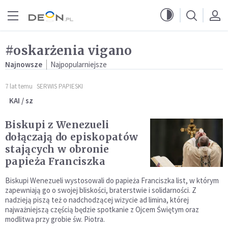
Przejdź do menu głównego
Przejdź do treści
#oskarżenia vigano
Najnowsze
Najpopularniejsze
7 lat temu
SERWIS PAPIESKI
KAI / sz
Biskupi z Wenezueli
dołączają do episkopatów
stających w obronie
papieża Franciszka
Biskupi Wenezueli wystosowali do papieża Franciszka list, w którym
zapewniają go o swojej bliskości, braterstwie i solidarności. Z
nadzieją piszą też o nadchodzącej wizycie ad limina, której
najważniejszą częścią będzie spotkanie z Ojcem Świętym oraz
modlitwa przy grobie św. Piotra.