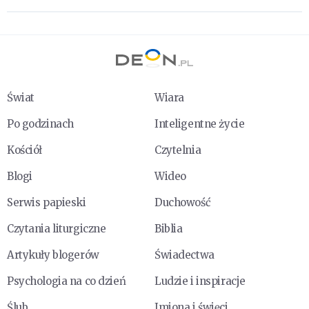
Świat
Wiara
Po godzinach
Inteligentne życie
Kościół
Czytelnia
Blogi
Wideo
Serwis papieski
Duchowość
Czytania liturgiczne
Biblia
Artykuły blogerów
Świadectwa
Psychologia na co dzień
Ludzie i inspiracje
Ślub
Imiona i święci