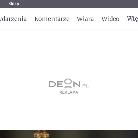
g
Sklep
Wię
darzenia
Komentarze
Wiara
Wideo