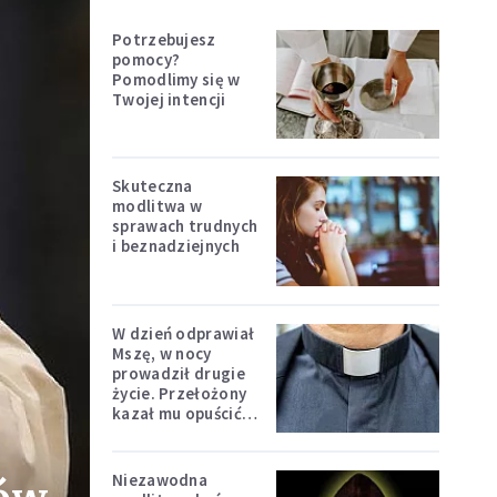
Potrzebujesz
pomocy?
Pomodlimy się w
Twojej intencji
Skuteczna
modlitwa w
sprawach trudnych
i beznadziejnych
W dzień odprawiał
Mszę, w nocy
prowadził drugie
życie. Przełożony
kazał mu opuścić
zakon
Niezawodna