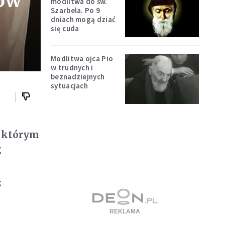
tów
modlitwa do św.
Szarbela. Po 9
dniach mogą dziać
się cuda
Modlitwa ojca Pio
w trudnych i
beznadziejnych
sytuacjach
w którym
Z
z