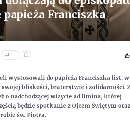
i dołączają do episkopa
e papieża Franciszka
li wystosowali do papieża Franciszka list, 
swojej bliskości, braterstwie i solidarności. 
eż o nadchodzącej wizycie ad limina, której
zęścią będzie spotkanie z Ojcem Świętym ora
obie św. Piotra.