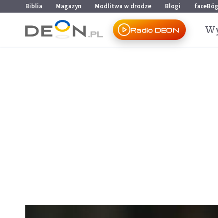
Przejdź do menu głównego
Przejdź do treści
Biblia
Magazyn
Modlitwa w drodze
Blogi
faceBó
Wy
Radio DEON