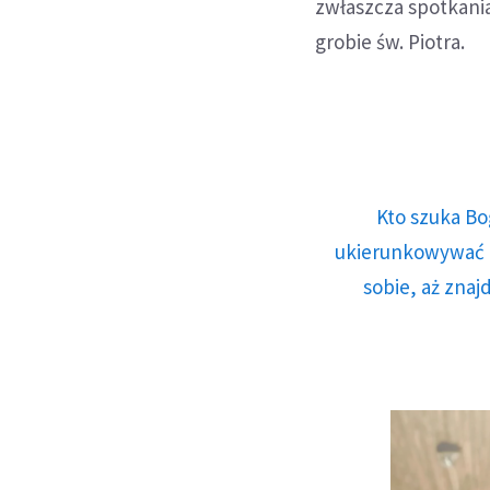
zwłaszcza spotkani
grobie św. Piotra.
Kto szuka Bo
ukierunkowywać n
sobie, aż znaj