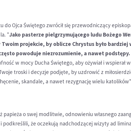
tu do Ojca Świętego zwrócił się przewodniczący episko
la. "
Jako pasterze pielgrzymującego ludu Bożego We
 Twoim projekcie, by oblicze Chrystus było bardziej
k często powoduje niezrozumienie, a nawet podstępy.
fność w mocy Ducha Świętego, aby ożywiał i wspierał 
Twoje troski i decyzje podjęte, by uzdrowić z miłosierdz
ęcenie, skandale, a nawet rezygnację wielu katolików"
też papieża o swej modlitwie, odnowieniu własnego zaa
i podkreślili, że oczekują nadchodzącej wizyty ad limina