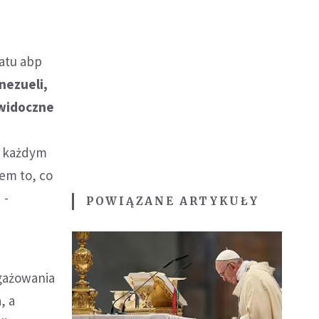
patu abp
nezueli,
 widoczne
w każdym
iem to, co
 -
POWIĄZANE ARTYKUŁY
ngażowania
, a