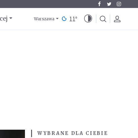
11
°
cej
Warszawa
WYBRANE DLA CIEBIE