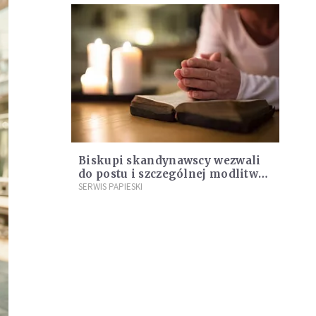
Biskupi skandynawscy wezwali
do postu i szczególnej modlitwy
intencjach papieża
SERWIS PAPIESKI