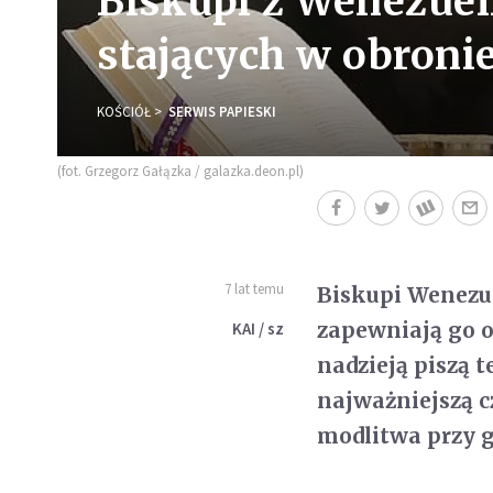
Biskupi z Wenezuel
stających w obroni
KOŚCIÓŁ
SERWIS PAPIESKI
(fot. Grzegorz Gałązka / galazka.deon.pl)
7 lat temu
Biskupi Wenezue
zapewniają go o 
KAI / sz
nadzieją piszą t
najważniejszą c
modlitwa przy gr