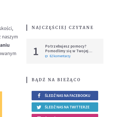
NAJCZĘŚCIEJ CZYTANE
skości,
 z naszym
ianiu
Potrzebujesz pomocy?
1
Pomodlimy się w Twojej
ikowanym
intencji
62 komentarzy
BĄDŹ NA BIEŻĄCO
ŚLEDŹ NAS NA FACEBOOKU
ŚLEDŹ NAS NA TWITTERZE