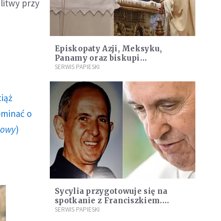
litwy przy
Episkopaty Azji, Meksyku,
Panamy oraz biskupi
grekokatoliccy stają w obronie
SERWIS PAPIESKI
papieża Franciszka
ciąż
ominać o
howy
)
Sycylia przygotowuje się na
spotkanie z Franciszkiem.
Papież przybędzie tam w
SERWIS PAPIESKI
wyjątkową rocznicę.