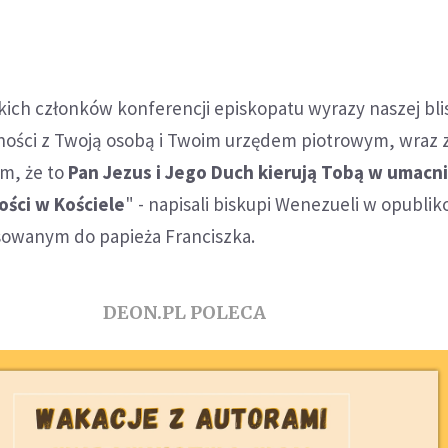
kich członków konferencji episkopatu wyrazy naszej bli
arności z Twoją osobą i Twoim urzędem piotrowym, wraz
m, że to
Pan Jezus i Jego Duch kierują Tobą w umacn
ości w Kościele
" - napisali biskupi Wenezueli w opubl
esowanym do papieża Franciszka.
DEON.PL POLECA