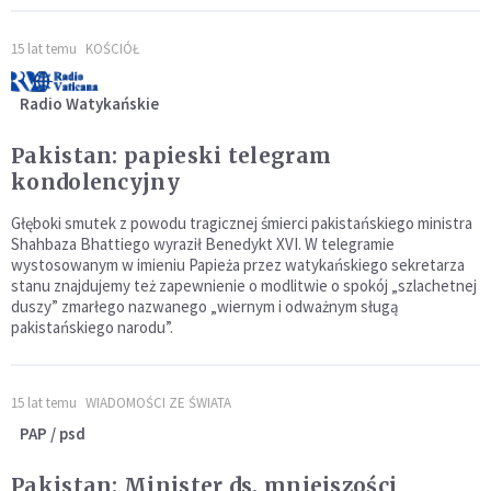
15 lat temu
KOŚCIÓŁ
Radio Watykańskie
Pakistan: papieski telegram
kondolencyjny
Głęboki smutek z powodu tragicznej śmierci pakistańskiego ministra
Shahbaza Bhattiego wyraził Benedykt XVI. W telegramie
wystosowanym w imieniu Papieża przez watykańskiego sekretarza
stanu znajdujemy też zapewnienie o modlitwie o spokój „szlachetnej
duszy” zmarłego nazwanego „wiernym i odważnym sługą
pakistańskiego narodu”.
15 lat temu
WIADOMOŚCI ZE ŚWIATA
PAP / psd
Pakistan: Minister ds. mniejszości