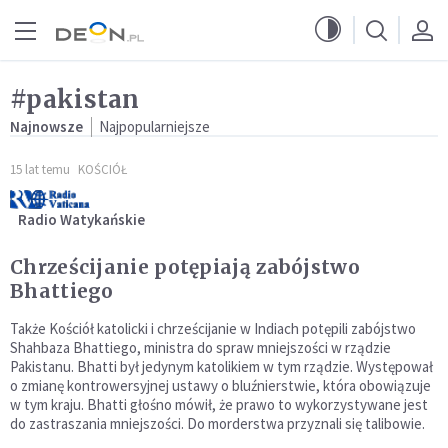
Przejdź do menu głównego
Przejdź do treści
#pakistan
Najnowsze
Najpopularniejsze
15 lat temu
KOŚCIÓŁ
Radio Watykańskie
Chrześcijanie potępiają zabójstwo
Bhattiego
Także Kościół katolicki i chrześcijanie w Indiach potępili zabójstwo
Shahbaza Bhattiego, ministra do spraw mniejszości w rządzie
Pakistanu. Bhatti był jedynym katolikiem w tym rządzie. Występował
o zmianę kontrowersyjnej ustawy o bluźnierstwie, która obowiązuje
w tym kraju. Bhatti głośno mówił, że prawo to wykorzystywane jest
do zastraszania mniejszości. Do morderstwa przyznali się talibowie.