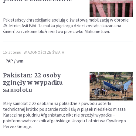
Pakistańscy chrześcijanie apelują o światową mobilizację w obronie
45-letniej Asii Bibi. Ta matka pięciorga dzieci została skazana na
śmierć za rzekome bluźnierstwo przeciwko Mahometowi.
15 lat temu
WIADOMOŚCI ZE ŚWIATA
PAP / wm
Pakistan: 22 osoby
zginęły w wypadku
samolotu
Mały samolot z 22 osobami na pokładzie z powodu usterki
technicznej krótko po starcie rozbił się w piątek niedaleko miasta
Karaczi na południu Afganistanu; nikt nie przeżył wypadku -
poinformował rzecznik afgańskiego Urzędu Lotnictwa Cywilnego
Pervez George.