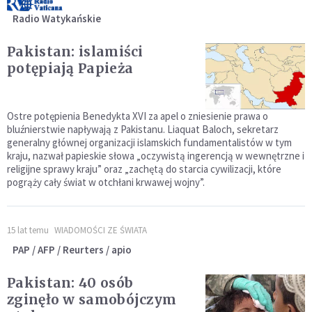
Radio Watykańskie
Pakistan: islamiści
potępiają Papieża
Ostre potępienia Benedykta XVI za apel o zniesienie prawa o
bluźnierstwie napływają z Pakistanu. Liaquat Baloch, sekretarz
generalny głównej organizacji islamskich fundamentalistów w tym
kraju, nazwał papieskie słowa „oczywistą ingerencją w wewnętrzne i
religijne sprawy kraju” oraz „zachętą do starcia cywilizacji, które
pogrąży cały świat w otchłani krwawej wojny”.
15 lat temu
WIADOMOŚCI ZE ŚWIATA
PAP / AFP / Reurters / apio
Pakistan: 40 osób
zginęło w samobójczym