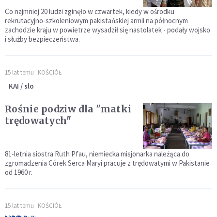
Co najmniej 20 ludzi zginęło w czwartek, kiedy w ośrodku
rekrutacyjno-szkoleniowym pakistańskiej armii na północnym
zachodzie kraju w powietrze wysadził się nastolatek - podały wojsko
i służby bezpieczeństwa.
15 lat temu
KOŚCIÓŁ
KAI / slo
Rośnie podziw dla "matki
trędowatych"
81-letnia siostra Ruth Pfau, niemiecka misjonarka należąca do
zgromadzenia Córek Serca Maryi pracuje z trędowatymi w Pakistanie
od 1960 r.
15 lat temu
KOŚCIÓŁ