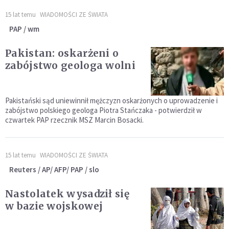
15 lat temu
WIADOMOŚCI ZE ŚWIATA
PAP / wm
Pakistan: oskarżeni o
zabójstwo geologa wolni
Pakistański sąd uniewinnił mężczyzn oskarżonych o uprowadzenie i
zabójstwo polskiego geologa Piotra Stańczaka - potwierdził w
czwartek PAP rzecznik MSZ Marcin Bosacki.
15 lat temu
WIADOMOŚCI ZE ŚWIATA
Reuters / AP/ AFP/ PAP / slo
Nastolatek wysadził się
w bazie wojskowej