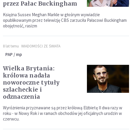
przez Pałac Buckingham
Księżna Sussex Meghan Markle w głośnym wywiadzie
opublikowanym przez telewizję CBS zarzuciła Pałacowi Buckingham
obojętność, rasizm
8 lat temu
WIADOMOŚCI ZE ŚWIATA
PAP / mp
Wielka Brytania:
królowa nadała
noworoczne tytuły
szlacheckie i
odznaczenia
Wyróżnienia przyznawane są przez królową Elżbietę II dwa razy w
roku - w Nowy Rok i w ramach obchodów jej oficjalnych urodzin w
czerwcu.