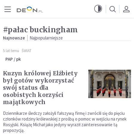
Przejdź do menu głównego
Przejdź do treści
#pałac buckingham
Najnowsze
Najpopularniejsze
5 lat temu
ŚWIAT
PAP / pk
Kuzyn królowej Elżbiety
był gotów wykorzystać
swój status dla
osobistych korzyści
majątkowych
Dziennikarze śledczy założyli fałszywą firmę i zwrócili się do pięciu
członków rodziny królewskiej z prośbą o pomoc w wejściu na rynek
Rosyjski. Książę Michał jako jedyny wyraził zainteresowanie tą
propozycją.