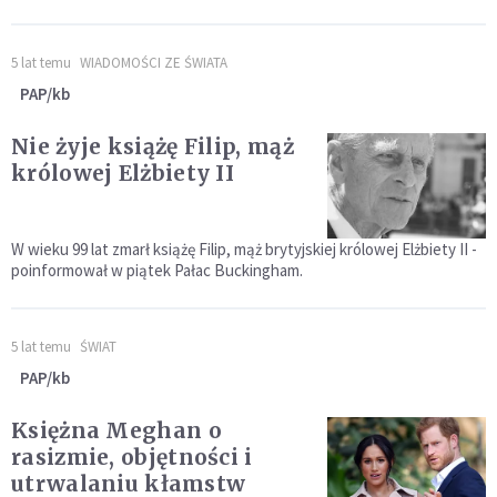
5 lat temu
WIADOMOŚCI ZE ŚWIATA
PAP/kb
Nie żyje książę Filip, mąż
królowej Elżbiety II
W wieku 99 lat zmarł książę Filip, mąż brytyjskiej królowej Elżbiety II -
poinformował w piątek Pałac Buckingham.
5 lat temu
ŚWIAT
PAP/kb
Księżna Meghan o
rasizmie, objętności i
utrwalaniu kłamstw