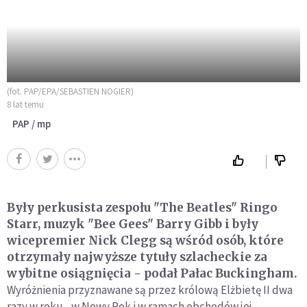
(fot. PAP/EPA/SEBASTIEN NOGIER)
8 lat temu
PAP / mp
Były perkusista zespołu "The Beatles" Ringo
Starr, muzyk "Bee Gees" Barry Gibb i były
wicepremier Nick Clegg są wśród osób, które
otrzymały najwyższe tytuły szlacheckie za
wybitne osiągnięcia - podał Pałac Buckingham.
Wyróżnienia przyznawane są przez królową Elżbietę II dwa
razy w roku - w Nowy Rok i w ramach obchodów jej