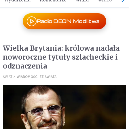
Radio DEON Modlitwa
Wielka Brytania: królowa nadała
noworoczne tytuły szlacheckie i
odznaczenia
ŚWIAT
WIADOMOŚCI ZE ŚWIATA