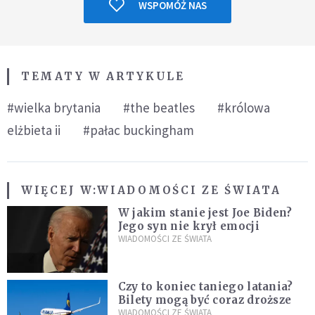
WSPOMÓŻ NAS
TEMATY W ARTYKULE
#wielka brytania
#the beatles
#królowa
elżbieta ii
#pałac buckingham
WIĘCEJ W:
WIADOMOŚCI ZE ŚWIATA
W jakim stanie jest Joe Biden?
Jego syn nie krył emocji
WIADOMOŚCI ZE ŚWIATA
Czy to koniec taniego latania?
Bilety mogą być coraz droższe
WIADOMOŚCI ZE ŚWIATA