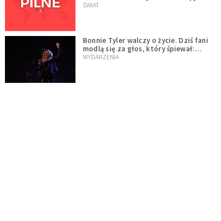
naftowej
ŚWIAT
Bonnie Tyler walczy o życie. Dziś fani
modlą się za głos, który śpiewał:
"Lord, help me"
WYDARZENIA