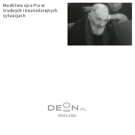
Modlitwa ojca Pio w
trudnych i beznadziejnych
sytuacjach