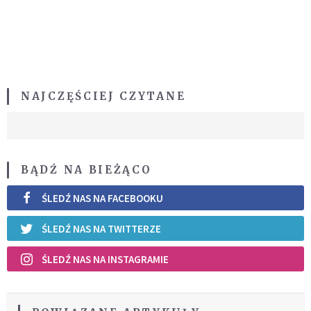
NAJCZĘŚCIEJ CZYTANE
BĄDŹ NA BIEŻĄCO
ŚLEDŹ NAS NA FACEBOOKU
ŚLEDŹ NAS NA TWITTERZE
ŚLEDŹ NAS NA INSTAGRAMIE