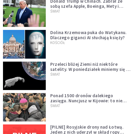
Donald Trump w Chinach. Zabrał ze
sobą szefa Apple, Boeinga, Mety i
Muska
ŚWIAT
Dolina Krzemowa puka do Watykanu.
Dlaczego giganci AI słuchają księży?
KOŚCIÓŁ
Przeleci bliżej Ziemi niż niektóre
satelity. W poniedziałek miniemy się z
asteroidą, która poprzedzi znacznie
ŚWIAT
większego "gościa"
Ponad 1500 dronów dalekiego
zasięgu. Nuncjusz w Kijowie: to nie
wygląda na wolę zakończenia wojny
ŚWIAT
[PILNE] Rosyjskie drony nad Łotwą.
Jeden z nich uderzył w skład ropy