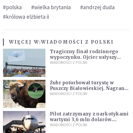
#polska
#wielka brytania
#andrzej duda
#królowa elżbieta ii
WIĘCEJ W:
WIADOMOŚCI Z POLSKI
Tragiczny finał rodzinnego
wypoczynku. Ojciec usłyszy
zarzuty
WIADOMOŚCI Z POLSKI
Żubr poturbował turystę w
Puszczy Białowieskiej. Nagranie
daje do myślenia
WIADOMOŚCI Z POLSKI
Pilot zatrzymany z narkotykami
wartymi 3,6 mln dolarów.
Śledczy podejrzewają, że latał
WIADOMOŚCI Z POLSKI
pod ich wpływem