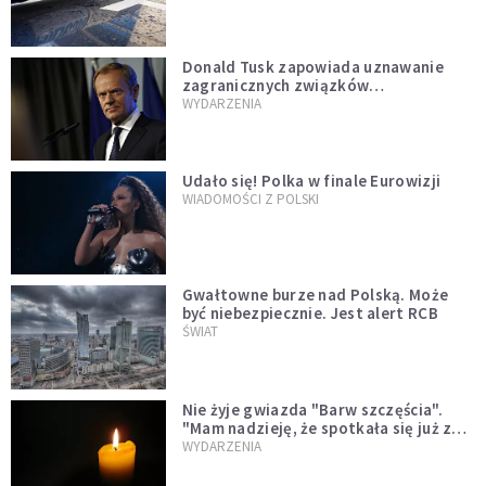
Donald Tusk zapowiada uznawanie
zagranicznych związków
jednopłciowych. "Państwo oblało ten
WYDARZENIA
test"
Udało się! Polka w finale Eurowizji
WIADOMOŚCI Z POLSKI
Gwałtowne burze nad Polską. Może
być niebezpiecznie. Jest alert RCB
ŚWIAT
Nie żyje gwiazda "Barw szczęścia".
"Mam nadzieję, że spotkała się już z
Bogiem, którego tak bardzo kochała"
WYDARZENIA