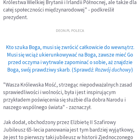
Królestwa Wielkiej Brytanii i Irlandii Północnej, ale także dla
całej społeczności międzynarodowej" - podkreślił
prezydent.
DEON.PL POLECA
Kto szuka Boga, musi się zwrócić całkowicie do wewnątrz.
Musi się wciąż ukierunkowywać na Boga, zawsze mieć Go
przed oczyma i wytrwale zapominać o sobie, aż znajdzie
Boga, swój prawdziwy skarb. (Sprawdź:
Rozwój duchowy
)
"Wasza Królewska Mość, strzegąc niepodważalnych zasad
sprawiedliwości i wolności, była i jest inspirującym
przykładem poświęcenia się służbie dla dobra Narodu i
naszego wspólnego świata" - zaznaczył.
Jak dodał, obchodzony przez Elżbietę II Szafirowy
Jubileusz 65-lecia panowania jest tym bardziej wyjątkowy,
że jest to pierwszy taki jubileusz w historii Zjednoczonego