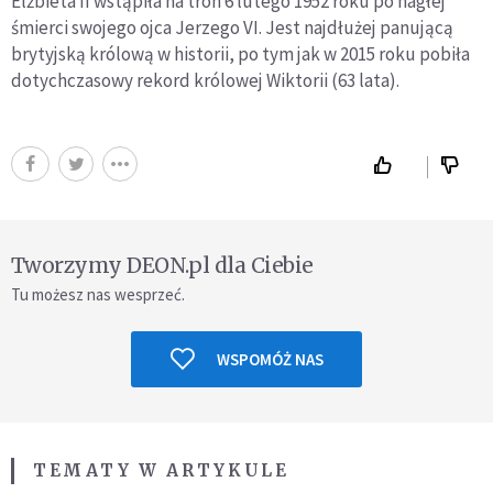
Elżbieta II wstąpiła na tron 6 lutego 1952 roku po nagłej
śmierci swojego ojca Jerzego VI. Jest najdłużej panującą
brytyjską królową w historii, po tym jak w 2015 roku pobiła
dotychczasowy rekord królowej Wiktorii (63 lata).
Tworzymy DEON.pl dla Ciebie
Tu możesz nas wesprzeć.
WSPOMÓŻ NAS
TEMATY W ARTYKULE