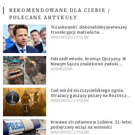
REKOMENDOWANE DLA CIEBIE /
POLECANE ARTYKUŁY
Trzaskowski: dokonaliśmy pierwszej
transkrypcji małżeństw
jednopłciowych. “Tak jak
WIADOMOŚCI Z POLSKI
zapowiadałem, bez zwłoki,
natychmiast”
Odszedł młodo, broniąc Ojczyzny. W
Nowym Sączu znaleziono zwłoki
mężczyzny z czasów potopu
WYDARZENIA
szwedzkiego
Cud wśród niszczycielskiego ognia.
Strażacy gaszący pożary na Roztoczu
opublikowali niezwykłe zdjęcie
WIADOMOŚCI Z POLSKI
Krwawa strzelanina w Lubinie. 21-letni
podejrzany wciąż na wolności
WIADOMOŚCI Z POLSKI