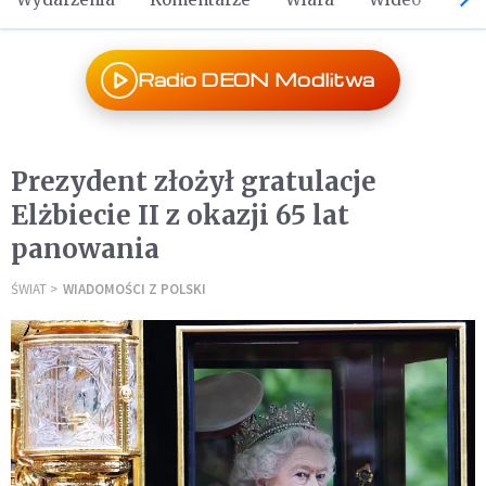
Radio DEON Modlitwa
Prezydent złożył gratulacje
Elżbiecie II z okazji 65 lat
panowania
ŚWIAT
WIADOMOŚCI Z POLSKI