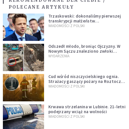
REKOMENDOWANE DLA CIEBIE /
POLECANE ARTYKUŁY
Trzaskowski: dokonaliśmy pierwszej
transkrypcji małżeństw
jednopłciowych. “Tak jak
WIADOMOŚCI Z POLSKI
zapowiadałem, bez zwłoki,
natychmiast”
Odszedł młodo, broniąc Ojczyzny. W
Nowym Sączu znaleziono zwłoki
mężczyzny z czasów potopu
WYDARZENIA
szwedzkiego
Cud wśród niszczycielskiego ognia.
Strażacy gaszący pożary na Roztoczu
opublikowali niezwykłe zdjęcie
WIADOMOŚCI Z POLSKI
Krwawa strzelanina w Lubinie. 21-letni
podejrzany wciąż na wolności
WIADOMOŚCI Z POLSKI