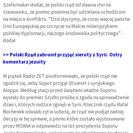
Szefernaker dodał, że polski rząd od dawna stoi na
stanowisku, że pomoc powinna być udzielana uchodźcom
na miejscu konfliktu. "Dziś słyszymy, że coraz więcej państw
Unii Europejskiej po szczycie na Malcie mówi językiem
polskiej dyplomacji, naszego środowiska politycznego" -
dodał.
>> Polski Rząd zabronił przyjąć sieroty z Syrii. Ostry
komentarz jezuity
W piątek Radio ZET poinformowało, że polski rząd nie
zgodził się, żeby Sopot przyjął 10 sierot z syryjskiego
Aleppo. Według stacji przed świętami władze Sopotu
wysłały do premier Szydło prośbę o zgodę na sprowadzenie
dzieci, których rodzice zginęli w Syrii. Rzecznik rządu Rafał
Bochenek oświadczył w sobotę, że rząd nie podjął żadnej
decyzji w tej sprawie, a pismo które zostało wystosowane
przez MSWiA w odpowiedzi na list prezydenta Sopotu