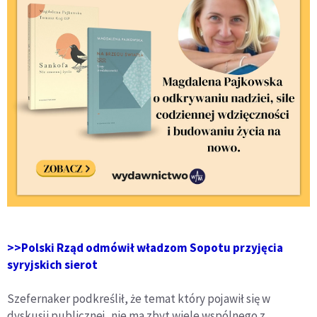
>>Polski Rząd odmówił władzom Sopotu przyjęcia
syryjskich sierot
Szefernaker podkreślił, że temat który pojawił się w
dyskusji publicznej, nie ma zbyt wiele wspólnego z