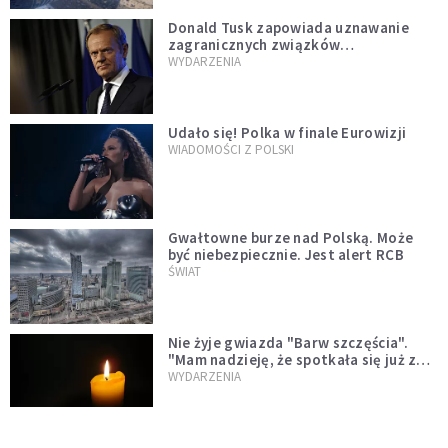
Donald Tusk zapowiada uznawanie
zagranicznych związków
jednopłciowych. "Państwo oblało ten
WYDARZENIA
test"
Udało się! Polka w finale Eurowizji
WIADOMOŚCI Z POLSKI
Gwałtowne burze nad Polską. Może
być niebezpiecznie. Jest alert RCB
ŚWIAT
Nie żyje gwiazda "Barw szczęścia".
"Mam nadzieję, że spotkała się już z
Bogiem, którego tak bardzo kochała"
WYDARZENIA