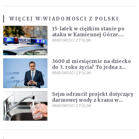
WIĘCEJ W:
WIADOMOŚCI Z POLSKI
15-latek w ciężkim stanie po
ataku w Kamiennej Górze.
Policja zatrzymała dwóch
WIADOMOŚCI Z POLSKI
nastolatków
3600 zł miesięcznie na dziecko
do 3. roku życia? To jedna z
propozycji programu "Rozwój
WIADOMOŚCI Z POLSKI
Plus"
Sejm odrzucił projekt dotyczący
darmowej wody z kranu w
restauracjach
WIADOMOŚCI Z POLSKI