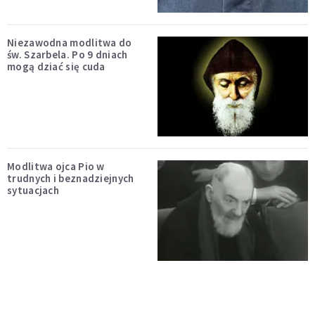
Niezawodna modlitwa do
św. Szarbela. Po 9 dniach
mogą dziać się cuda
Modlitwa ojca Pio w
trudnych i beznadziejnych
sytuacjach