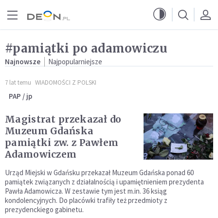
Przejdź do menu głównego
Przejdź do treści
#pamiątki po adamowiczu
Najnowsze
Najpopularniejsze
7 lat temu
WIADOMOŚCI Z POLSKI
PAP / jp
Magistrat przekazał do
Muzeum Gdańska
pamiątki zw. z Pawłem
Adamowiczem
Urząd Miejski w Gdańsku przekazał Muzeum Gdańska ponad 60
pamiątek związanych z działalnością i upamiętnieniem prezydenta
Pawła Adamowicza. W zestawie tym jest m.in. 36 ksiąg
kondolencyjnych. Do placówki trafiły też przedmioty z
prezydenckiego gabinetu.