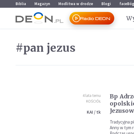
Przejdź do menu głównego
Przejdź do treści
Biblia
Magazyn
Modlitwa w drodze
Blogi
faceBó
Wy
Radio DEON
#pan jezus
Bp Adrz
4 lata temu
KOŚCIÓŁ
opolski
Jezusow
KAI / tk
Tradycyjna p
Anny w tym ro
Podczas uroc