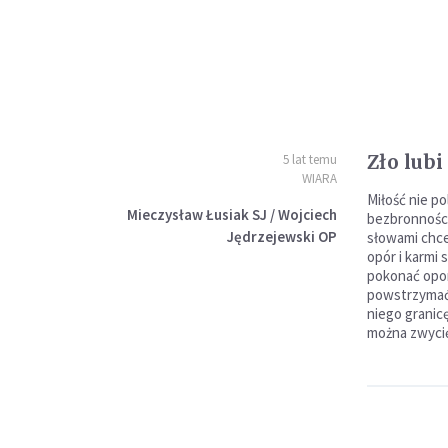
Zło lubi
5 lat temu
WIARA
Miłość nie po
Mieczysław Łusiak SJ / Wojciech
bezbronności
Jędrzejewski OP
słowami chce
opór i karmi s
pokonać opor
powstrzymać,
niego granic
można zwycię