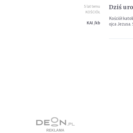
Dziś uro
5 lat temu
KOŚCIÓŁ
Kościół kato
KAI /kb
ojca Jezusa.