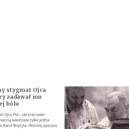
y stygmat Ojca
óry zadawał mu
ej bólu
e Ojca Pio - ukrytej ranie -
iercią wiedziała tylko jedna
to Karol Wojtyła. Historię opisano