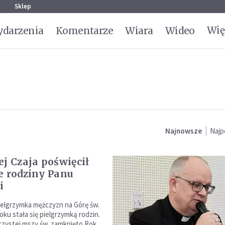
g
Sklep
Wię
darzenia
Komentarze
Wiara
Wideo
Najnowsze
Najp
ej Czaja poświęcił
e rodziny Panu
i
ielgrzymka mężczyzn na Górę św.
ku stała się pielgrzymką rodzin.
zystej mszy św. zamknięto Rok