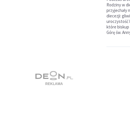
Rodziny w die
przyjechały 
diecezji: gliw
uroczystość 
które biskup 
Górę św. Anny