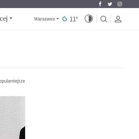
11
°
cej
Warszawa
opularniejsze