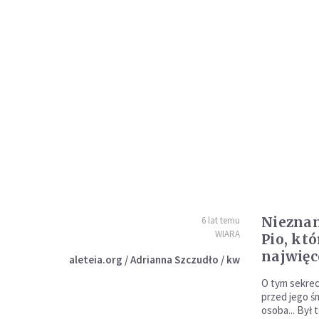
Nieznan
6 lat temu
WIARA
Pio, kt
najwięc
aleteia.org / Adrianna Szczudło / kw
O tym sekreci
przed jego śm
osoba... Był 