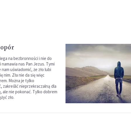
 opór
lega na bezbronności i nie do
 namawia nas Pan Jezus. Tymi
 nam uświadomić, że zło lubi
ię nim. Zła nie da się więc
em. Można je tylko
 zakreślić nieprzekraczalną dla
ę, ale nie pokonać. Tylko dobrem
żyć zło.