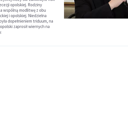
cezji opolskiej. Rodziny
na wspólną modlitwę z obu
ickiej i opolskiej. Niedzielna
była dopełnieniem triduum, na
opolski zaprosił wiernych na
.