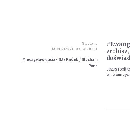
#Ewange
8 lat temu
KOMENTARZE DO EWANGELII
zrobisz,
doświad
Mieczysław Łusiak SJ / Paśnik / Słucham
Pana
Jezus robił 
w swoim życiu