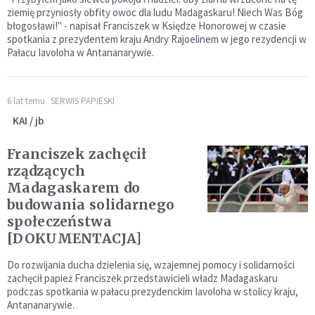
ziemię przyniosły obfity owoc dla ludu Madagaskaru! Niech Was Bóg
błogosławi!" - napisał Franciszek w Księdze Honorowej w czasie
spotkania z prezydentem kraju Andry Rajoelinem w jego rezydencji w
Pałacu Iavoloha w Antananarywie.
6 lat temu
SERWIS PAPIESKI
KAI / jb
Franciszek zachęcił
rządzących
Madagaskarem do
budowania solidarnego
społeczeństwa
[DOKUMENTACJA]
Do rozwijania ducha dzielenia się, wzajemnej pomocy i solidarności
zachęcił papież Franciszek przedstawicieli władz Madagaskaru
podczas spotkania w pałacu prezydenckim Iavoloha w stolicy kraju,
Antananarywie.