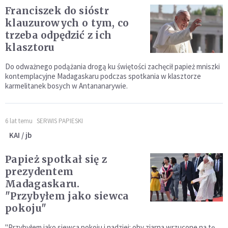
Franciszek do sióstr
klauzurowych o tym, co
trzeba odpędzić z ich
klasztoru
Do odważnego podążania drogą ku świętości zachęcił papież mniszki
kontemplacyjne Madagaskaru podczas spotkania w klasztorze
karmelitanek bosych w Antananarywie.
6 lat temu
SERWIS PAPIESKI
KAI / jb
Papież spotkał się z
prezydentem
Madagaskaru.
"Przybyłem jako siewca
pokoju"
"Przybyłem jako siewca pokoju i nadziei: oby ziarna wrzucone na tę