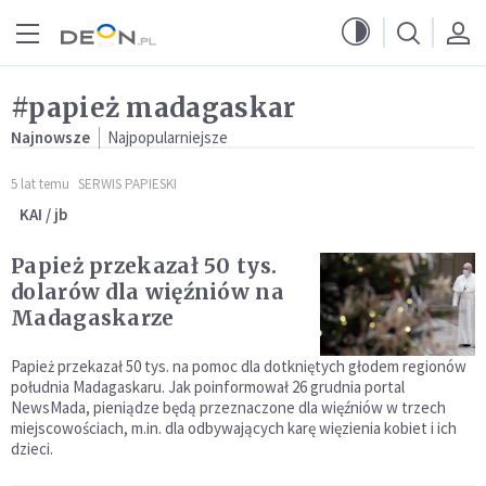
Przejdź do menu głównego
Przejdź do treści
#papież madagaskar
Najnowsze
Najpopularniejsze
5 lat temu
SERWIS PAPIESKI
KAI / jb
Papież przekazał 50 tys.
dolarów dla więźniów na
Madagaskarze
Papież przekazał 50 tys. na pomoc dla dotkniętych głodem regionów
południa Madagaskaru. Jak poinformował 26 grudnia portal
NewsMada, pieniądze będą przeznaczone dla więźniów w trzech
miejscowościach, m.in. dla odbywających karę więzienia kobiet i ich
dzieci.