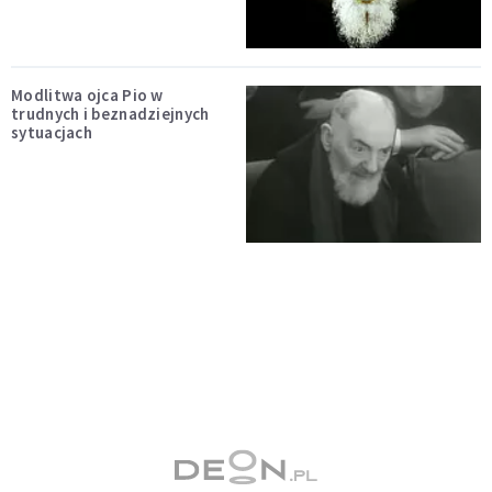
Modlitwa ojca Pio w
trudnych i beznadziejnych
sytuacjach