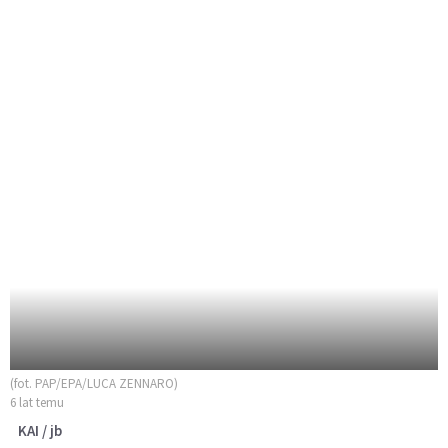
(fot. PAP/EPA/LUCA ZENNARO)
6 lat temu
KAI / jb