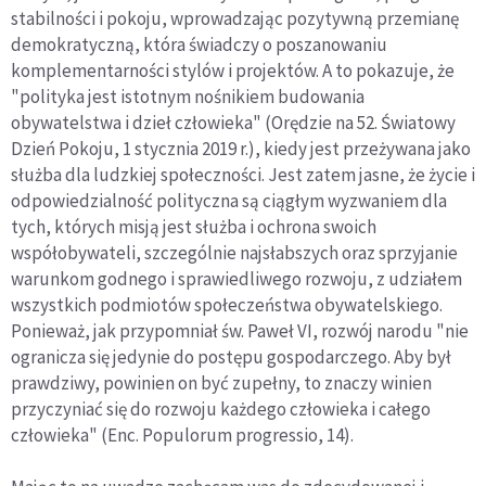
stabilności i pokoju, wprowadzając pozytywną przemianę
demokratyczną, która świadczy o poszanowaniu
komplementarności stylów i projektów. A to pokazuje, że
"polityka jest istotnym nośnikiem budowania
obywatelstwa i dzieł człowieka" (Orędzie na 52. Światowy
Dzień Pokoju, 1 stycznia 2019 r.), kiedy jest przeżywana jako
służba dla ludzkiej społeczności. Jest zatem jasne, że życie i
odpowiedzialność polityczna są ciągłym wyzwaniem dla
tych, których misją jest służba i ochrona swoich
współobywateli, szczególnie najsłabszych oraz sprzyjanie
warunkom godnego i sprawiedliwego rozwoju, z udziałem
wszystkich podmiotów społeczeństwa obywatelskiego.
Ponieważ, jak przypomniał św. Paweł VI, rozwój narodu "nie
ogranicza się jedynie do postępu gospodarczego. Aby był
prawdziwy, powinien on być zupełny, to znaczy winien
przyczyniać się do rozwoju każdego człowieka i całego
człowieka" (Enc. Populorum progressio, 14).