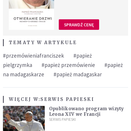
SPRAWDŹ CENĘ
TEMATY W ARTYKULE
#przemówieniafranciszek
#papież
pielgrzymka
#papież przemówienie
#papież
na madagaskarze
#papież madagaskar
WIĘCEJ W:
SERWIS PAPIESKI
Opublikowano program wizyty
Leona XIV we Francji
SERWIS PAPIESKI