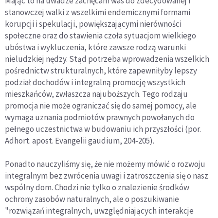
Mając to na uwadze zachęcam was do zdecydowanej i
stanowczej walki z wszelkimi endemicznymi formami
korupcji i spekulacji, powiększającymi nierówności
społeczne oraz do stawienia czoła sytuacjom wielkiego
ubóstwa i wykluczenia, które zawsze rodzą warunki
nieludzkiej nędzy. Stąd potrzeba wprowadzenia wszelkich
pośrednictw strukturalnych, które zapewniłyby lepszy
podział dochodów i integralną promocję wszystkich
mieszkańców, zwłaszcza najuboższych. Tego rodzaju
promocja nie może ograniczać się do samej pomocy, ale
wymaga uznania podmiotów prawnych powołanych do
pełnego uczestnictwa w budowaniu ich przyszłości (por.
Adhort. apost. Evangelii gaudium, 204-205).
Ponadto nauczyliśmy się, że nie możemy mówić o rozwoju
integralnym bez zwrócenia uwagi i zatroszczenia się o nasz
wspólny dom. Chodzi nie tylko o znalezienie środków
ochrony zasobów naturalnych, ale o poszukiwanie
"rozwiązań integralnych, uwzględniających interakcje