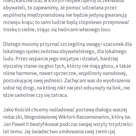
mieszkańców oraz w którym respektujemy oczekiwania
obywateli, to zapewnimy, że pomoc udzielana przez
wspólnotę międzynarodową nie będzie jedyną gwarancją
rozwoju kraju; to sami ludzie będą stopniowo przejmować
troskę o siebie, stając się twórcami własnego losu.
Dlatego musimy przyznać szczególną uwagę i szacunek dla
lokalnego społeczeństwa obywatelskiego, dla lokalnego
ludu. Przez wsparcie jego inicjatyw i działań, bardziej
słyszalny stanie się głos tych, którzy nie mają głosu, a także
różne harmonie, nawet sprzeczne, wspólnoty narodowej,
poszukującej swej jedności. Zachęcam was do wyobrażenia
sobie tej drogi, na której nikt nie jest odsunięty na bok, nie
idzie samotnie czy się zatraca.
Jako Kościół chcemy naśladować postawę dialogu waszej
rodaczki, błogosławionej Wiktorii Rasoamanarivo, którą św.
Jan Paweł II beatyfikował podczas swojej wizyty trzydzieści
lat temu. Jej świadectwo umiłowania swej ziemi i jej