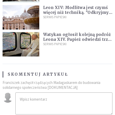
Leon XIV: Modlitwa jest czymś
więcej niż techniką. "Odkryjmy
ją na nowo"
SERWIS PAPIESKI
Watykan ogłosił kolejną podróż
Leona XIV. Papież odwiedzi trzy
kraje Ameryki Południowej
SERWIS PAPIESKI
SKOMENTUJ ARTYKUŁ
Franciszek zachęcił rządzących Madagaskarem do budowania
solidarnego społeczeństwa [DOKUMENTACJA]