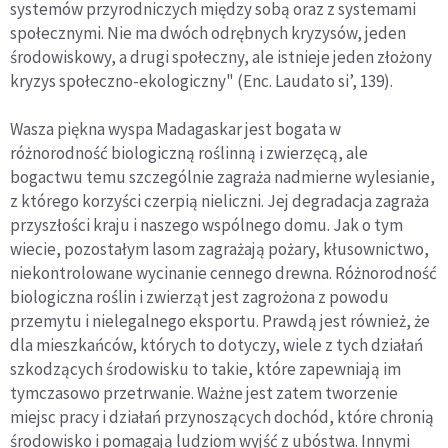
systemów przyrodniczych między sobą oraz z systemami
społecznymi. Nie ma dwóch odrębnych kryzysów, jeden
środowiskowy, a drugi społeczny, ale istnieje jeden złożony
kryzys społeczno-ekologiczny" (Enc. Laudato si’, 139).
Wasza piękna wyspa Madagaskar jest bogata w
różnorodność biologiczną roślinną i zwierzęcą, ale
bogactwu temu szczególnie zagraża nadmierne wylesianie,
z którego korzyści czerpią nieliczni. Jej degradacja zagraża
przyszłości kraju i naszego wspólnego domu. Jak o tym
wiecie, pozostałym lasom zagrażają pożary, kłusownictwo,
niekontrolowane wycinanie cennego drewna. Różnorodność
biologiczna roślin i zwierząt jest zagrożona z powodu
przemytu i nielegalnego eksportu. Prawdą jest również, że
dla mieszkańców, których to dotyczy, wiele z tych działań
szkodzących środowisku to takie, które zapewniają im
tymczasowo przetrwanie. Ważne jest zatem tworzenie
miejsc pracy i działań przynoszących dochód, które chronią
środowisko i pomagają ludziom wyjść z ubóstwa. Innymi