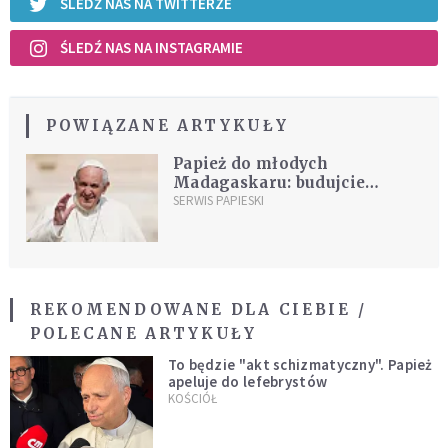
ŚLEDŹ NAS NA TWITTERZE
ŚLEDŹ NAS NA INSTAGRAMIE
POWIĄZANE ARTYKUŁY
Papież do młodych
Madagaskaru: budujcie
przyszłość nadziei
SERWIS PAPIESKI
[DOKUMENTACJA]
REKOMENDOWANE DLA CIEBIE /
POLECANE ARTYKUŁY
To będzie "akt schizmatyczny". Papież
apeluje do lefebrystów
KOŚCIÓŁ