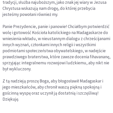
tradycji, służba najuboższym, jako znak jej wiary w Jezusa
Chrystusa wskazują nam drogę, do której przebycia
jesteśmy powołani również my.
Panie Prezydencie, panie i panowie! Chciałbym potwierdzić
wolę i gotowość Kościoła katolickiego na Madagaskarze do
wniesienia wkładu, w nieustannym dialogu z chrześcijanami
innych wyznań, członkami innych religii i wszystkimi
podmiotami społeczeństwa obywatelskiego, w nadejście
prawdziwego braterstwa, które zawsze docenia fihavananę,
sprzyjając integralnemu rozwojowi ludzkiemu, aby nikt nie
był wykluczony.
Z tą nadzieją proszę Boga, aby błogosławił Madagaskar i
jego mieszkańców, aby chronił waszą piękną spokojną i
gościnną wyspę oraz uczynił ją dostatnią i szczęśliwą!
Dziękuję.