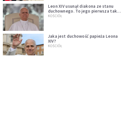
Leon XIV usunął diakona ze stanu
duchownego. To jego pierwsza tak
bezprecedensowa decyzja
KOŚCIÓŁ
Jaka jest duchowość papieża Leona
XIV?
KOŚCIÓŁ
Leon XIV o postawie rodziców dzieci
pierwszokomunijnych: niech będą
przykładem
SERWIS PAPIESKI
Papież Leon XIV mianował Polaka
nuncjuszem w Ugandzie
KOŚCIÓŁ
Neapol: Cud św. Januarego dopełniony