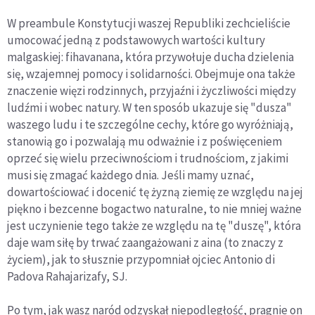
W preambule Konstytucji waszej Republiki zechcieliście
umocować jedną z podstawowych wartości kultury
malgaskiej: fihavanana, która przywołuje ducha dzielenia
się, wzajemnej pomocy i solidarności. Obejmuje ona także
znaczenie więzi rodzinnych, przyjaźni i życzliwości między
ludźmi i wobec natury. W ten sposób ukazuje się "dusza"
waszego ludu i te szczególne cechy, które go wyróżniają,
stanowią go i pozwalają mu odważnie i z poświęceniem
oprzeć się wielu przeciwnościom i trudnościom, z jakimi
musi się zmagać każdego dnia. Jeśli mamy uznać,
dowartościować i docenić tę żyzną ziemię ze względu na jej
piękno i bezcenne bogactwo naturalne, to nie mniej ważne
jest uczynienie tego także ze względu na tę "duszę", która
daje wam siłę by trwać zaangażowani z aina (to znaczy z
życiem), jak to słusznie przypomniał ojciec Antonio di
Padova Rahajarizafy, SJ.
Po tym, jak wasz naród odzyskał niepodległość, pragnie on