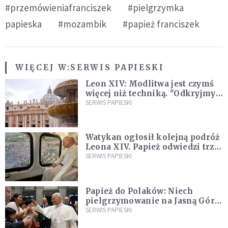
#przemówieniafranciszek
#pielgrzymka
papieska
#mozambik
#papież franciszek
WIĘCEJ W:
SERWIS PAPIESKI
Leon XIV: Modlitwa jest czymś
więcej niż techniką. "Odkryjmy
ją na nowo"
SERWIS PAPIESKI
Watykan ogłosił kolejną podróż
Leona XIV. Papież odwiedzi trzy
kraje Ameryki Południowej
SERWIS PAPIESKI
Papież do Polaków: Niech
pielgrzymowanie na Jasną Górę
umocni wiarę i nadzieję
SERWIS PAPIESKI