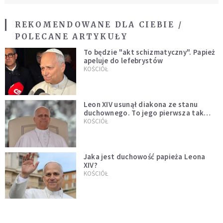
REKOMENDOWANE DLA CIEBIE /
POLECANE ARTYKUŁY
To będzie "akt schizmatyczny". Papież
apeluje do lefebrystów
KOŚCIÓŁ
Leon XIV usunął diakona ze stanu
duchownego. To jego pierwsza tak
bezprecedensowa decyzja
KOŚCIÓŁ
Jaka jest duchowość papieża Leona
XIV?
KOŚCIÓŁ
Leon XIV o postawie rodziców dzieci
pierwszokomunijnych: niech będą