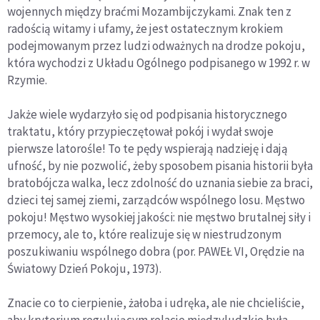
wojennych między braćmi Mozambijczykami. Znak ten z
radością witamy i ufamy, że jest ostatecznym krokiem
podejmowanym przez ludzi odważnych na drodze pokoju,
która wychodzi z Układu Ogólnego podpisanego w 1992 r. w
Rzymie.
Jakże wiele wydarzyło się od podpisania historycznego
traktatu, który przypieczętował pokój i wydał swoje
pierwsze latorośle! To te pędy wspierają nadzieję i dają
ufność, by nie pozwolić, żeby sposobem pisania historii była
bratobójcza walka, lecz zdolność do uznania siebie za braci,
dzieci tej samej ziemi, zarządców wspólnego losu. Męstwo
pokoju! Męstwo wysokiej jakości: nie męstwo brutalnej siły i
przemocy, ale to, które realizuje się w niestrudzonym
poszukiwaniu wspólnego dobra (por. PAWEŁ VI, Orędzie na
Światowy Dzień Pokoju, 1973).
Znacie co to cierpienie, żałoba i udręka, ale nie chcieliście,