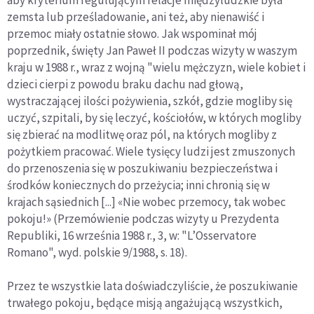
aby kryterium regulującym relacje międzyludzkie była
zemsta lub prześladowanie, ani też, aby nienawiść i
przemoc miały ostatnie słowo. Jak wspominał mój
poprzednik, święty Jan Paweł II podczas wizyty w waszym
kraju w 1988 r., wraz z wojną "wielu mężczyzn, wiele kobiet i
dzieci cierpi z powodu braku dachu nad głową,
wystraczającej ilości pożywienia, szkół, gdzie mogliby się
uczyć, szpitali, by się leczyć, kościołów, w których mogliby
się zbierać na modlitwę oraz pól, na których mogliby z
pożytkiem pracować. Wiele tysięcy ludzi jest zmuszonych
do przenoszenia się w poszukiwaniu bezpieczeństwa i
środków koniecznych do przeżycia; inni chronią się w
krajach sąsiednich [...] «Nie wobec przemocy, tak wobec
pokoju!» (Przemówienie podczas wizyty u Prezydenta
Republiki, 16 września 1988 r., 3, w: "L’Osservatore
Romano", wyd. polskie 9/1988, s. 18).
Przez te wszystkie lata doświadczyliście, że poszukiwanie
trwałego pokoju, będące misją angażującą wszystkich,