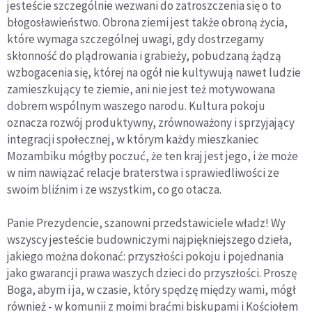
jesteście szczególnie wezwani do zatroszczenia się o to
błogosławieństwo. Obrona ziemi jest także obroną życia,
które wymaga szczególnej uwagi, gdy dostrzegamy
skłonność do plądrowania i grabieży, pobudzaną żądzą
wzbogacenia się, której na ogół nie kultywują nawet ludzie
zamieszkujący te ziemie, ani nie jest też motywowana
dobrem wspólnym waszego narodu. Kultura pokoju
oznacza rozwój produktywny, zrównoważony i sprzyjający
integracji społecznej, w którym każdy mieszkaniec
Mozambiku mógłby poczuć, że ten kraj jest jego, i że może
w nim nawiązać relacje braterstwa i sprawiedliwości ze
swoim bliźnim i ze wszystkim, co go otacza.
Panie Prezydencie, szanowni przedstawiciele władz! Wy
wszyscy jesteście budowniczymi najpiękniejszego dzieła,
jakiego można dokonać: przyszłości pokoju i pojednania
jako gwarancji prawa waszych dzieci do przyszłości. Proszę
Boga, abym i ja, w czasie, który spędzę między wami, mógł
również - w komunii z moimi braćmi biskupami i Kościołem