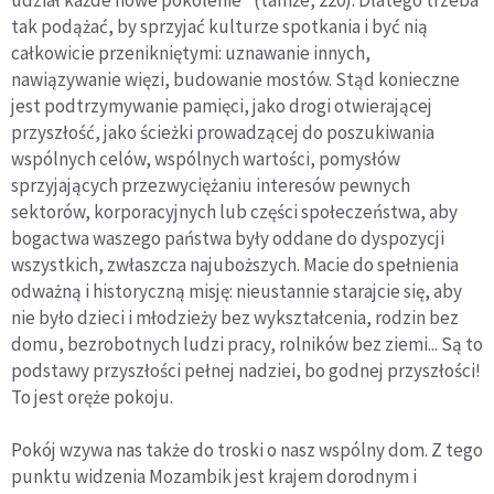
udział każde nowe pokolenie" (tamże, 220). Dlatego trzeba
tak podążać, by sprzyjać kulturze spotkania i być nią
całkowicie przenikniętymi: uznawanie innych,
nawiązywanie więzi, budowanie mostów. Stąd konieczne
jest podtrzymywanie pamięci, jako drogi otwierającej
przyszłość, jako ścieżki prowadzącej do poszukiwania
wspólnych celów, wspólnych wartości, pomysłów
sprzyjających przezwyciężaniu interesów pewnych
sektorów, korporacyjnych lub części społeczeństwa, aby
bogactwa waszego państwa były oddane do dyspozycji
wszystkich, zwłaszcza najuboższych. Macie do spełnienia
odważną i historyczną misję: nieustannie starajcie się, aby
nie było dzieci i młodzieży bez wykształcenia, rodzin bez
domu, bezrobotnych ludzi pracy, rolników bez ziemi... Są to
podstawy przyszłości pełnej nadziei, bo godnej przyszłości!
To jest oręże pokoju.
Pokój wzywa nas także do troski o nasz wspólny dom. Z tego
punktu widzenia Mozambik jest krajem dorodnym i