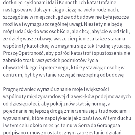
dotknięci cyklonami Idai i Kenneth. Ich katastrofalne
następstwa w dalszym ciągu ciążą na wielu rodzinach,
szczególnie w miejscach, gdzie odbudowa nie była jeszcze
możliwa i wymaga szczególnej uwagi. Niestety nie będę
mógł udać się do was osobiście, ale chcę, abyście wiedzieli,
że dzielę wasze obawy, wasze cierpienie, a także starania
wspólnoty katolickiej w zmaganiu się z tak trudną sytuacją.
Proszę Opatrzność, aby pośród katastrof i spustoszenia nie
zabrakło troski wszystkich podmiotów życia
obywatelskiego i społecznego, którzy stawiając osobę w
centrum, byliby w stanie rozwijać niezbędną odbudowę.
Pragnę również wyrazić uznanie moje i większości
wspólnoty międzynarodowej dla wysiłków podejmowanych
od dziesięcioleci, aby pokój znów stał się normą, a
pojednanie najlepszą drogą zmierzenia się z trudnościami i
wyzwaniami, które napotykacie jako państwo. W tym duchu
i w tym celu około miesiąc temu w Serra da Gorongosa
podpisano umowę o ostatecznym zaprzestaniu działań