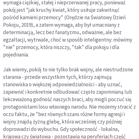
wymaga ciężkiej, stałej i nieprzerwanej pracy, ponieważ
pokój jest "jak kruchy kwiat, który usiłuje zakwitnąć
pośród kamieni przemocy" (Orędzie na Światowy Dzień
Pokoju, 2019), a zatem wymaga, aby był umacniany z
determinacją, lecz bez fanatyzmu, odważnie, ale bez
egzaltacji, wytrwale, choć w sposób inteligentny: mówimy
"nie" przemocy, która niszczy, "tak" dla pokoju i dla
pojednania.
Jak wiemy, pokój to nie tylko brak wojny, ale niestrudzone
starania - przede wszystkim tych, którzy zajmują
stanowiska o większej odpowiedzialności - aby uznać,
zapewnić i konkretnie odbudować często zapomnianą lub
lekceważoną godność naszych braci, aby mogli poczuć się
protagonistami losu własnego narodu. Nie możemy stracić z
oczu faktu, że "bez równych szans różne formy agresji i
wojny znajdą żyzną glebę, która wcześniej czy później
doprowadzi do wybuchu. Gdy społeczność - lokalna,
krajowa czy światowa - pozostawia na peryferiach część