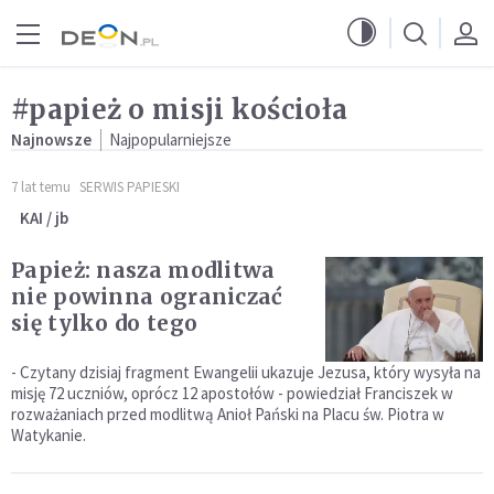
Przejdź do menu głównego
Przejdź do treści
#papież o misji kościoła
Najnowsze
Najpopularniejsze
7 lat temu
SERWIS PAPIESKI
KAI / jb
Papież: nasza modlitwa
nie powinna ograniczać
się tylko do tego
- Czytany dzisiaj fragment Ewangelii ukazuje Jezusa, który wysyła na
misję 72 uczniów, oprócz 12 apostołów - powiedział Franciszek w
rozważaniach przed modlitwą Anioł Pański na Placu św. Piotra w
Watykanie.