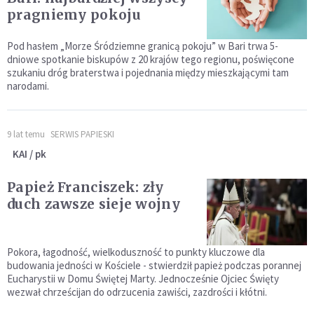
pragniemy pokoju
Pod hasłem „Morze Śródziemne granicą pokoju” w Bari trwa 5-
dniowe spotkanie biskupów z 20 krajów tego regionu, poświęcone
szukaniu dróg braterstwa i pojednania między mieszkającymi tam
narodami.
9 lat temu
SERWIS PAPIESKI
KAI / pk
Papież Franciszek: zły
duch zawsze sieje wojny
Pokora, łagodność, wielkoduszność to punkty kluczowe dla
budowania jedności w Kościele - stwierdził papież podczas porannej
Eucharystii w Domu Świętej Marty. Jednocześnie Ojciec Święty
wezwał chrześcijan do odrzucenia zawiści, zazdrości i kłótni.