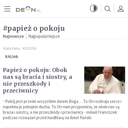
Przejdź do menu głównego
Przejdź do treści
#papież o pokoju
Najnowsze
Najpopularniejsze
4 lata temu
KOŚCIÓŁ
KAI/mk
Papież o pokoju: Obok
nas są bracia i siostry, a
nie przeszkody i
przeciwnicy
- Pokój jest przede wszystkim darem Boga… To On rozbraja serce i
napełnia je pokojem ducha. To On nam przypomina, że obok nas są
bracia i siostry, a nie przeszkody i przeciwnicy - mówił Franciszek
podczas rozważań przed modlitwą na Anioł Pański.