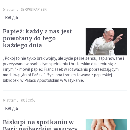
5 lat temu
SERWIS PAPIESKI
KAI / jb
Papież: każdy z nas jest
powołany do tego
każdego dnia
„Pokój to nie tylko brak wojny, ale życie pełne sensu, zaplanowane i
przeżywane w osobistym spełnieniu i braterskim dzieleniu się z
innymi” - mówił papież Franciszek w rozważaniu poprzedzającym
modlitwę „Anioł Pański”. Była ona transmitowana z papieskiej
biblioteki w Pałacu Apostolskim w Watykanie.
6 lat temu
KOŚCIÓŁ
KAI / jb
Biskupi na spotkaniu w
Bari: najbardziej wszyscy