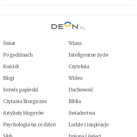
Świat
Wiara
Po godzinach
Inteligentne życie
Kościół
Czytelnia
Blogi
Wideo
Serwis papieski
Duchowość
Czytania liturgiczne
Biblia
Artykuły blogerów
Świadectwa
Psychologia na co dzień
Ludzie i inspiracje
Ślub
Imiona i święci