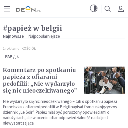
Przejdź do menu głównego
Przejdź do treści
#papież w belgii
Najnowsze
Najpopularniejsze
1 rok temu
KOŚCIÓŁ
PAP / jk
Komentarz po spotkaniu
papieża z ofiarami
pedofilii: „Nie wydarzyło
się nic nieoczekiwanego”
Nie wydarzyło się nic nieoczekiwanego – tak o spotkaniu papieża
Franciszka z ofiarami pedofilii w Belgii napisał francuskojęzyczny
dziennik „Le Soir”. Papież miał być poruszony opowieściami o
nadużyciach, ale w ocenie ofiar odpowiedzialność nadal jest
niewystarczająca.