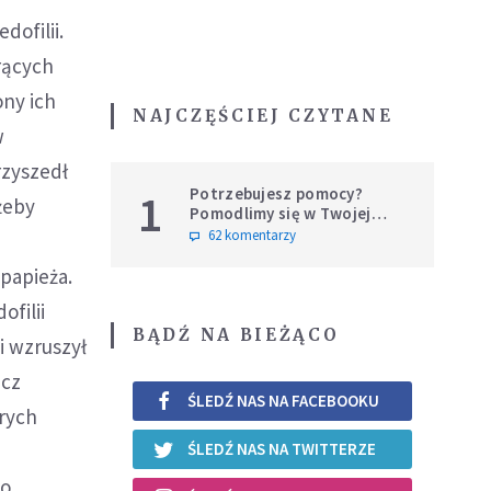
dofilii.
rących
ony ich
NAJCZĘŚCIEJ CZYTANE
w
rzyszedł
Potrzebujesz pomocy?
1
 żeby
Pomodlimy się w Twojej
intencji
62 komentarzy
u
 papieża.
ofilii
BĄDŹ NA BIEŻĄCO
i wzruszył
ecz
ŚLEDŹ NAS NA FACEBOOKU
rych
ŚLEDŹ NAS NA TWITTERZE
zo