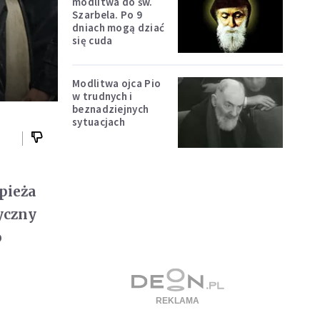
modlitwa do św.
Szarbela. Po 9
dniach mogą dziać
się cuda
Modlitwa ojca Pio
w trudnych i
beznadziejnych
sytuacjach
pieża
zyczny
o