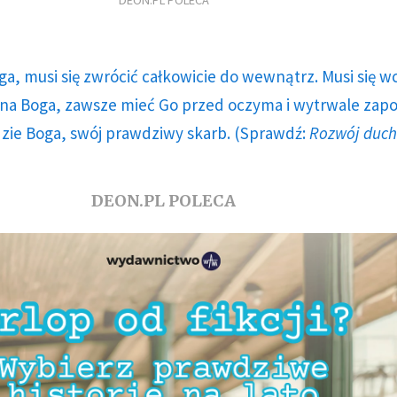
DEON.PL POLECA
ga, musi się zwrócić całkowicie do wewnątrz. Musi się w
a Boga, zawsze mieć Go przed oczyma i wytrwale zap
dzie Boga, swój prawdziwy skarb. (Sprawdź:
Rozwój duc
DEON.PL POLECA