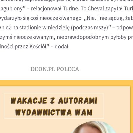
agubiony” – relacjonował Turine. To Cheval zapytał Turi
arzyło się coś nieoczekiwanego. „Nie. I nie sądzę, że
wnież na stadionie w niedzielę (podczas mszy)” – odpow
 „czymś nieoczekiwanym, nieprawdopodobnym byłoby pr
ności przez Kościół” – dodał.
DEON.PL POLECA