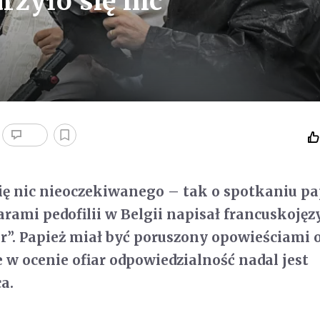
rzyło się nic
ię nic nieoczekiwanego – tak o spotkaniu pa
iarami pedofilii w Belgii napisał francuskoję
ir”. Papież miał być poruszony opowieściami 
e w ocenie ofiar odpowiedzialność nadal jest
a.