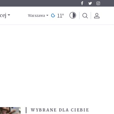
11
°
cej
Warszawa
WYBRANE DLA CIEBIE