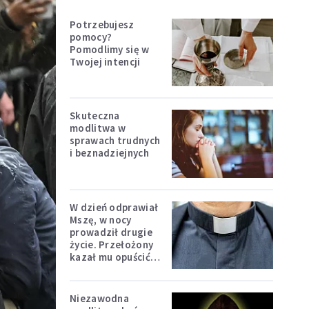
Potrzebujesz
pomocy?
Pomodlimy się w
Twojej intencji
Skuteczna
modlitwa w
sprawach trudnych
i beznadziejnych
W dzień odprawiał
Mszę, w nocy
prowadził drugie
życie. Przełożony
kazał mu opuścić
zakon
Niezawodna