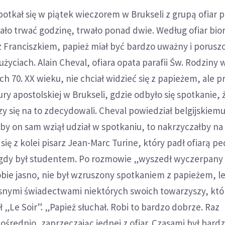
otkał się w piątek wieczorem w Brukseli z grupą ofiar pe
ało trwać godzinę, trwało ponad dwie. Według ofiar bio
 Franciszkiem, papież miał być bardzo uważny i porusz
życiach. Alain Cheval, ofiara opata parafii Św. Rodziny 
h 70. XX wieku, nie chciał widzieć się z papieżem, ale p
ury apostolskiej w Brukseli, gdzie odbyło się spotkanie,
zy się na to zdecydowali. Cheval powiedział belgijskiem
by on sam wziął udział w spotkaniu, to nakrzyczałby na
ię z kolei pisarz Jean-Marc Turine, który padł ofiarą ped
 gdy był studentem. Po rozmowie „wyszedł wyczerpany 
bie jasno, nie był wzruszony spotkaniem z papieżem, l
snymi świadectwami niektórych swoich towarzyszy, któ
 „Le Soir”. „Papież słuchał. Robi to bardzo dobrze. Raz
średnio, zaprzeczając jednej z ofiar. Czasami był bard