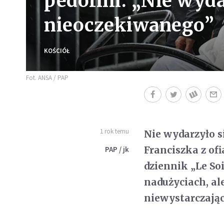
pedofilii: „Nie wyda
nieoczekiwanego”
KOŚCIÓŁ
Fot. ANSA / PAP
1 rok temu
Nie wydarzyło s
Franciszka z of
PAP / jk
dziennik „Le So
nadużyciach, al
niewystarczając