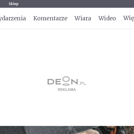
g
Sklep
Wię
darzenia
Komentarze
Wiara
Wideo