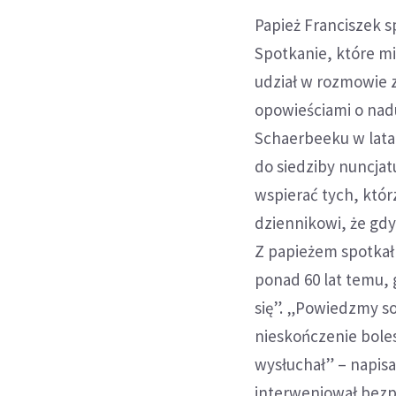
Papież Franciszek sp
Spotkanie, które mi
udział w rozmowie z
opowieściami o nadu
Schaerbeeku w latac
do siedziby nuncjat
wspierać tych, któr
dziennikowi, że gdy
Z papieżem spotkał s
ponad 60 lat temu,
się”. „Powiedzmy so
nieskończenie bole
wysłuchał” – napisał
interweniował bezpo