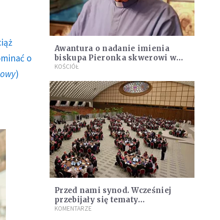
ciąż
Awantura o nadanie imienia
ominać o
biskupa Pieronka skwerowi w
Krakowie
KOŚCIÓŁ
howy
)
Przed nami synod. Wcześniej
przebijały się tematy
kontrowersyjne
KOMENTARZE