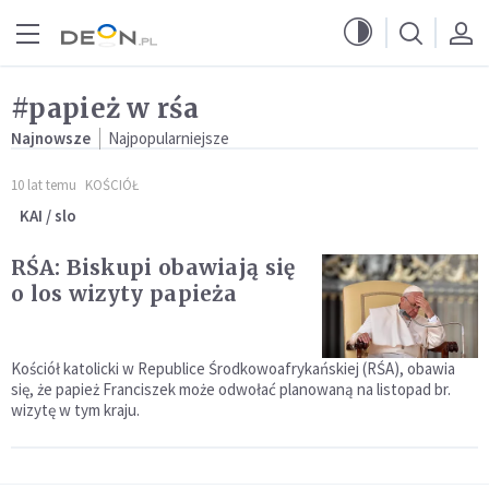
Przejdź do menu głównego
Przejdź do treści
#papież w rśa
Najnowsze
Najpopularniejsze
10 lat temu
KOŚCIÓŁ
KAI / slo
RŚA: Biskupi obawiają się
o los wizyty papieża
Kościół katolicki w Republice Środkowoafrykańskiej (RŚA), obawia
się, że papież Franciszek może odwołać planowaną na listopad br.
wizytę w tym kraju.