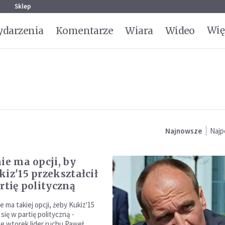
g
Sklep
Wię
darzenia
Komentarze
Wiara
Wideo
Najnowsze
Najp
ie ma opcji, by
kiz'15 przekształcił
rtię polityczną
e ma takiej opcji, żeby Kukiz'15
 się w partię polityczną -
e wtorek lider ruchu Paweł