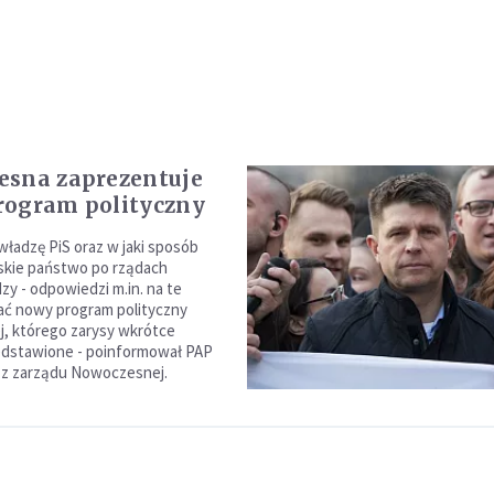
sna zaprezentuje
rogram polityczny
władzę PiS oraz w jaki sposób
skie państwo po rządach
zy - odpowiedzi m.in. na te
ać nowy program polityczny
, którego zarysy wkrótce
edstawione - poinformował PAP
 z zarządu Nowoczesnej.