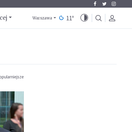
11
°
cej
Warszawa
opularniejsze