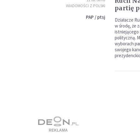
Ruch N
WIADOMOŚCI Z POLSKI
partię 
PAP / ptsj
Działacze R
w środę, że 
istniejącego
polityczną. 
wyborach pa
swojego kan
prezydenckic