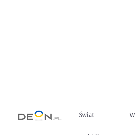
Świat
W