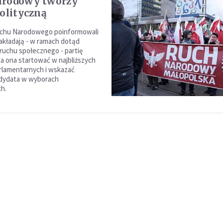
arodowy tworzy
polityczną
uchu Narodowego poinformowali
zakładają - w ramach dotąd
 ruchu społecznego - partię
Ma ona startować w najbliższych
rlamentarnych i wskazać
dydata w wyborach
h.