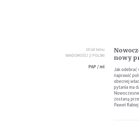
Nowocze
10 lat temu
WIADOMOŚCI Z POLSKI
nowy p
PAP / ml
Jak odebrać 
naprawić pol
obecnej wład
pytania ma d
Nowoczesnej
zostaną prz
Paweł Rabiej