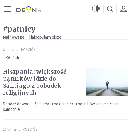
Przejdź do menu głównego
Przejdź do treści
#pątnicy
Najnowsze
Najpopularniejsze
8 lat temu
KOŚCIÓŁ
KAI / kk
Hiszpania: większość
pątników idzie do
Santiago z pobudek
religijnych
Sondaż dowodzi, że sześciu na dziesięciu pątników udaje się tam
samotnie.
10 lat temu
KOŚCIÓŁ