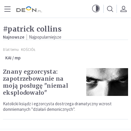
Przejdź do menu głównego
Przejdź do treści
#patrick collins
Najnowsze
Najpopularniejsze
8 lat temu
KOŚCIÓŁ
KAI / mp
Znany egzorcysta:
zapotrzebowanie na
moją posługę "niemal
eksplodowało"
Katolicki ksiądz i egzorcysta dostrzega dramatyczny wzrost
domniemanych "działań demonicznych".