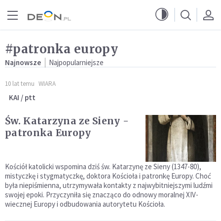
Przejdź do menu głównego
Przejdź do treści
#patronka europy
Najnowsze
Najpopularniejsze
10 lat temu
WIARA
KAI / ptt
Św. Katarzyna ze Sieny -
patronka Europy
Kościół katolicki wspomina dziś św. Katarzynę ze Sieny (1347-80),
mistyczkę i stygmatyczkę, doktora Kościoła i patronkę Europy. Choć
była niepiśmienna, utrzymywała kontakty z najwybitniejszymi ludźmi
swojej epoki. Przyczyniła się znacząco do odnowy moralnej XIV-
wiecznej Europy i odbudowania autorytetu Kościoła.