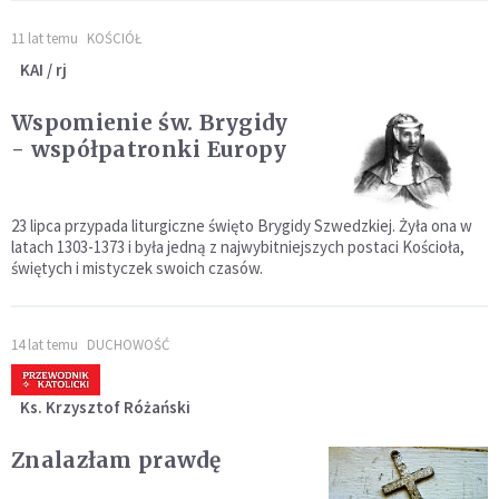
11 lat temu
KOŚCIÓŁ
KAI / rj
Wspomienie św. Brygidy
- współpatronki Europy
23 lipca przypada liturgiczne święto Brygidy Szwedzkiej. Żyła ona w
latach 1303-1373 i była jedną z najwybitniejszych postaci Kościoła,
świętych i mistyczek swoich czasów.
14 lat temu
DUCHOWOŚĆ
Ks. Krzysztof Różański
Znalazłam prawdę