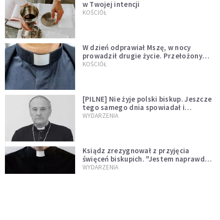
w Twojej intencji
KOŚCIÓŁ
W dzień odprawiał Mszę, w nocy
prowadził drugie życie. Przełożony
kazał mu opuścić zakon
KOŚCIÓŁ
[PILNE] Nie żyje polski biskup. Jeszcze
tego samego dnia spowiadał i
sprawował Mszę świętą
WYDARZENIA
Ksiądz zrezygnował z przyjęcia
święceń biskupich. "Jestem naprawdę
niegodny"
WYDARZENIA
Karmelitanka utonęła, ratując
współsiostry. "To był jej ostatni gest
miłości"
WYDARZENIA