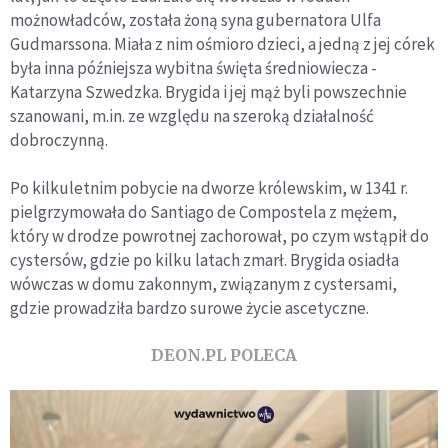
możnowładców, została żoną syna gubernatora Ulfa
Gudmarssona. Miała z nim ośmioro dzieci, a jedną z jej córek
była inna późniejsza wybitna święta średniowiecza -
Katarzyna Szwedzka. Brygida i jej mąż byli powszechnie
szanowani, m.in. ze względu na szeroką działalność
dobroczynną.
Po kilkuletnim pobycie na dworze królewskim, w 1341 r.
pielgrzymowała do Santiago de Compostela z mężem,
który w drodze powrotnej zachorował, po czym wstąpił do
cystersów, gdzie po kilku latach zmarł. Brygida osiadła
wówczas w domu zakonnym, związanym z cystersami,
gdzie prowadziła bardzo surowe życie ascetyczne.
DEON.PL POLECA