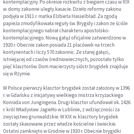
kontemplacyjny. Po okresie rozkwitu z biegiem czasu w XIX
w. domy zakonne uległy kasacie. Dzieło reformy zakonu
podjęła w 1911 r. matka Elżbieta Hasselblad. Za zgodą
papieża zmodyfikowała reguły św. Brygidy i zakon ze ściśle
kontemplacyjnego nabrał charakteru apostolsko-
kontemplacyjnego. Nową gałąź oficjalnie zatwierdzono w
1920 r. Obecnie zakon posiada 21 placówek na trzech
kontynentach i liczy 570 zakonnic. Ze starej gałęzi,
istniejącej od czasów średniowiecznych, pozostało tylko
pięć klasztorów. Dom macierzysty sióstr brygidek znajduje
się w Rzymie.
W Polsce pierwszy klasztor brygidek został założony w 1396
r. w Gdańsku z inicjatywy wielkiego mistrza krzyżackiego
Konrada von Jungingena. Drugi klasztor ufundował ok. 1426
r. król Władysław Jagiełło w Lublinie, z wdzięczności za
zwycięstwo grunwaldzkie. W XIX w. klasztory brygidek
zostały skasowane przez władze kościelne i świeckie.
Ostatni zamknięto w Grodnie w 1920 r. Obecnie brygidki