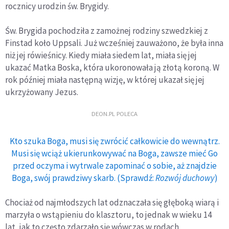
rocznicy urodzin św. Brygidy.
Św. Brygida pochodziła z zamożnej rodziny szwedzkiej z
Finstad koło Uppsali. Już wcześniej zauważono, że była inna
niż jej rówieśnicy. Kiedy miała siedem lat, miała się jej
ukazać Matka Boska, która ukoronowała ją złotą koroną. W
rok później miała następną wizję, w której ukazał się jej
ukrzyżowany Jezus.
DEON.PL POLECA
Kto szuka Boga, musi się zwrócić całkowicie do wewnątrz.
Musi się wciąż ukierunkowywać na Boga, zawsze mieć Go
przed oczyma i wytrwale zapominać o sobie, aż znajdzie
Boga, swój prawdziwy skarb. (Sprawdź:
Rozwój duchowy
)
Chociaż od najmłodszych lat odznaczała się głęboką wiarą i
marzyła o wstąpieniu do klasztoru, to jednak w wieku 14
lat, jak to często zdarzało się wówczas w rodach