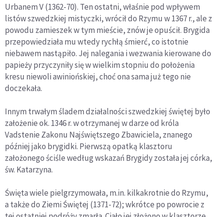
Urbanem V (1362-70). Ten ostatni, właśnie pod wpływem
listów szwedzkiej mistyczki, wrócił do Rzymu w 1367 r., ale z
powodu zamieszek w tym mieście, znów je opuścił. Brygida
przepowiedziała mu wtedy rychłą śmierć, co istotnie
niebawem nastąpiło. Jej nalegania i wezwania kierowane do
papieży przyczyniły się w wielkim stopniu do położenia
kresu niewoli awiniońskiej, choć ona sama już tego nie
doczekała.
Innym trwałym śladem działalności szwedzkiej świętej było
założenie ok. 1346 r. w otrzymanej w darze od króla
Vadstenie Zakonu Najświętszego Zbawiciela, znanego
później jako brygidki. Pierwszą opatką klasztoru
założonego ściśle według wskazań Brygidy została jej córka,
św. Katarzyna.
Święta wiele pielgrzymowała, m.in. kilkakrotnie do Rzymu,
a także do Ziemi Świętej (1371-72); wkrótce po powrocie z
tej ostatniej podróży zmarła. Ciało jej złożono w klasztorze