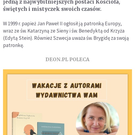
jedną z najwybitniejszych postaci Kościoła,
świętych i mistyczek swoich czasów.
W 1999 r. papież Jan Paweł II ogłosił ją patronką Europy,
wraz ze św. Katarzyną ze Sieny i św. Benedyktą od Krzyża
(Edytą Stein). Również Szwecja uważa św. Brygidę za swoją
patronkę.
DEON.PL POLECA