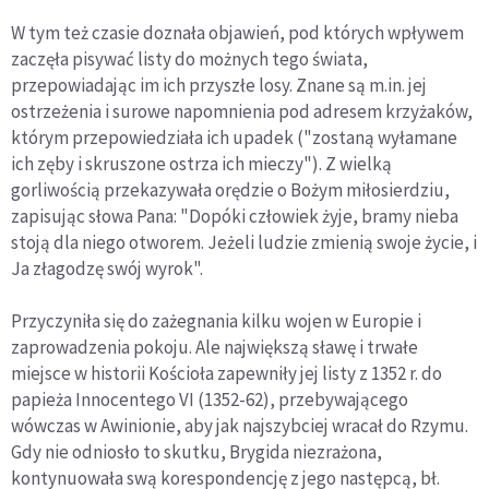
W tym też czasie doznała objawień, pod których wpływem
zaczęła pisywać listy do możnych tego świata,
przepowiadając im ich przyszłe losy. Znane są m.in. jej
ostrzeżenia i surowe napomnienia pod adresem krzyżaków,
którym przepowiedziała ich upadek ("zostaną wyłamane
ich zęby i skruszone ostrza ich mieczy"). Z wielką
gorliwością przekazywała orędzie o Bożym miłosierdziu,
zapisując słowa Pana: "Dopóki człowiek żyje, bramy nieba
stoją dla niego otworem. Jeżeli ludzie zmienią swoje życie, i
Ja złagodzę swój wyrok".
Przyczyniła się do zażegnania kilku wojen w Europie i
zaprowadzenia pokoju. Ale największą sławę i trwałe
miejsce w historii Kościoła zapewniły jej listy z 1352 r. do
papieża Innocentego VI (1352-62), przebywającego
wówczas w Awinionie, aby jak najszybciej wracał do Rzymu.
Gdy nie odniosło to skutku, Brygida niezrażona,
kontynuowała swą korespondencję z jego następcą, bł.