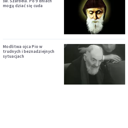
św. Szarbela. Po 9 dniach
mogą dziać się cuda
Modlitwa ojca Pio w
trudnych i beznadziejnych
sytuacjach