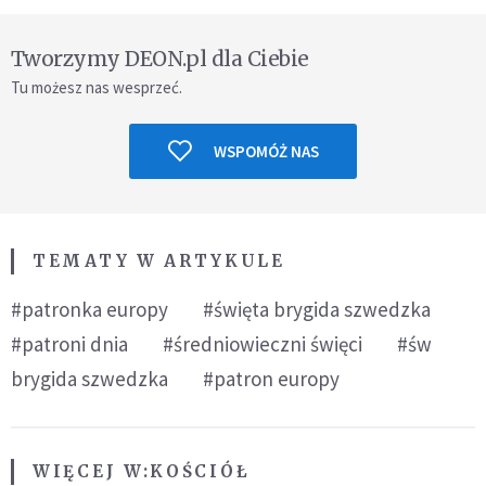
Tworzymy DEON.pl dla Ciebie
Tu możesz nas wesprzeć.
WSPOMÓŻ NAS
TEMATY W ARTYKULE
#patronka europy
#święta brygida szwedzka
#patroni dnia
#średniowieczni święci
#św
brygida szwedzka
#patron europy
WIĘCEJ W:
KOŚCIÓŁ