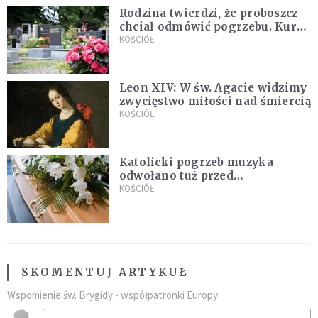
Rodzina twierdzi, że proboszcz
chciał odmówić pogrzebu. Kuria
zapowiada wyjaśnienia
KOŚCIÓŁ
Leon XIV: W św. Agacie widzimy
zwycięstwo miłości nad śmiercią
KOŚCIÓŁ
Katolicki pogrzeb muzyka
odwołano tuż przed
uroczystością. Powodem była
KOŚCIÓŁ
przynależność do masonerii
SKOMENTUJ ARTYKUŁ
Wspomienie św. Brygidy - współpatronki Europy