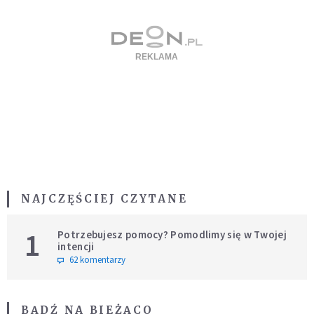
NAJCZĘŚCIEJ CZYTANE
1
Potrzebujesz pomocy? Pomodlimy się w Twojej
intencji
62 komentarzy
BĄDŹ NA BIEŻĄCO