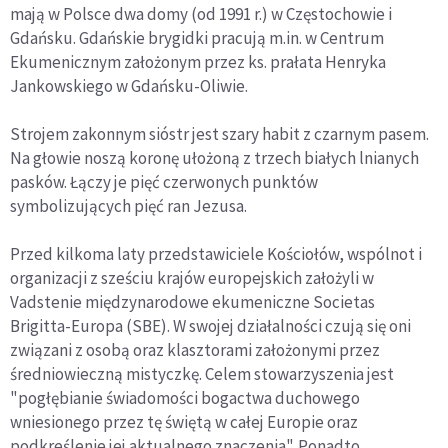
mają w Polsce dwa domy (od 1991 r.) w Częstochowie i
Gdańsku. Gdańskie brygidki pracują m.in. w Centrum
Ekumenicznym założonym przez ks. prałata Henryka
Jankowskiego w Gdańsku-Oliwie.
Strojem zakonnym sióstr jest szary habit z czarnym pasem.
Na głowie noszą koronę ułożoną z trzech białych lnianych
pasków. Łączy je pięć czerwonych punktów
symbolizujących pięć ran Jezusa.
Przed kilkoma laty przedstawiciele Kościołów, wspólnot i
organizacji z sześciu krajów europejskich założyli w
Vadstenie międzynarodowe ekumeniczne Societas
Brigitta-Europa (SBE). W swojej działalności czują się oni
związani z osobą oraz klasztorami założonymi przez
średniowieczną mistyczkę. Celem stowarzyszenia jest
"pogłębianie świadomości bogactwa duchowego
wniesionego przez tę świętą w całej Europie oraz
podkreślenie jej aktualnego znaczenia". Ponadto