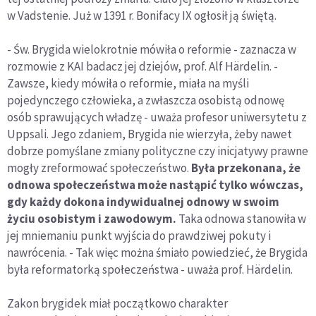
w Vadstenie. Już w 1391 r. Bonifacy IX ogłosił ją świętą.
- Św. Brygida wielokrotnie mówiła o reformie - zaznacza w
rozmowie z KAI badacz jej dziejów, prof. Alf Härdelin. -
Zawsze, kiedy mówiła o reformie, miała na myśli
pojedynczego człowieka, a zwłaszcza osobistą odnowę
osób sprawujących władzę - uważa profesor uniwersytetu z
Uppsali. Jego zdaniem, Brygida nie wierzyła, żeby nawet
dobrze pomyślane zmiany polityczne czy inicjatywy prawne
mogły zreformować społeczeństwo.
Była przekonana, że
odnowa społeczeństwa może nastąpić tylko wówczas,
gdy każdy dokona indywidualnej odnowy w swoim
życiu osobistym i zawodowym.
Taka odnowa stanowiła w
jej mniemaniu punkt wyjścia do prawdziwej pokuty i
nawrócenia. - Tak więc można śmiało powiedzieć, że Brygida
była reformatorką społeczeństwa - uważa prof. Härdelin.
Zakon brygidek miał początkowo charakter