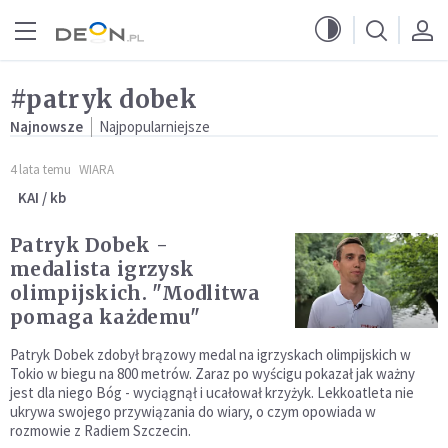
Przejdź do menu głównego
Przejdź do treści
#patryk dobek
Najnowsze
Najpopularniejsze
4 lata temu
WIARA
KAI / kb
Patryk Dobek -
medalista igrzysk
olimpijskich. "Modlitwa
pomaga każdemu"
Patryk Dobek zdobył brązowy medal na igrzyskach olimpijskich w
Tokio w biegu na 800 metrów. Zaraz po wyścigu pokazał jak ważny
jest dla niego Bóg - wyciągnął i ucałował krzyżyk. Lekkoatleta nie
ukrywa swojego przywiązania do wiary, o czym opowiada w
rozmowie z Radiem Szczecin.