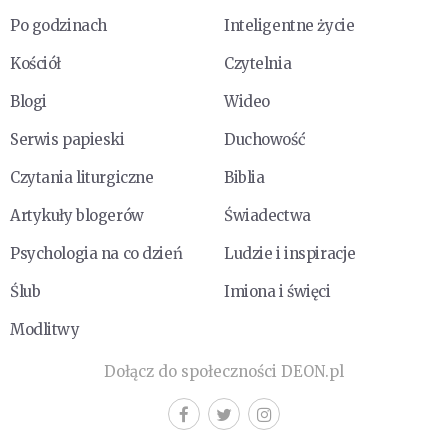
Po godzinach
Inteligentne życie
Kościół
Czytelnia
Blogi
Wideo
Serwis papieski
Duchowość
Czytania liturgiczne
Biblia
Artykuły blogerów
Świadectwa
Psychologia na co dzień
Ludzie i inspiracje
Ślub
Imiona i święci
Modlitwy
Dołącz do społeczności DEON.pl