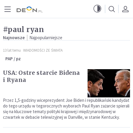
Przejdź do menu głównego
Przejdź do treści
#paul ryan
Najnowsze
Najpopularniejsze
13 lat temu
WIADOMOŚCI ZE ŚWIATA
PAP / pz
USA: Ostre starcie Bidena
i Ryana
Przez 1,5-godziny wiceprezydent Joe Biden i republikański kandydat
do tego urzędu w tegorocznych wyborach Paul Ryan zażarcie spierali
się na kluczowe tematy polityki krajowej i międzynarodowej w
czwartek w debacie telewizyjnej w Danville, w stanie Kentucky.