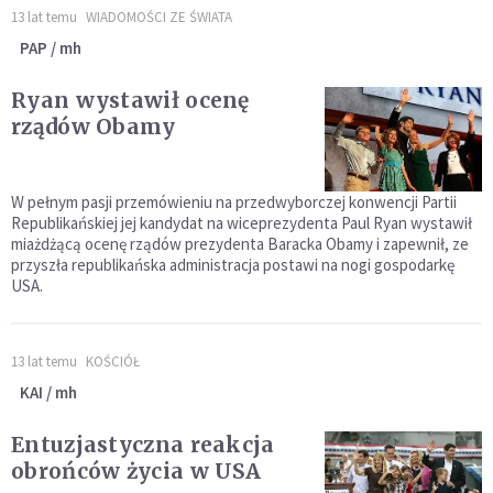
13 lat temu
WIADOMOŚCI ZE ŚWIATA
PAP / mh
Ryan wystawił ocenę
rządów Obamy
W pełnym pasji przemówieniu na przedwyborczej konwencji Partii
Republikańskiej jej kandydat na wiceprezydenta Paul Ryan wystawił
miażdżącą ocenę rządów prezydenta Baracka Obamy i zapewnił, ze
przyszła republikańska administracja postawi na nogi gospodarkę
USA.
13 lat temu
KOŚCIÓŁ
KAI / mh
Entuzjastyczna reakcja
obrońców życia w USA