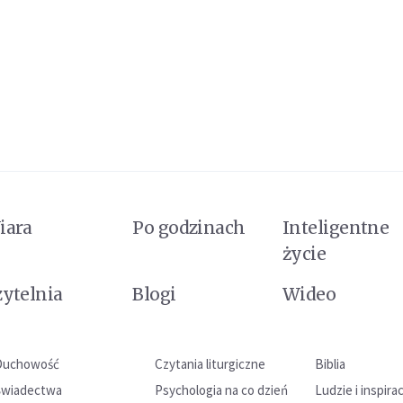
iara
Po godzinach
Inteligentne
życie
zytelnia
Blogi
Wideo
Duchowość
Czytania liturgiczne
Biblia
Świadectwa
Psychologia na co dzień
Ludzie i inspira