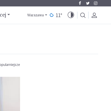
11
°
cej
Warszawa
opularniejsze