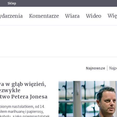
g
Sklep
Wię
darzenia
Komentarze
Wiara
Wideo
Najnowsze
Najp
 w głąb więzień,
iezwykłe
two Petera Jonesa
ionym nastolatkiem, od 14.
liłem marihuanę i papierosy,
lkoholu, a jako osiemnastolatek