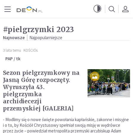
Przejdź do menu głównego
Przejdź do treści
#pielgrzymki 2023
Najnowsze
Najpopularniejsze
3 lata temu
KOŚCIÓŁ
PAP / tk
Sezon pielgrzymkowy na
Jasną Górę rozpoczęty.
Wyruszyła 43.
pielgrzymka
archidiecezji
przemyskiej [GALERIA]
- Modlimy się o nowe święte powołania kapłańskie, zakonne i misyjne
i o to, by Kościół Chrystusowy spełniał swoją misję w wędrówce
przez życie – powiedział metropolita przemyski arcybiskup Adam