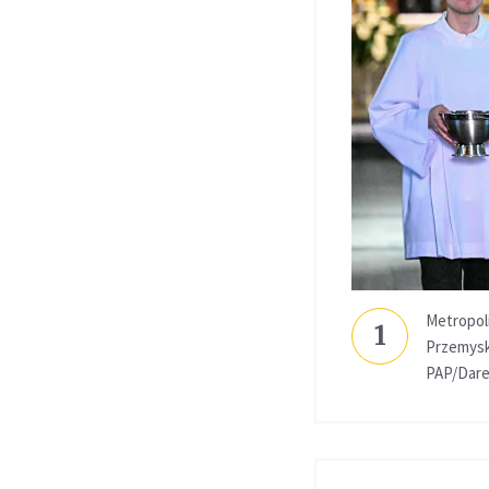
Metropol
1
Przemyski
PAP/Dare