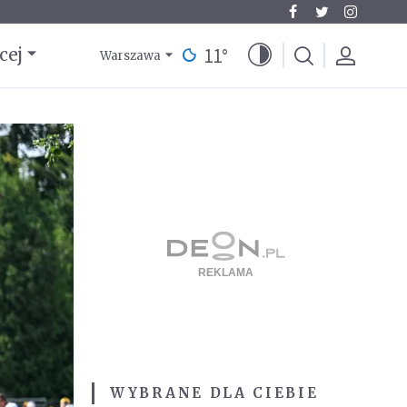
11
°
cej
Warszawa
WYBRANE DLA CIEBIE