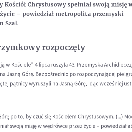
 by Kościół Chrystusowy spełniał swoją misję 
życie – powiedział metropolita przemyski
 Szal.
grzymkowy rozpoczęty
ą w Kościele" 4 lipca ruszyła 43. Przemyska Archidiecez
 na Jasną Górę. Bezpośrednio po rozpoczynającej pielg
ętej pątnicy wyruszyli na Jasną Górę, idąc wcześniej ust
.
Górę po to, by czuć się Kościołem Chrystusowym. (...) Mo
ełniał swoją misję w wędrówce przez życie – powiedział