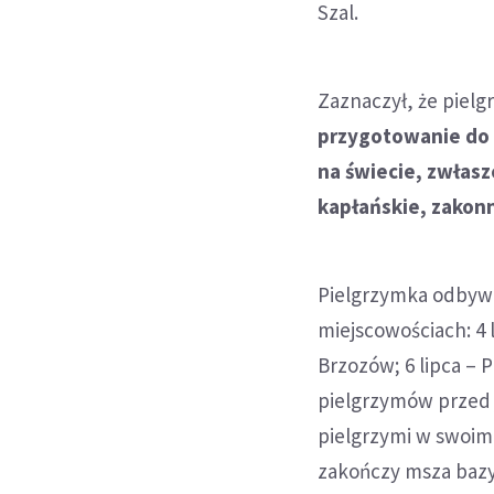
Szal.
Zaznaczył, że pielg
przygotowanie do b
na świecie, zwłasz
kapłańskie, zakonne
Pielgrzymka odbywa 
miejscowościach: 4 
Brzozów; 6 lipca – P
pielgrzymów przed j
pielgrzymi w swoim
zakończy msza bazyl