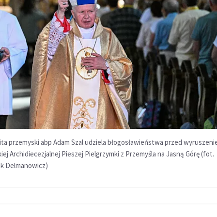
ita przemyski abp Adam Szal udziela błogosławieństwa przed wyruszeni
ej Archidiecezjalnej Pieszej Pielgrzymki z Przemyśla na Jasną Górę (fot.
k Delmanowicz)