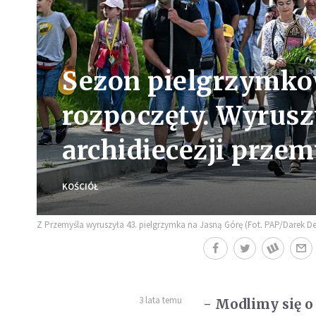
Sezon pielgrzymko
rozpoczęty. Wyrusz
archidiecezji prze
KOŚCIÓŁ
Z Przemyśla wyruszyła 43. pielgrzymka na Jasną Górę (Fot. PAP/Darek 
3 lata temu
- Modlimy się o