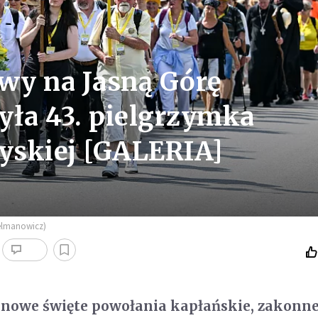
wy na Jasną Górę
yła 43. pielgrzymka
myskiej [GALERIA]
Delmanowicz)
 nowe święte powołania kapłańskie, zakonne