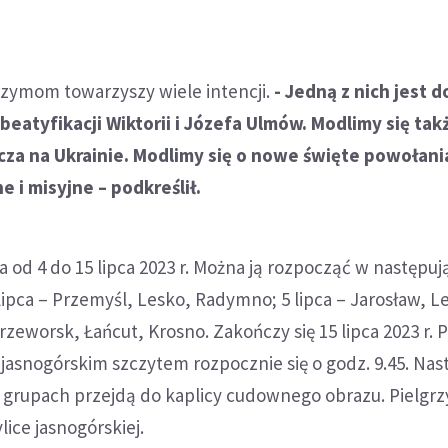
rzymom towarzyszy wiele intencji.
- Jedną z nich jest 
eatyfikacji Wiktorii i Józefa Ulmów. Modlimy się tak
cza na Ukrainie. Modlimy się o nowe święte powołani
 i misyjne – podkreślił.
od 4 do 15 lipca 2023 r. Można ją rozpocząć w następu
lipca – Przemyśl, Lesko, Radymno; 5 lipca – Jarosław, Le
rzeworsk, Łańcut, Krosno. Zakończy się 15 lipca 2023 r. 
asnogórskim szczytem rozpocznie się o godz. 9.45. Nas
 grupach przejdą do kaplicy cudownego obrazu. Pielgr
ice jasnogórskiej.