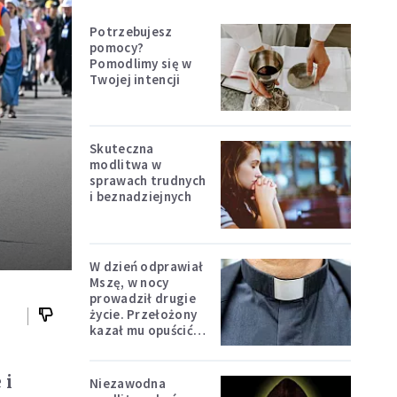
Potrzebujesz
pomocy?
Pomodlimy się w
Twojej intencji
Skuteczna
modlitwa w
sprawach trudnych
i beznadziejnych
W dzień odprawiał
Mszę, w nocy
prowadził drugie
życie. Przełożony
kazał mu opuścić
zakon
 i
Niezawodna