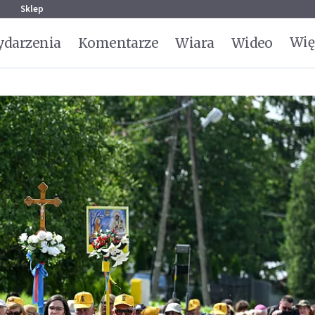
g
Sklep
Wię
darzenia
Komentarze
Wiara
Wideo