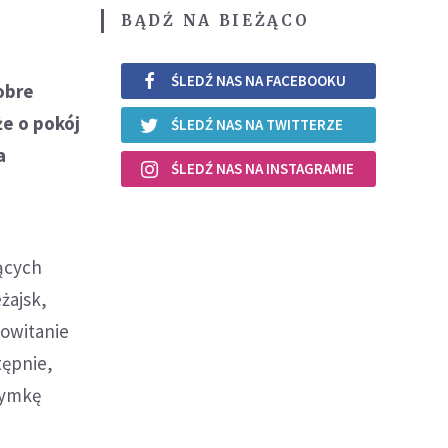
BĄDŹ NA BIEŻĄCO
ŚLEDŹ NAS NA FACEBOOKU
dobre
że o pokój
ŚLEDŹ NAS NA TWITTERZE
a
ŚLEDŹ NAS NA INSTAGRAMIE
jących
żajsk,
Powitanie
tępnie,
zymkę