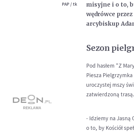
misyjne i o to,
PAP / tk
wędrówce przez 
arcybiskup Adam
Sezon piel
Pod hasłem "Z Maryj
Piesza Pielgrzymka
uroczystej mszy świ
zatwierdzoną trasą
- Idziemy na Jasną 
o to, by Kościół sp