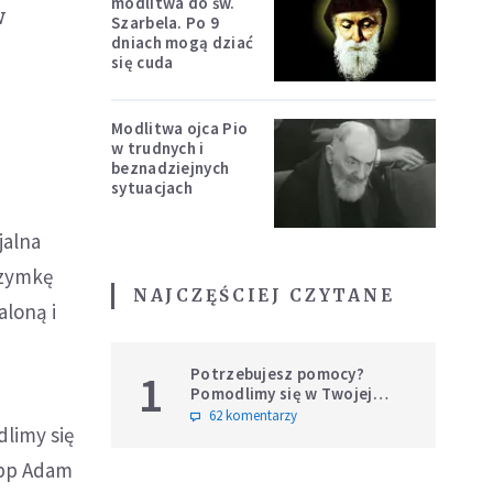
modlitwa do św.
w
Szarbela. Po 9
dniach mogą dziać
się cuda
Modlitwa ojca Pio
w trudnych i
beznadziejnych
sytuacjach
jalna
rzymkę
NAJCZĘŚCIEJ CZYTANE
aloną i
Potrzebujesz pomocy?
1
Pomodlimy się w Twojej
intencji
62 komentarzy
dlimy się
 abp Adam