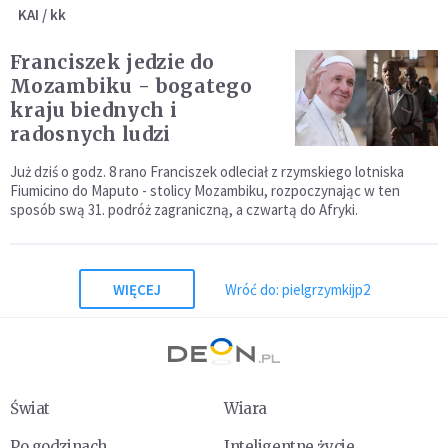
KAI / kk
Franciszek jedzie do
Mozambiku - bogatego
kraju biednych i
radosnych ludzi
Już dziś o godz. 8 rano Franciszek odleciał z rzymskiego lotniska
Fiumicino do Maputo - stolicy Mozambiku, rozpoczynając w ten
sposób swą 31. podróż zagraniczną, a czwartą do Afryki.
WIĘCEJ
Wróć do: pielgrzymkijp2
Świat
Wiara
Po godzinach
Inteligentne życie