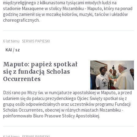
międzyreligijnego z kilkunastoma tysiącami młodych ludzi na
stadionie Maxaquene w stolicy Mozambiku - Maputo, który na ponad
godzinę zamienił się w mozaikę kolorów, muzyki, tańców i układów
choreograficznych.
6 lat temu
SERWIS PAPIESKI
KAI / sz
Maputo: papież spotkał
się z fundacją Scholas
Occurrentes
Dziś rano po Mszy św. w nuncjaturze apostolskiej w Maputo, a przed
udaniem się do pałacu prezydenckiego Ojciec Święty spotkał się z
grupą osób odpowiedzialnych oraz uczestników programu Fundacji
Scholas Occurrentes, obecnej w różnych miastach Mozambiku -
poinformowało Biuro Prasowe Stolicy Apostolskiej.
6 lat temu
SERWIS PAPIESKI