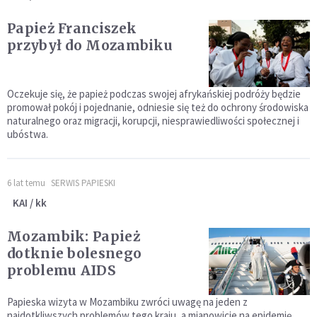
Papież Franciszek
przybył do Mozambiku
Oczekuje się, że papież podczas swojej afrykańskiej podróży będzie
promował pokój i pojednanie, odniesie się też do ochrony środowiska
naturalnego oraz migracji, korupcji, niesprawiedliwości społecznej i
ubóstwa.
6 lat temu
SERWIS PAPIESKI
KAI / kk
Mozambik: Papież
dotknie bolesnego
problemu AIDS
Papieska wizyta w Mozambiku zwróci uwagę na jeden z
najdotkliwszych problemów tego kraju, a mianowicie na epidemię