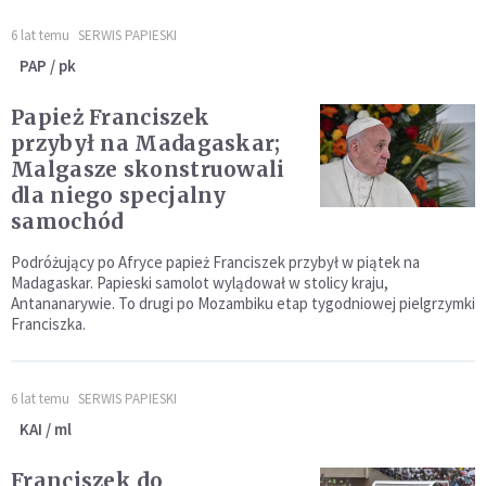
6 lat temu
SERWIS PAPIESKI
PAP / pk
Papież Franciszek
przybył na Madagaskar;
Malgasze skonstruowali
dla niego specjalny
samochód
Podróżujący po Afryce papież Franciszek przybył w piątek na
Madagaskar. Papieski samolot wylądował w stolicy kraju,
Antananarywie. To drugi po Mozambiku etap tygodniowej pielgrzymki
Franciszka.
6 lat temu
SERWIS PAPIESKI
KAI / ml
Franciszek do