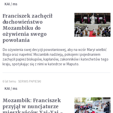
KAI / ms
Franciszek zachęcił
duchowieństwo
Mozambiku do
ożywienia swego
powołania
Do ożywienia swej decyzji powołaniowej, aby na wzór Maryi wielbić
Boga oraz napełnić Mozambik nadzieją, pokojem i pojednaniem
zachęcił papież biskupów, kapłanów, zakonników i katechetów tego
kraju, spotykając się z nimi w katedrze w Maputo.
6 lat temu
SERWIS PAPIESKI
KAI / ms
Mozambik: Franciszek
przyjął w nuncjaturze
mieszkańców Xai-Xai -