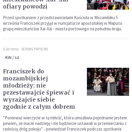
ofiary powodzi
Przed spotkaniem z przedstawicielami Kościoła w Mozambiku 5
września Franciszek przyjął w nuncjaturze apostolskiej w Maputo
grupę mieszkańców Xai-Xai - miasta portowego na południu kraju.
6 lat temu
SERWIS PAPIESKI
KAI / sz
Franciszek do
mozambijskiej
młodzieży: nie
przestawajcie śpiewać i
wyrażajcie siebie
zgodnie z całym dobrem
"Ponieważ wierzycie w tę miłość, która umożliwia pojednanie jestem
pewien, że macie nadzieję i nie będziecie ustawali w przemierzaniu z
radością dróg pokoju" - powiedział Franciszek podczas spotkania