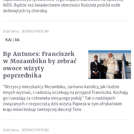
AIDS. Będzie też świadectwem obecności Kościoła pośród osób
dotkniętych tą chorobą.
6 lat temu
SERWIS PAPIESKI
KAI / kk
Bp Antunes: Franciszek
w Mozambiku by zebrać
owoce wizyty
poprzednika
"Wszyscy mieszkańcy Mozambiku, zarówno katolicy, jak i ludzie
innych wyznań, z radością oczekują na przyjazd Franciszka. Kochają
go i uważają za człowieka niosącego pokój." Tak o nadziejach
związanych z rozpoczętą dziś wizytą Papieża w tym afrykańskim
kraju mówi biskup tamtejszej diecezji Tete.
6 lat temu
SERWIS PAPIESKI