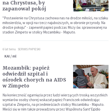
na Chrystusa, by
zapanował pokój
"Postawienie na Chrystusa zachowa nas na drodze miłości, na szlaku
miłosierdzia, w opcji na rzecz najuboższych, w obronie przyrody. Na
drodze pokoju" - zapewnił papież podczas Mszy św. sprawowanej na
stadion Zimpeto w stolicy Mozambiku - Maputo.
6 lat temu
SERWIS PAPIESKI
KAI / ml
Mozambik: papież
odwiedził szpital i
ośrodek chorych na AIDS
w Zimpeto
Na konieczność ogarnięcia przez ludzi wierzących troską wszystkich
wymiarów osoby chorej wskazał papież Franciszek odwiedzając
szpital w Zimpeto, na przedmieściach stolicy Mozambiku - Maputo.
Mieści się w nim także prowadzony przez Wspólnotę Sant'Egidio