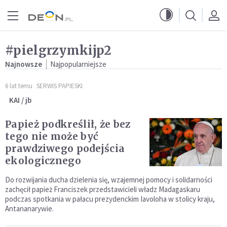
Przejdź do menu głównego
Przejdź do treści
#pielgrzymkijp2
Najnowsze
Najpopularniejsze
6 lat temu
SERWIS PAPIESKI
KAI / jb
Papież podkreślił, że bez
tego nie może być
prawdziwego podejścia
ekologicznego
Do rozwijania ducha dzielenia się, wzajemnej pomocy i solidarności
zachęcił papież Franciszek przedstawicieli władz Madagaskaru
podczas spotkania w pałacu prezydenckim Iavoloha w stolicy kraju,
Antananarywie.