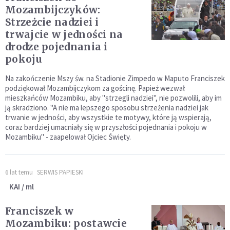
Mozambijczyków:
Strzeżcie nadziei i
trwajcie w jedności na
drodze pojednania i
pokoju
Na zakończenie Mszy św. na Stadionie Zimpedo w Maputo Franciszek
podziękował Mozambijczykom za gościnę. Papież wezwał
mieszkańców Mozambiku, aby "strzegli nadziei", nie pozwolili, aby im
ją skradziono. "A nie ma lepszego sposobu strzeżenia nadziei jak
trwanie w jedności, aby wszystkie te motywy, które ją wspierają,
coraz bardziej umacniały się w przyszłości pojednania i pokoju w
Mozambiku" - zaapelował Ojciec Święty.
6 lat temu
SERWIS PAPIESKI
KAI / ml
Franciszek w
Mozambiku: postawcie