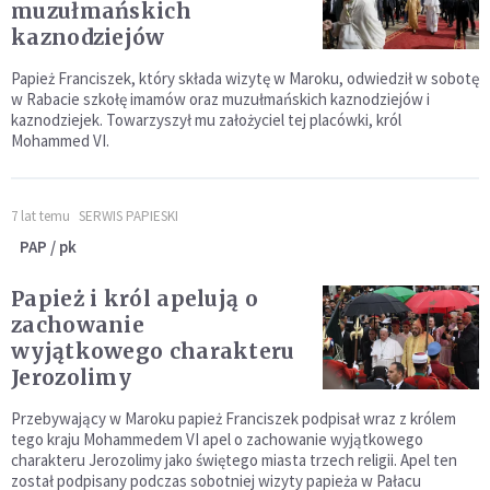
muzułmańskich
kaznodziejów
Papież Franciszek, który składa wizytę w Maroku, odwiedził w sobotę
w Rabacie szkołę imamów oraz muzułmańskich kaznodziejów i
kaznodziejek. Towarzyszył mu założyciel tej placówki, król
Mohammed VI.
7 lat temu
SERWIS PAPIESKI
PAP / pk
Papież i król apelują o
zachowanie
wyjątkowego charakteru
Jerozolimy
Przebywający w Maroku papież Franciszek podpisał wraz z królem
tego kraju Mohammedem VI apel o zachowanie wyjątkowego
charakteru Jerozolimy jako świętego miasta trzech religii. Apel ten
został podpisany podczas sobotniej wizyty papieża w Pałacu