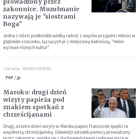
prowadzony przez
zakonnice. Muzułmanie
nazywają je "siostrami
Boga"
Jedna z sióstr podkreśliła wielką radość z więzów przyjaźni i miłości w
głębokim szacunku, łączących je z miejscową ludnością, "mimo
wyzwań różnych kultur".
7 lat temu
SERWIS PAPIESKI
PAP / jp
Maroko: drugi dzień
wizyty papieża pod
znakiem spotkań z
chrześcijanami
Drugi, ostatni dzień wizyty w Maroku papież Franciszek spędzi ze
wspólnotą chrześcijańską. Odwiedzi ośrodek pomocy prowadzony
przez zakonnice, spotka się z duchowieństwem i odprawi mszę w