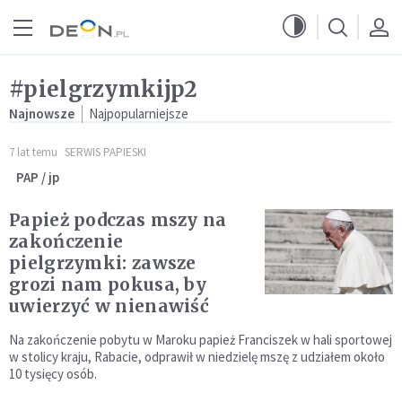
Przejdź do menu głównego
Przejdź do treści
#pielgrzymkijp2
Najnowsze
Najpopularniejsze
7 lat temu
SERWIS PAPIESKI
PAP / jp
Papież podczas mszy na
zakończenie
pielgrzymki: zawsze
grozi nam pokusa, by
uwierzyć w nienawiść
Na zakończenie pobytu w Maroku papież Franciszek w hali sportowej
w stolicy kraju, Rabacie, odprawił w niedzielę mszę z udziałem około
10 tysięcy osób.