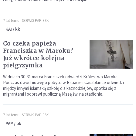
7 lat temu
SERWIS PAPIESKI
KAI / kk
Co czeka papieża
Franciszka w Maroku?
Już wkrótce kolejna
pielgrzymka
W dniach 30-31 marca Franciszek odwiedzi Królestwo Maroka.
Podczas dwudniowego pobytu w Rabacie i Casablance odwiedzi
między innymi islamską szkołę dla kaznodziejów, spotka się z
migrantami i odprawi publiczną Mszę św. na stadionie.
7 lat temu
SERWIS PAPIESKI
PAP / pk