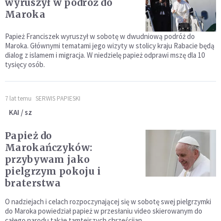
wyruszył w podróż do
Maroka
Papież Franciszek wyruszył w sobotę w dwudniową podróż do
Maroka. Głównymi tematami jego wizyty w stolicy kraju Rabacie będą
dialog z islamem i migracja. W niedzielę papież odprawi mszę dla 10
tysięcy osób.
7 lat temu
SERWIS PAPIESKI
KAI / sz
Papież do
Marokańczyków:
przybywam jako
pielgrzym pokoju i
braterstwa
O nadziejach i celach rozpoczynającej się w sobotę swej pielgrzymki
do Maroka powiedział papież w przesłaniu video skierowanym do
całego narodu także tamtejszych chrześcijan.