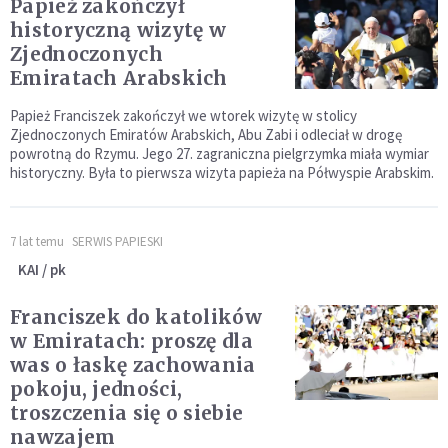
Papież zakończył
historyczną wizytę w
Zjednoczonych
Emiratach Arabskich
Papież Franciszek zakończył we wtorek wizytę w stolicy
Zjednoczonych Emiratów Arabskich, Abu Zabi i odleciał w drogę
powrotną do Rzymu. Jego 27. zagraniczna pielgrzymka miała wymiar
historyczny. Była to pierwsza wizyta papieża na Półwyspie Arabskim.
7 lat temu
SERWIS PAPIESKI
KAI / pk
Franciszek do katolików
w Emiratach: proszę dla
was o łaskę zachowania
pokoju, jedności,
troszczenia się o siebie
nawzajem