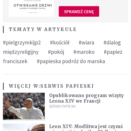
SPRAWDŹ CENĘ
TEMATY W ARTYKULE
#pielgrzymkijp2
#kościół
#wiara
#dialog
międzyreligijny
#pokój
#maroko
#papież
franciszek
#papieska podróż do maroka
WIĘCEJ W:
SERWIS PAPIESKI
Opublikowano program wizyty
Leona XIV we Francji
SERWIS PAPIESKI
Leon XIV: Modlitwa jest czymś