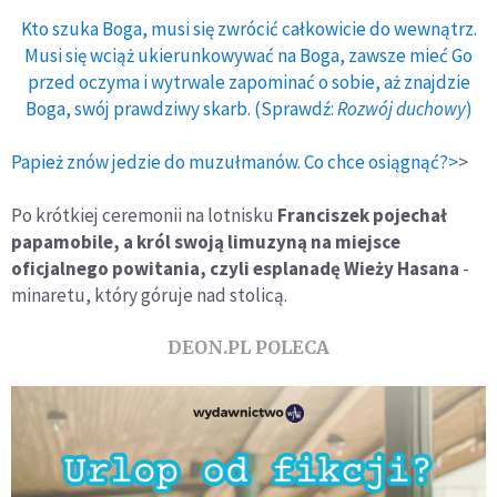
Kto szuka Boga, musi się zwrócić całkowicie do wewnątrz.
Musi się wciąż ukierunkowywać na Boga, zawsze mieć Go
przed oczyma i wytrwale zapominać o sobie, aż znajdzie
Boga, swój prawdziwy skarb. (Sprawdź:
Rozwój duchowy
)
Papież znów jedzie do muzułmanów. Co chce osiągnąć?>
>
Po krótkiej ceremonii na lotnisku
Franciszek pojechał
papamobile, a król swoją limuzyną na miejsce
oficjalnego powitania, czyli esplanadę Wieży Hasana
-
minaretu, który góruje nad stolicą.
DEON.PL POLECA