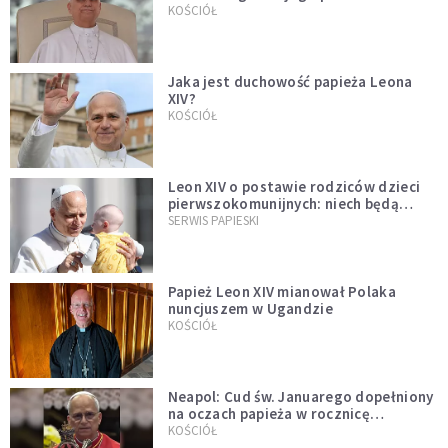
bezprecedensowa decyzja
KOŚCIÓŁ
Jaka jest duchowość papieża Leona
XIV?
KOŚCIÓŁ
Leon XIV o postawie rodziców dzieci
pierwszokomunijnych: niech będą
przykładem
SERWIS PAPIESKI
Papież Leon XIV mianował Polaka
nuncjuszem w Ugandzie
KOŚCIÓŁ
Neapol: Cud św. Januarego dopełniony
na oczach papieża w rocznicę
pontyfikatu!
KOŚCIÓŁ