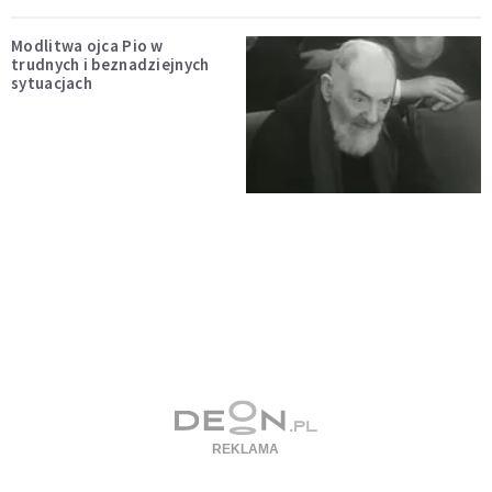
Modlitwa ojca Pio w
trudnych i beznadziejnych
sytuacjach