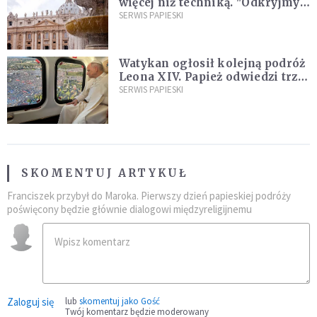
więcej niż techniką. "Odkryjmy
ją na nowo"
SERWIS PAPIESKI
Watykan ogłosił kolejną podróż
Leona XIV. Papież odwiedzi trzy
kraje Ameryki Południowej
SERWIS PAPIESKI
SKOMENTUJ ARTYKUŁ
Franciszek przybył do Maroka. Pierwszy dzień papieskiej podróży
poświęcony będzie głównie dialogowi międzyreligijnemu
Zaloguj się
lub
skomentuj jako Gość
Twój komentarz będzie moderowany