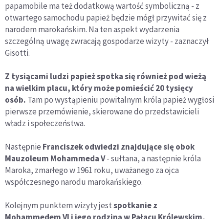
papamobile ma też dodatkową wartość symboliczną - z
otwartego samochodu papież będzie mógł przywitać się z
narodem marokańskim. Na ten aspekt wydarzenia
szczególną uwagę zwracają gospodarze wizyty - zaznaczył
Gisotti.
Z tysiącami ludzi papież spotka się również pod wieżą
na wielkim placu, który może pomieścić 20 tysięcy
osób.
Tam po wystąpieniu powitalnym króla papież wygłosi
pierwsze przemówienie, skierowane do przedstawicieli
władz i społeczeństwa.
Następnie
Franciszek odwiedzi znajdujące się obok
Mauzoleum Mohammeda V
- sułtana, a następnie króla
Maroka, zmarłego w 1961 roku, uważanego za ojca
współczesnego narodu marokańskiego.
Kolejnym punktem wizyty jest
spotkanie z
Mohammedem VI i jego rodziną w Pałacu Królewskim,