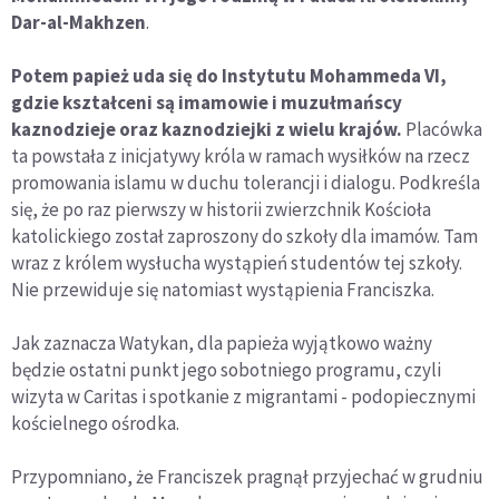
Dar-al-Makhzen
.
Potem papież uda się do Instytutu Mohammeda VI,
gdzie kształceni są imamowie i muzułmańscy
kaznodzieje oraz kaznodziejki z wielu krajów.
Placówka
ta powstała z inicjatywy króla w ramach wysiłków na rzecz
promowania islamu w duchu tolerancji i dialogu. Podkreśla
się, że po raz pierwszy w historii zwierzchnik Kościoła
katolickiego został zaproszony do szkoły dla imamów. Tam
wraz z królem wysłucha wystąpień studentów tej szkoły.
Nie przewiduje się natomiast wystąpienia Franciszka.
Jak zaznacza Watykan, dla papieża wyjątkowo ważny
będzie ostatni punkt jego sobotniego programu, czyli
wizyta w Caritas i spotkanie z migrantami - podopiecznymi
kościelnego ośrodka.
Przypomniano, że Franciszek pragnął przyjechać w grudniu