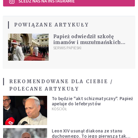
ŚLEDŹ NAS NA INSTAGRAMIE
POWIĄZANE ARTYKUŁY
Papież odwiedził szkołę
imamów i muzułmańskich
kaznodziejów
SERWIS PAPIESKI
REKOMENDOWANE DLA CIEBIE /
POLECANE ARTYKUŁY
To będzie "akt schizmatyczny". Papież
apeluje do lefebrystów
KOŚCIÓŁ
Leon XIV usunął diakona ze stanu
duchownego. To jego pierwsza tak