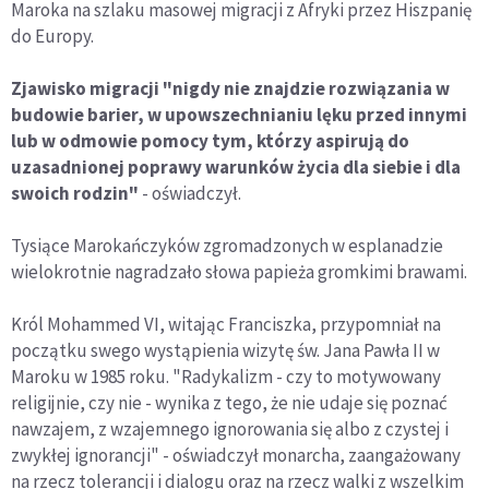
Maroka na szlaku masowej migracji z Afryki przez Hiszpanię
do Europy.
Zjawisko migracji "nigdy nie znajdzie rozwiązania w
budowie barier, w upowszechnianiu lęku przed innymi
lub w odmowie pomocy tym, którzy aspirują do
uzasadnionej poprawy warunków życia dla siebie i dla
swoich rodzin"
- oświadczył.
Tysiące Marokańczyków zgromadzonych w esplanadzie
wielokrotnie nagradzało słowa papieża gromkimi brawami.
Król Mohammed VI, witając Franciszka, przypomniał na
początku swego wystąpienia wizytę św. Jana Pawła II w
Maroku w 1985 roku. "Radykalizm - czy to motywowany
religijnie, czy nie - wynika z tego, że nie udaje się poznać
nawzajem, z wzajemnego ignorowania się albo z czystej i
zwykłej ignorancji" - oświadczył monarcha, zaangażowany
na rzecz tolerancji i dialogu oraz na rzecz walki z wszelkim