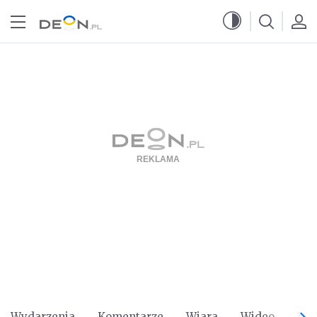
Przejdź do menu głównego
Przejdź do treści
Wydarzenia
Komentarze
Wiara
Wideo
Po 