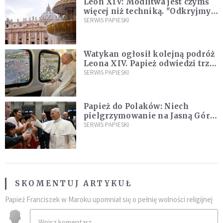
Leon XIV: Modlitwa jest czymś
więcej niż techniką. "Odkryjmy
ją na nowo"
SERWIS PAPIESKI
Watykan ogłosił kolejną podróż
Leona XIV. Papież odwiedzi trzy
kraje Ameryki Południowej
SERWIS PAPIESKI
Papież do Polaków: Niech
pielgrzymowanie na Jasną Górę
umocni wiarę i nadzieję
SERWIS PAPIESKI
SKOMENTUJ ARTYKUŁ
Papież Franciszek w Maroku upomniał się o pełnię wolności religijnej