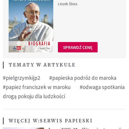
Leszek Śliwa
SPRAWDŹ CENĘ
TEMATY W ARTYKULE
#pielgrzymkijp2
#papieska podróż do maroka
#papież franciszek w maroku
#odwaga spotkania
drogą pokoju dla ludzkości
WIĘCEJ W:
SERWIS PAPIESKI