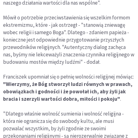
naszego działania wartości dla nas wspólne".
Mówił o potrzebie przeciwstawienia się wszelkim formom
ekstremizmu, które - jak ostrzegł - "stanowią zniewagę
wobec religii i samego Boga". Dlatego - zdaniem papieża -
konieczne jest odpowiednie przygotowanie przyszłych
przewodników religijnych. "Autentyczny dialog zachęca
nas, byśmy nie lekceważyli znaczenia czynnika religijnego w
budowaniu mostów między ludźmi" - dodał.
Franciszek upomniał się o pełnię wolności religijnej mówiąc:
"Wierzymy, że Bóg stworzył ludzi równych w prawach,
obowiązkach i godności i że powołał ich, aby żyli jak
bracia i szerzyli wartości dobra, miłości i pokoju"
.
"Dlatego właśnie wolność sumienia i wolność religijna -
która nie ogranicza się do swobody kultu, ale musi
pozwalać wszystkim, by żyli zgodnie ze swoimi
przekonaniami religijnymi - są nierozerwalnie związane z