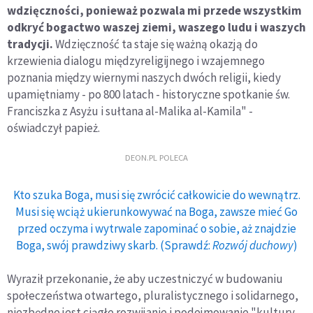
wdzięczności, ponieważ pozwala mi przede wszystkim
odkryć bogactwo waszej ziemi, waszego ludu i waszych
tradycji.
Wdzięczność ta staje się ważną okazją do
krzewienia dialogu międzyreligijnego i wzajemnego
poznania między wiernymi naszych dwóch religii, kiedy
upamiętniamy - po 800 latach - historyczne spotkanie św.
Franciszka z Asyżu i sułtana al-Malika al-Kamila" -
oświadczył papież.
DEON.PL POLECA
Kto szuka Boga, musi się zwrócić całkowicie do wewnątrz.
Musi się wciąż ukierunkowywać na Boga, zawsze mieć Go
przed oczyma i wytrwale zapominać o sobie, aż znajdzie
Boga, swój prawdziwy skarb. (Sprawdź:
Rozwój duchowy
)
Wyraził przekonanie, że aby uczestniczyć w budowaniu
społeczeństwa otwartego, pluralistycznego i solidarnego,
niezbędne jest ciągłe rozwijanie i podejmowanie "kultury