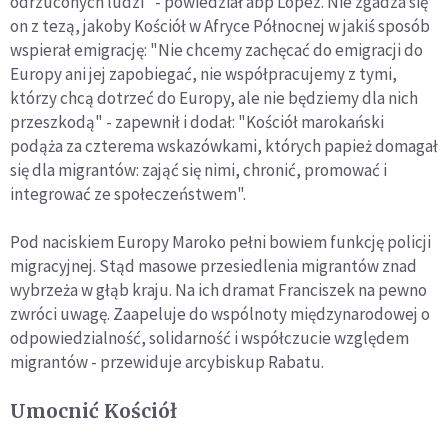
odrzuconych ludzi" - powiedział abp López. Nie zgadza się
on z tezą, jakoby Kościół w Afryce Północnej w jakiś sposób
wspierał emigrację: "Nie chcemy zachęcać do emigracji do
Europy ani jej zapobiegać, nie współpracujemy z tymi,
którzy chcą dotrzeć do Europy, ale nie będziemy dla nich
przeszkodą" - zapewnił i dodał: "Kościół marokański
podąża za czterema wskazówkami, których papież domagał
się dla migrantów: zająć się nimi, chronić, promować i
integrować ze społeczeństwem".
Pod naciskiem Europy Maroko pełni bowiem funkcję policji
migracyjnej. Stąd masowe przesiedlenia migrantów znad
wybrzeża w głąb kraju. Na ich dramat Franciszek na pewno
zwróci uwagę. Zaapeluje do wspólnoty międzynarodowej o
odpowiedzialność, solidarność i współczucie względem
migrantów - przewiduje arcybiskup Rabatu.
Umocnić Kościół