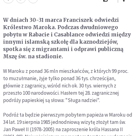
W dniach 30-31 marca Franciszek odwiedzi
Królestwo Maroka. Podczas dwudniowego
pobytu w Rabacie i Casablance odwiedzi między
innymi islamską szkołę dla kaznodziejów,
spotka się z migrantami i odprawi publiczną
Mszę św. na stadionie.
W Maroku z ponad 36 mln mieszkańców, z których 99 proc.
to muzułmanie, żyje tylko ponad 36 tys. chrześcijan,
głównie z zagranicy, wśród nich ok. 30 tys. wiernych z
przeszło 100 narodowości. Hasłem tej 28. zagranicznej
podróży papieskiej są słowa: "Sługa nadziei".
Podróż ta będzie pierwszym pobytem papieża w Maroku od
34 lat. 19 sierpnia 1985 jednodniową wizytę złożył tam św.
Jan Paweł II (1978-2005) na zaproszenie króla Hassana II