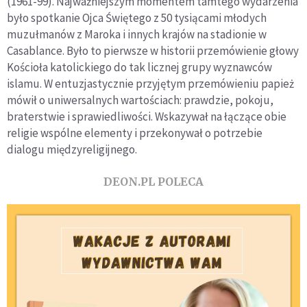
(1961-99). Najważniejszym momentem tamtego wydarzenia
było spotkanie Ojca Świętego z 50 tysiącami młodych
muzułmanów z Maroka i innych krajów na stadionie w
Casablance. Było to pierwsze w historii przemówienie głowy
Kościoła katolickiego do tak licznej grupy wyznawców
islamu. W entuzjastycznie przyjętym przemówieniu papież
mówił o uniwersalnych wartościach: prawdzie, pokoju,
braterstwie i sprawiedliwości. Wskazywał na łączące obie
religie wspólne elementy i przekonywał o potrzebie
dialogu międzyreligijnego.
DEON.PL POLECA