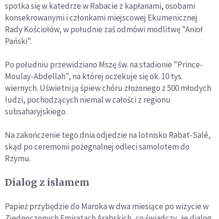
spotka się w katedrze w Rabacie z kapłanami, osobami
konsekrowanymi i członkami miejscowej Ekumenicznej
Rady Kościołów, w południe zaś odmówi modlitwę "Anioł
Pański".
Po południu przewidziano Mszę św. na stadionie "Prince-
Moulay-Abdellah", na której oczekuje się ok. 10 tys.
wiernych. Uświetni ją śpiew chóru złożonego z 500 młodych
ludzi, pochodzących niemal w całości z regionu
subsaharyjskiego.
Na zakończenie tego dnia odjedzie na lotnisko Rabat-Salé,
skąd po ceremonii pożegnalnej odleci samolotem do
Rzymu.
Dialog z islamem
Papież przybędzie do Maroka w dwa miesiące po wizycie w
Zjednoczonych Emiratach Arabskich, co świadczy, że dialog