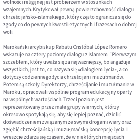
wolności religijnej jest probierzem w stosunkach
wzajemnych. Krytykował pewną powierzchowność dialogu
chrześcijańsko-islamskiego, który często ogranicza się do
zgody co do pewnych kwestii etycznych i frazesach o dobrej
woli.
Marokański arcybiskup Rabatu Cristóbal López Romero
wskazuje na cztery poziomy dialogu z islamem. "Pierwszym
szczeblem, który uważa się za najważniejszy, bo angażuje
wszystkich, jest to, co nazywa się «dialogiem życia», a co
dotyczy codziennego życia chrześcijan i muzułmanów.
Potem są szkoły. Dyrektorzy, chrześcijanie i muzułmanie w
Maroku, opracowali wspólnie program edukacyjny oparty
na wspólnych wartościach. Trzeci poziom jest
reprezentowany przez małe grupy wiernych, którzy
okresowo spotykają się, aby się lepiej poznać, dzielić
doświadczeniem związanym ze swymi drogami wiary oraz
zgłębić chrześcijańską i muzułmańską koncepcję życia. I
wreszcie zdarza się czasem, że w niektórych miejscach