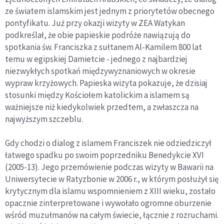
ze światem islamskim jest jednym z priorytetów obecnego
pontyfikatu. Już przy okazji wizyty w ZEA Watykan
podkreślał, że obie papieskie podróże nawiązują do
spotkania św. Franciszka z sułtanem Al-Kamilem 800 lat
temu w egipskiej Damietcie - jednego z najbardziej
niezwykłych spotkań międzywyznaniowych w okresie
wypraw krzyżowych. Papieska wizyta pokazuje, że dzisiaj
stosunki między Kościołem katolickim a islamem są
ważniejsze niż kiedykolwiek przedtem, a zwłaszcza na
najwyższym szczeblu.
Gdy chodzi o dialog z islamem Franciszek nie odziedziczył
łatwego spadku po swoim poprzedniku Benedykcie XVI
(2005-13). Jego przemówienie podczas wizyty w Bawarii na
Uniwersytecie w Ratyzbonie w 2006 r., w którym posłużył się
krytycznym dla islamu wspomnieniem z XIII wieku, zostało
opacznie zinterpretowane i wywołało ogromne oburzenie
wśród muzułmanów na całym świecie, łącznie z rozruchami.