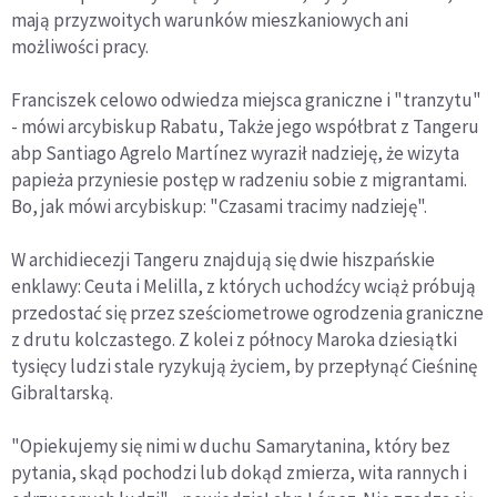
mają przyzwoitych warunków mieszkaniowych ani
możliwości pracy.
Franciszek celowo odwiedza miejsca graniczne i "tranzytu"
- mówi arcybiskup Rabatu, Także jego współbrat z Tangeru
abp Santiago Agrelo Martínez wyraził nadzieję, że wizyta
papieża przyniesie postęp w radzeniu sobie z migrantami.
Bo, jak mówi arcybiskup: "Czasami tracimy nadzieję".
W archidiecezji Tangeru znajdują się dwie hiszpańskie
enklawy: Ceuta i Melilla, z których uchodźcy wciąż próbują
przedostać się przez sześciometrowe ogrodzenia graniczne
z drutu kolczastego. Z kolei z północy Maroka dziesiątki
tysięcy ludzi stale ryzykują życiem, by przepłynąć Cieśninę
Gibraltarską.
"Opiekujemy się nimi w duchu Samarytanina, który bez
pytania, skąd pochodzi lub dokąd zmierza, wita rannych i