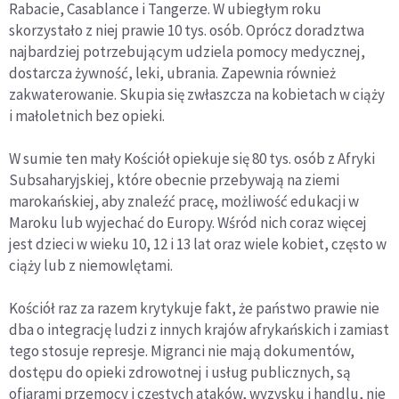
Rabacie, Casablance i Tangerze. W ubiegłym roku
skorzystało z niej prawie 10 tys. osób. Oprócz doradztwa
najbardziej potrzebującym udziela pomocy medycznej,
dostarcza żywność, leki, ubrania. Zapewnia również
zakwaterowanie. Skupia się zwłaszcza na kobietach w ciąży
i małoletnich bez opieki.
W sumie ten mały Kościół opiekuje się 80 tys. osób z Afryki
Subsaharyjskiej, które obecnie przebywają na ziemi
marokańskiej, aby znaleźć pracę, możliwość edukacji w
Maroku lub wyjechać do Europy. Wśród nich coraz więcej
jest dzieci w wieku 10, 12 i 13 lat oraz wiele kobiet, często w
ciąży lub z niemowlętami.
Kościół raz za razem krytykuje fakt, że państwo prawie nie
dba o integrację ludzi z innych krajów afrykańskich i zamiast
tego stosuje represje. Migranci nie mają dokumentów,
dostępu do opieki zdrowotnej i usług publicznych, są
ofiarami przemocy i częstych ataków, wyzysku i handlu, nie