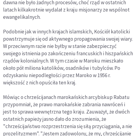
dawna nie było żadnych procesów, choć rząd w ostatnich
latach kilkakrotnie wydalał z kraju misjonarzy ze wspólnot
ewangelikalnych.
Podobnie jak w innych krajach islamskich, Kościół katolicki
powstrzymuje się od aktywnego propagowania swojej wiary.
W przeciwnym razie nie byłby w stanie zabezpieczyć
swojego istnienia po zakończeniu francuskich i hiszpańskich
rządów kolonialnych. W tym czasie w Maroku mieszkało
około pół miliona katolików, osadników i tubylców. Po
odzyskaniu niepodległości przez Maroko w 1956 r.
większość z nich opuściła ten kraj.
Mówiąc o chrześcijanach marokańskich arcybiskup Rabatu
przypomniał, że prawo marokańskie zabrania nawróceń i
jest to sprawa wewnętrzna tego kraju. Zauważył, że dwóch
ostatnich papieży jasno dało do zrozumienia, że
"chrześcijaństwo rozprzestrzenia się siłą przyciągania, a nie
prozelityzmem". "Jestem zadowolony, że my, chrześcijanie