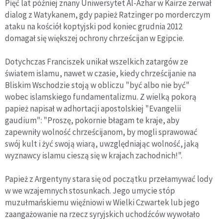
Pięć lat później znany Uniwersytet Al-Azhar w Kairze zerwał
dialog z Watykanem, gdy papież Ratzinger po morderczym
ataku na kościół koptyjski pod koniec grudnia 2012
domagał się większej ochrony chrześcijan w Egipcie.
Dotychczas Franciszek unikał wszelkich zatargów ze
światem islamu, nawet w czasie, kiedy chrześcijanie na
Bliskim Wschodzie stoją w obliczu "być albo nie być"
wobec islamskiego fundamentalizmu. Z wielką pokorą
papież napisał w adhortacji apostolskiej "Evangelii
gaudium": "Proszę, pokornie błagam te kraje, aby
zapewniły wolność chrześcijanom, by mogli sprawować
swój kult i żyć swoją wiarą, uwzględniając wolność, jaką
wyznawcy islamu cieszą się w krajach zachodnich!".
Papież z Argentyny stara się od początku przełamywać lody
w we wzajemnych stosunkach. Jego umycie stóp
muzułmańskiemu więźniowi w Wielki Czwartek lub jego
zaangażowanie na rzecz syryjskich uchodźców wywołało