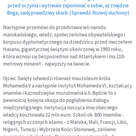
przed oczyma i wytrwale zapominać o sobie, aż znajdzie
Boga, swój prawdziwy skarb. (Sprawdź:
Rozwój duchowy
)
Następnie przemówi do przedstawicieli narodu
marokańskiego, władz, społeczeństwa obywatelskiego i
korpusu dyplomatycznego na dziedzińcu przed meczetem
Hasana, gigantycznej świątyni ukończonej w 1993 roku,
która wznosi się bezpośrednio nad Atlantykiem i ma 210-
metrowy minaret - najwyższy na świecie.
Ojciec Święty odwiedzi również mauzoleum króla
Mohameda V a następnie Instytut Mohameda VI, kształcący
imamów i kaznodziejów muzułmańskich. Będzie to z
pewnością kolejna okazja do pogłębienia dialogu
międzyreligijnego. Instytucja nosząca imię obecnego
władcy kosztowała 22 mln euro. Szkoli ok. 800 imamów -
religijnych uczonych islamu - z Maroka, Mali, Francji, Libii,
Nigerii, Tunezji i Wybrzeża Kości Słoniowej, zarówno