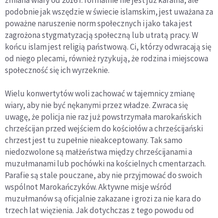
zmiana wiary od 2016 r. formalnie nie jest już karalna, ale
podobnie jak wszędzie w świecie islamskim, jest uważana za
poważne naruszenie norm społecznych i jako taka jest
zagrożona stygmatyzacją społeczną lub utratą pracy. W
końcu islam jest religią państwową. Ci, którzy odwracają się
od niego plecami, również ryzykują, że rodzina i miejscowa
społeczność się ich wyrzeknie.
Wielu konwertytów woli zachować w tajemnicy zmianę
wiary, aby nie być nękanymi przez władze. Zwraca się
uwagę, że policja nie raz już powstrzymała marokańskich
chrześcijan przed wejściem do kościołów a chrześcijański
chrzest jest tu zupełnie nieakceptowany. Tak samo
niedozwolone są małżeństwa między chrześcijanami a
muzułmanami lub pochówki na kościelnych cmentarzach.
Parafie są stale pouczane, aby nie przyjmować do swoich
wspólnot Marokańczyków. Aktywne misje wśród
muzułmanów są oficjalnie zakazane i grozi za nie kara do
trzech lat więzienia. Jak dotychczas z tego powodu od