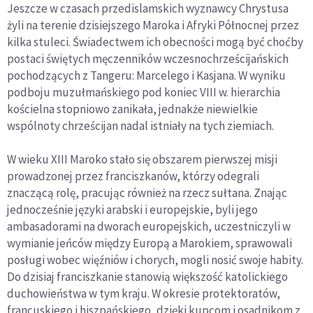
Jeszcze w czasach przedislamskich wyznawcy Chrystusa
żyli na terenie dzisiejszego Maroka i Afryki Północnej przez
kilka stuleci. Świadectwem ich obecności mogą być choćby
postaci świętych męczenników wczesnochrześcijańskich
pochodzących z Tangeru: Marcelego i Kasjana. W wyniku
podboju muzułmańskiego pod koniec VIII w. hierarchia
kościelna stopniowo zanikała, jednakże niewielkie
wspólnoty chrześcijan nadal istniały na tych ziemiach.
W wieku XIII Maroko stało się obszarem pierwszej misji
prowadzonej przez franciszkanów, którzy odegrali
znaczącą rolę, pracując również na rzecz sułtana. Znając
jednocześnie języki arabski i europejskie, byli jego
ambasadorami na dworach europejskich, uczestniczyli w
wymianie jeńców między Europą a Marokiem, sprawowali
posługi wobec więźniów i chorych, mogli nosić swoje habity.
Do dzisiaj franciszkanie stanowią większość katolickiego
duchowieństwa w tym kraju. W okresie protektoratów,
francuskiego i hiszpańskiego, dzięki kupcom i osadnikom z