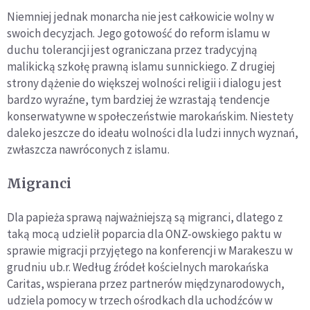
Niemniej jednak monarcha nie jest całkowicie wolny w
swoich decyzjach. Jego gotowość do reform islamu w
duchu tolerancji jest ograniczana przez tradycyjną
malikicką szkołę prawną islamu sunnickiego. Z drugiej
strony dążenie do większej wolności religii i dialogu jest
bardzo wyraźne, tym bardziej że wzrastają tendencje
konserwatywne w społeczeństwie marokańskim. Niestety
daleko jeszcze do ideału wolności dla ludzi innych wyznań,
zwłaszcza nawróconych z islamu.
Migranci
Dla papieża sprawą najważniejszą są migranci, dlatego z
taką mocą udzielił poparcia dla ONZ-owskiego paktu w
sprawie migracji przyjętego na konferencji w Marakeszu w
grudniu ub.r. Według źródeł kościelnych marokańska
Caritas, wspierana przez partnerów międzynarodowych,
udziela pomocy w trzech ośrodkach dla uchodźców w