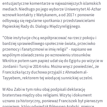
entuzjastyczne komentarze w najważniejszych islamskich
mediach. Niedługo po jego wyborze Uniwersytet Al-Azhar
wznowił kontakty z Watykanem, a od 2017 r. ponownie
odbywają się regularne spotkania z przedstawicielami
Papieskiej Rady ds. Dialogu Międzyreligijnego.
"Obie instytucje chcą współpracować na rzecz pokoju i
bardziej sprawiedliwego społecznie świata, przeciwko
przemocy i fanatyzmowi w imię religii" - napisano we
wspólnym oświadczeniu po wznowieniu stosunków.
Wkrótce potem sam papież udał się do Egiptu po wizycie w
Jordanii i Turcji w 2014 roku. Można wręcz powiedzieć, że
Franciszka łączy duchowa przyjaźń z Ahmadem al-
Tayyebem, rektorem tej wiodącej sunnickiej uczelni.
W Abu Zabi w tym roku obaj podpisali deklarację
braterstwa między obu religiami. Wizytę i dokument
uznano za historyczny, ponieważ Franciszek był pierwszym
papieżem, który odwiedził Półwysep Arabski, miejsce