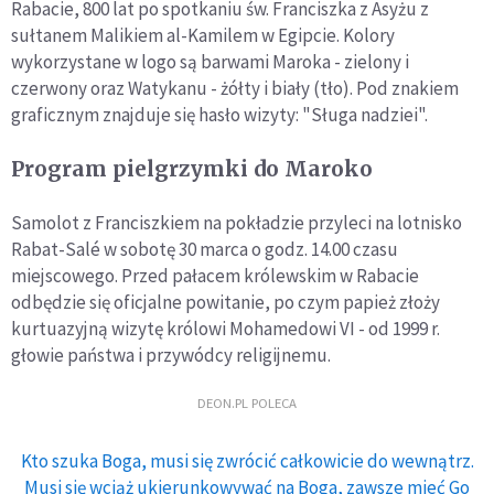
Rabacie, 800 lat po spotkaniu św. Franciszka z Asyżu z
sułtanem Malikiem al-Kamilem w Egipcie. Kolory
wykorzystane w logo są barwami Maroka - zielony i
czerwony oraz Watykanu - żółty i biały (tło). Pod znakiem
graficznym znajduje się hasło wizyty: "Sługa nadziei".
Program pielgrzymki do Maroko
Samolot z Franciszkiem na pokładzie przyleci na lotnisko
Rabat-Salé w sobotę 30 marca o godz. 14.00 czasu
miejscowego. Przed pałacem królewskim w Rabacie
odbędzie się oficjalne powitanie, po czym papież złoży
kurtuazyjną wizytę królowi Mohamedowi VI - od 1999 r.
głowie państwa i przywódcy religijnemu.
DEON.PL POLECA
Kto szuka Boga, musi się zwrócić całkowicie do wewnątrz.
Musi się wciąż ukierunkowywać na Boga, zawsze mieć Go