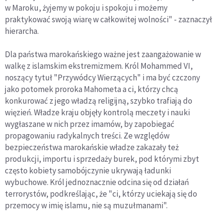
w Maroku, żyjemy w pokoju i spokoju i możemy
praktykować swoją wiarę w całkowitej wolności" - zaznaczył
hierarcha.
Dla państwa marokańskiego ważne jest zaangażowanie w
walkę z islamskim ekstremizmem. Król Mohammed VI,
noszący tytuł "Przywódcy Wierzących" i ma być czczony
jako potomek proroka Mahometa a ci, którzy chcą
konkurować z jego władzą religijną, szybko trafiają do
więzień. Władze kraju objęły kontrolą meczety i nauki
wygłaszane w nich przez imamów, by zapobiegać
propagowaniu radykalnych treści. Ze względów
bezpieczeństwa marokańskie władze zakazały też
produkcji, importu i sprzedaży burek, pod którymi zbyt
często kobiety samobójczynie ukrywają ładunki
wybuchowe. Król jednoznacznie odcina się od działań
terrorystów, podkreślając, że "ci, którzy uciekają się do
przemocy w imię islamu, nie są muzułmanami".