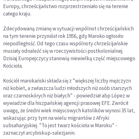
Europy, chrześcijaństwo rozprzestrzeniało się na terenie
całego kraju.
Zdecydowaną zmianę w sytuacji wspólnot chrześcijańskich
na tym terenie przyniósł rok 1956, gdy Maroko ogłosiło
niepodległość. Od tego czasu wspólnoty chrześcijańskie
musiały odnaleźć się w rzeczywistości postkolonialnej.
Dzisiaj Europejczycy stanowią niewielką część miejscowego
Kościoła.
Kościół marokański składa się z "większej liczby mężczyzn
niż kobiet, a zwłaszcza ludzi młodszych niż osób starszych
oraz czarnoskórych niż białych" - powiedział abp López w
wywiadzie dla hiszpańskiej agencji prasowej EFE. Zwrócił
uwagę, że średni wiek miejscowych katolików wynosi 35 lat,
wskazując przy tym na wielu migrantów z Afryki
subsaharyjskiej. "To jest twarz kościoła w Maroku" -
zaznaczył arcybiskup-salezjanin.