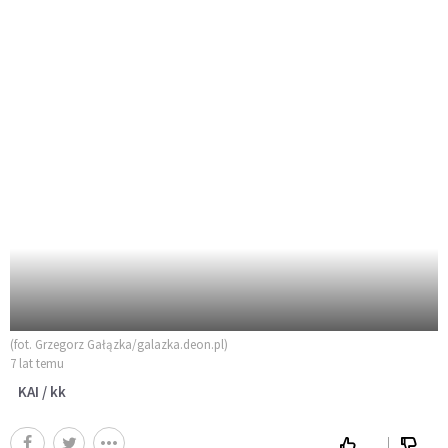
(fot. Grzegorz Gałązka/galazka.deon.pl)
7 lat temu
KAI / kk