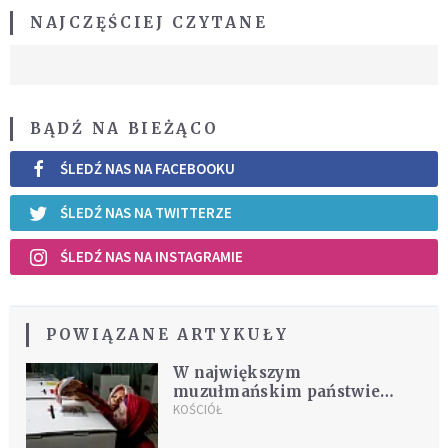
NAJCZĘŚCIEJ CZYTANE
BĄDŹ NA BIEŻĄCO
ŚLEDŹ NAS NA FACEBOOKU
ŚLEDŹ NAS NA TWITTERZE
ŚLEDŹ NAS NA INSTAGRAMIE
POWIĄZANE ARTYKUŁY
W największym
muzułmańskim państwie
coraz więcej chrześcijan
KOŚCIÓŁ
angażuje się w politykę