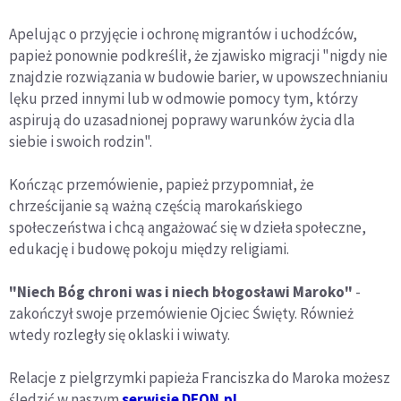
Apelując o przyjęcie i ochronę migrantów i uchodźców,
papież ponownie podkreślił, że zjawisko migracji "nigdy nie
znajdzie rozwiązania w budowie barier, w upowszechnianiu
lęku przed innymi lub w odmowie pomocy tym, którzy
aspirują do uzasadnionej poprawy warunków życia dla
siebie i swoich rodzin".
Kończąc przemówienie, papież przypomniał, że
chrześcijanie są ważną częścią marokańskiego
społeczeństwa i chcą angażować się w dzieła społeczne,
edukację i budowę pokoju między religiami.
"Niech Bóg chroni was i niech błogosławi Maroko"
-
zakończył swoje przemówienie Ojciec Święty. Również
wtedy rozległy się oklaski i wiwaty.
Relacje z pielgrzymki papieża Franciszka do Maroka możesz
śledzić w naszym
serwisie DEON.pl
.