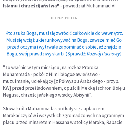
Islamu i chrześcijaństwa"
- powiedział Muhammad VI.
DEON.PL POLECA
Kto szuka Boga, musi się zwrócić całkowicie do wewnątrz.
Musi się wciąż ukierunkowywać na Boga, zawsze mieć Go
przed oczyma i wytrwale zapominać o sobie, aż znajdzie
Boga, swój prawdziwy skarb. (Sprawdź:
Rozwój duchowy
)
"To właśnie w tym miesiącu, na rozkaz Proroka
Muhammada - pokój z Nim i błogosławieństwo -
muzułmanie, uciekający [z Półwyspu Arabskiego - przyp.
KW] przed prześladowaniem, opuścili Mekkę i schronili się u
Negusa, chrześcijańskiego władcy Abisynii".
Słowa króla Muhammada spotkały się z aplauzem
Marokańczyków i wszystkich zgromadzonych na ogromnym
placu przed minaretem Hassana w stolicy Maroka, Rabacie.