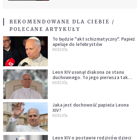
REKOMENDOWANE DLA CIEBIE /
POLECANE ARTYKUŁY
To będzie "akt schizmatyczny". Papież
apeluje do lefebrystów
KOŚCIÓŁ
Leon XIV usunął diakona ze stanu
duchownego. To jego pierwsza tak
bezprecedensowa decyzja
KOŚCIÓŁ
Jaka jest duchowość papieża Leona
XIV?
KOŚCIÓŁ
Leon XIV o postawie rodziców dzieci