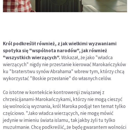
Król podkreślił również, z jak wielkimi wyzwaniami
spotyka się "wspólnota narodów", jak również
"wszystkich wierzących".
Wskazał, że jako "władca
wierzących" nigdy nie przestanie kierować Marokańczyków
ku "braterstwu synów Abrahama" wbrew tym, którzy chcą
wykorzystać "Boskie przesłanie" do własnych celów.
Co istotne w kontekście kontrowersji związanej z
chrześcijanami-Marokańczykami, którzy nie mogą cieszyć
się wolnością wyznania, król Maroka podjął ten temat tylko
częściowo. "Jako władca wierzących, nie mogę mówić
jedynie w imieniu świata islamu, tak jakby żyli tu tylko
muzułmanie. Chcę podkreślić, że będę gwarantem wolności