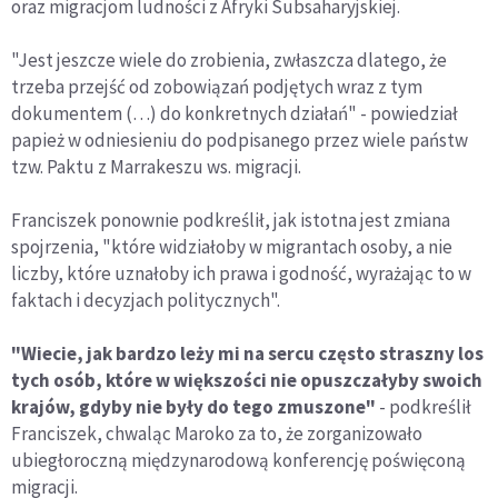
oraz migracjom ludności z Afryki Subsaharyjskiej.
"Jest jeszcze wiele do zrobienia, zwłaszcza dlatego, że
trzeba przejść od zobowiązań podjętych wraz z tym
dokumentem (…) do konkretnych działań" - powiedział
papież w odniesieniu do podpisanego przez wiele państw
tzw. Paktu z Marrakeszu ws. migracji.
Franciszek ponownie podkreślił, jak istotna jest zmiana
spojrzenia, "które widziałoby w migrantach osoby, a nie
liczby, które uznałoby ich prawa i godność, wyrażając to w
faktach i decyzjach politycznych".
"Wiecie, jak bardzo leży mi na sercu często straszny los
tych osób, które w większości nie opuszczałyby swoich
krajów, gdyby nie były do tego zmuszone"
- podkreślił
Franciszek, chwaląc Maroko za to, że zorganizowało
ubiegłoroczną międzynarodową konferencję poświęconą
migracji.