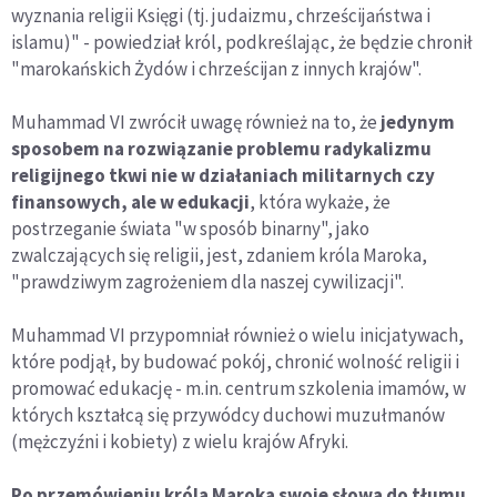
wyznania religii Księgi (tj. judaizmu, chrześcijaństwa i
islamu)" - powiedział król, podkreślając, że będzie chronił
"marokańskich Żydów i chrześcijan z innych krajów".
Muhammad VI zwrócił uwagę również na to, że
jedynym
sposobem na rozwiązanie problemu radykalizmu
religijnego tkwi nie w działaniach militarnych czy
finansowych, ale w edukacji
, która wykaże, że
postrzeganie świata "w sposób binarny", jako
zwalczających się religii, jest, zdaniem króla Maroka,
"prawdziwym zagrożeniem dla naszej cywilizacji".
Muhammad VI przypomniał również o wielu inicjatywach,
które podjął, by budować pokój, chronić wolność religii i
promować edukację - m.in. centrum szkolenia imamów, w
których kształcą się przywódcy duchowi muzułmanów
(mężczyźni i kobiety) z wielu krajów Afryki.
Po przemówieniu króla Maroka swoje słowa do tłumu