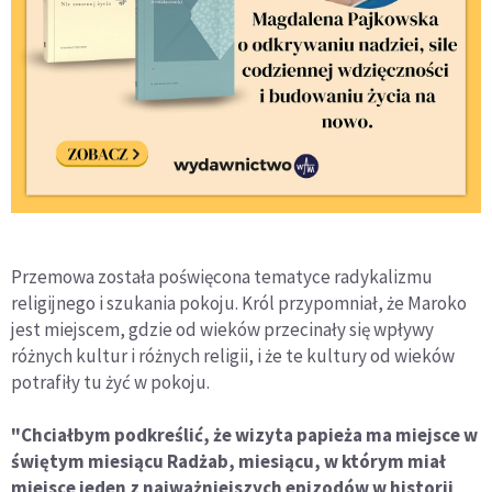
Przemowa została poświęcona tematyce radykalizmu
religijnego i szukania pokoju. Król przypomniał, że Maroko
jest miejscem, gdzie od wieków przecinały się wpływy
różnych kultur i różnych religii, i że te kultury od wieków
potrafiły tu żyć w pokoju.
"Chciałbym podkreślić, że wizyta papieża ma miejsce w
świętym miesiącu Radżab, miesiącu, w którym miał
miejsce jeden z najważniejszych epizodów w historii