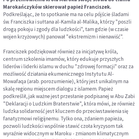
Marokańczyków skierował papież Franciszek.
Podkreślając, że to spotkanie ma na celu pójście śladami
św. Franciszka i sułtana al-Kamila al-Malika, którzy "poszli
drogą pokoju i zgody dla ludzkości", tam gdzie (w czasie
wojen krzyżowych) panował "ekstremizm i nienawiść".
Franciszek podziękował również za inicjatywę króla,
centrum szkolenia imamów, który edukuje przyszłych
liderów i liderki islamu w duchu "zdrowej formacji" oraz za
możliwość działania ekumenicznego Instytutu Al-
Mowafaqa (arab. porozumienie), który jest unikalnym na
skalę regionu miejscem dialogu z islamem. Papież
podkreślił, jak ważne jest przesłanie podpisanej w Abu Zabi
"Deklaracji o Ludzkim Braterstwie", która mówi, że również
ludzka solidarność jest kluczem do przeciwstawienia się
fanatyzmowi religijnemu. Tylko ona, zdaniem papieża,
pozwoli ludzkości wspólnie stawić czoła kryzysom tak
wyraźnie widocznym w Maroku - zmianom klimatycznym