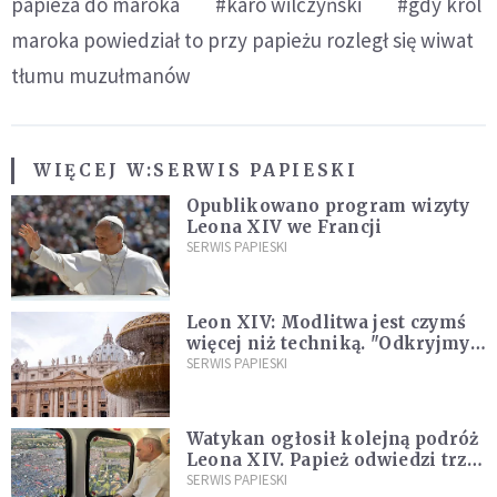
papieża do maroka
#karo wilczyński
#gdy król
maroka powiedział to przy papieżu rozległ się wiwat
tłumu muzułmanów
WIĘCEJ W:
SERWIS PAPIESKI
Opublikowano program wizyty
Leona XIV we Francji
SERWIS PAPIESKI
Leon XIV: Modlitwa jest czymś
więcej niż techniką. "Odkryjmy
ją na nowo"
SERWIS PAPIESKI
Watykan ogłosił kolejną podróż
Leona XIV. Papież odwiedzi trzy
kraje Ameryki Południowej
SERWIS PAPIESKI