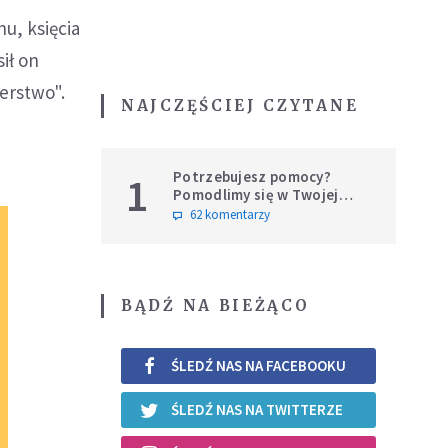
u, księcia
ił on
erstwo".
NAJCZĘŚCIEJ CZYTANE
Potrzebujesz pomocy?
1
Pomodlimy się w Twojej
intencji
62 komentarzy
BĄDŹ NA BIEŻĄCO
ŚLEDŹ NAS NA FACEBOOKU
ŚLEDŹ NAS NA TWITTERZE