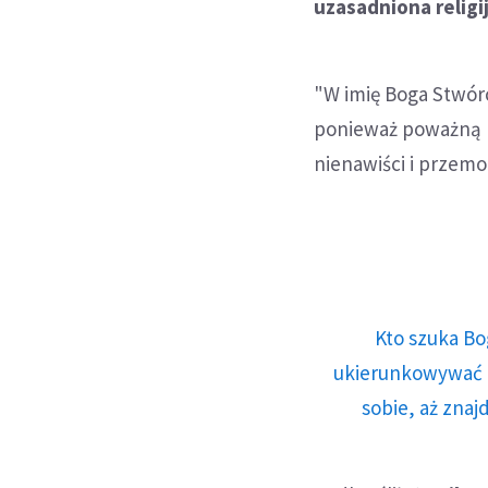
uzasadniona religi
"W imię Boga Stwór
ponieważ poważną p
nienawiści i przemo
Kto szuka Bo
ukierunkowywać n
sobie, aż znaj