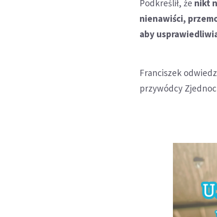
Podkreślił, że
nikt 
nienawiści, przem
aby usprawiedliwia
Franciszek odwiedzi
przywódcy Zjednoc