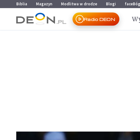
Przejdź do menu głównego
Przejdź do treści
Biblia
Magazyn
Modlitwa w drodze
Blogi
faceBó
Wy
Radio DEON