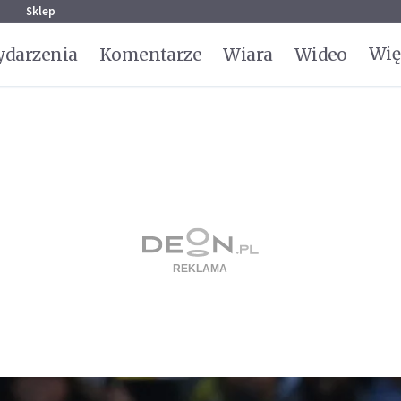
g
Sklep
Wię
darzenia
Komentarze
Wiara
Wideo