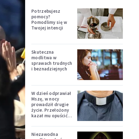
Potrzebujesz
pomocy?
Pomodlimy się w
Twojej intencji
Skuteczna
modlitwa w
sprawach trudnych
i beznadziejnych
W dzień odprawiał
Mszę, w nocy
prowadził drugie
życie. Przełożony
kazał mu opuścić
zakon
Niezawodna