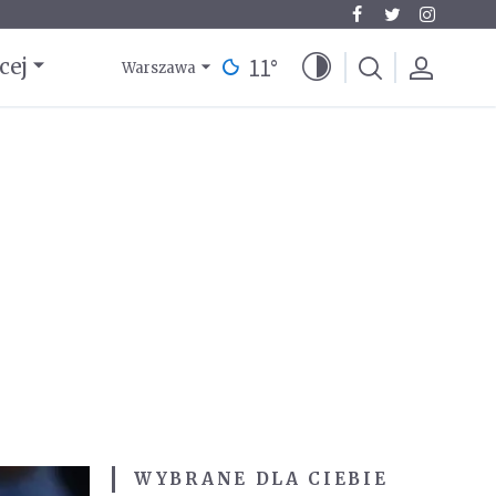
11
°
cej
Warszawa
WYBRANE DLA CIEBIE