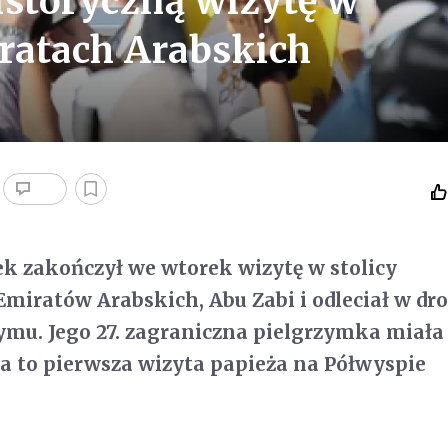
istoryczną wizytę w
ratach Arabskich
ek zakończył we wtorek wizytę w stolicy
miratów Arabskich, Abu Zabi i odleciał w dr
ymu. Jego 27. zagraniczna pielgrzymka miał
ła to pierwsza wizyta papieża na Półwyspie