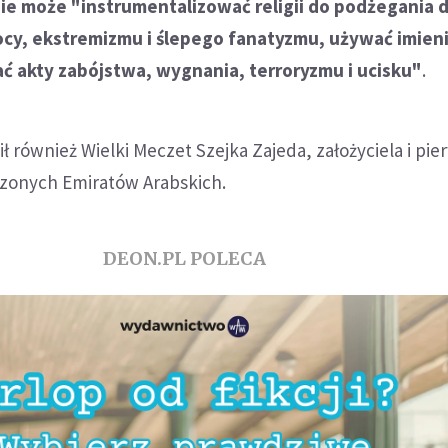
nie może "instrumentalizować religii do podżegania 
ocy, ekstremizmu i ślepego fanatyzmu, używać imien
ć akty zabójstwa, wygnania, terroryzmu i ucisku"
.
ł również Wielki Meczet Szejka Zajeda, założyciela i pi
zonych Emiratów Arabskich.
DEON.PL POLECA