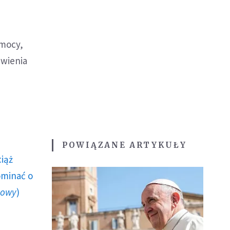
emocy,
iwienia
POWIĄZANE ARTYKUŁY
ciąż
ominać o
howy
)