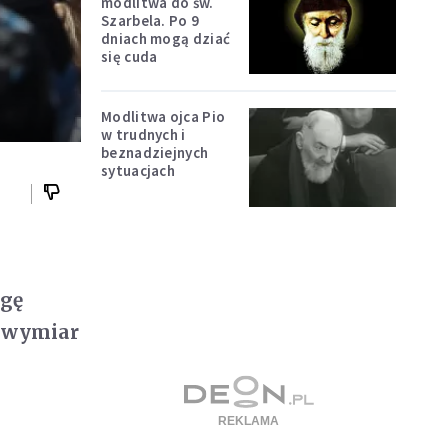
modlitwa do św.
Szarbela. Po 9
dniach mogą dziać
się cuda
Modlitwa ojca Pio
w trudnych i
beznadziejnych
sytuacjach
ogę
a wymiar