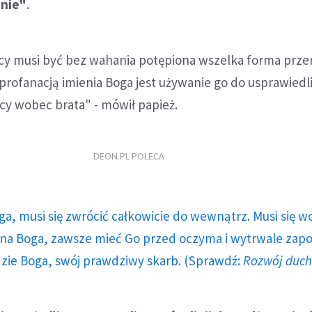
jnie"
.
cy musi być bez wahania potępiona wszelka forma prz
rofanacją imienia Boga jest używanie go do usprawiedl
cy wobec brata" - mówił papież.
DEON.PL POLECA
ga, musi się zwrócić całkowicie do wewnątrz. Musi się w
a Boga, zawsze mieć Go przed oczyma i wytrwale zap
dzie Boga, swój prawdziwy skarb. (Sprawdź:
Rozwój duc