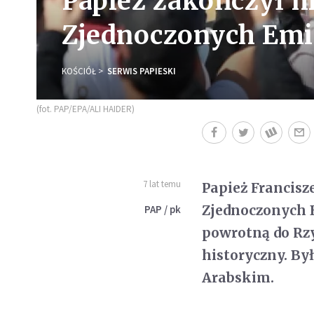
Papież zakończył h
Zjednoczonych Emi
KOŚCIÓŁ
SERWIS PAPIESKI
(fot. PAP/EPA/ALI HAIDER)
7 lat temu
Papież Francisz
Zjednoczonych E
PAP / pk
powrotną do Rz
historyczny. By
Arabskim.