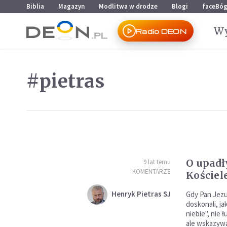
Przejdź do menu głównego
Przejdź do treści
Biblia
Magazyn
Modlitwa w drodze
Blogi
faceBó
Wy
Radio DEON
#pietras
O upadł
9 lat temu
KOMENTARZE
Kościel
Henryk Pietras SJ
Gdy Pan Jezu
doskonali, ja
niebie", nie ł
ale wskazywa