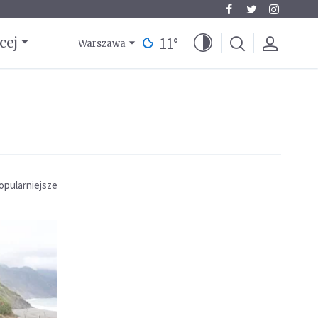
11
°
cej
Warszawa
opularniejsze