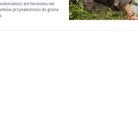
doskonałości ani heroizmu nie
runków przynależności do grona
w.