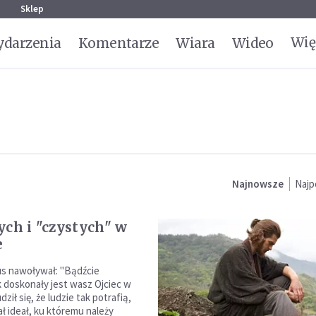
g
Sklep
Wię
darzenia
Komentarze
Wiara
Wideo
Najnowsze
Najp
ych i "czystych" w
e
s nawoływał: "Bądźcie
k doskonały jest wasz Ojciec w
udził się, że ludzie tak potrafią,
ł ideał, ku któremu należy