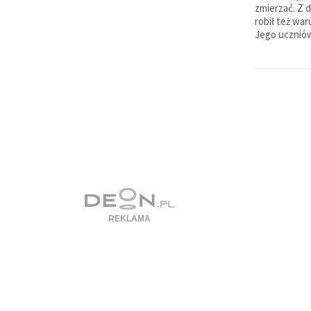
zmierzać. Z 
robił też wa
Jego ucznió