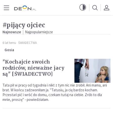
Przejdź do menu głównego
Przejdź do treści
#pijący ojciec
Najnowsze
Najpopularniejsze
6 lat temu
ŚWIADECTWA
Gosia
"Kochajcie swoich
rodziców, nieważne jacy
są" [ŚWIADECTWO]
Tata pił w pracy od tygodnia i nikt z tym nic nie zrobił. Ani mama, ani
brat. W końcu zadzwoniłam ja. "Tatusiu, ja cię bardzo kocham.
Przestań pić i wróć do domu, czekam tutaj na ciebie. Zrób to dla
mnie, proszę" - powiedziałam.