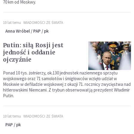
70 km od Moskwy.
10 lat temu
WIADOMOŚCI ZE ŚWIATA
Anna Wróbel / PAP / pk
Putin: siłą Rosji jest
jedność i oddanie
ojczyźnie
Ponad 10 tys. żołnierzy, ok.130 jednostek naziemnego sprzętu
wojskowego oraz 71 samolotów i śmigłowców wzięło udział w
Moskwie w defiladzie wojskowej z okazji 71. rocznicy zwycięstwa nad
hitlerowskimi Niemcami. Z trybun obserwował ją prezydent Władimir
Putin.
10 lat temu
WIADOMOŚCI ZE ŚWIATA
PAP / pk