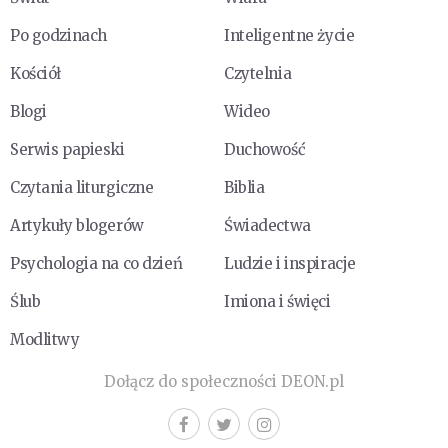
Po godzinach
Inteligentne życie
Kościół
Czytelnia
Blogi
Wideo
Serwis papieski
Duchowość
Czytania liturgiczne
Biblia
Artykuły blogerów
Świadectwa
Psychologia na co dzień
Ludzie i inspiracje
Ślub
Imiona i święci
Modlitwy
Dołącz do społeczności DEON.pl