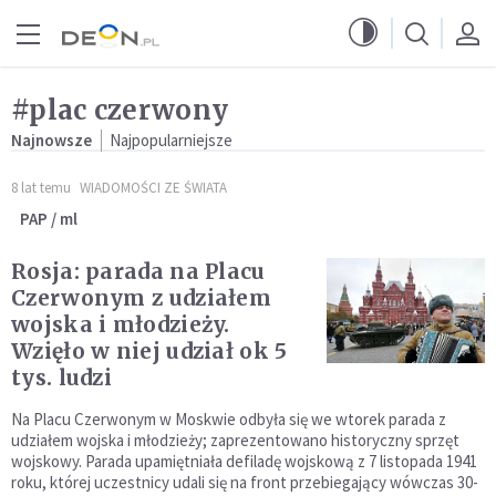
Przejdź do menu głównego
Przejdź do treści
#plac czerwony
Najnowsze
Najpopularniejsze
8 lat temu
WIADOMOŚCI ZE ŚWIATA
PAP / ml
Rosja: parada na Placu
Czerwonym z udziałem
wojska i młodzieży.
Wzięło w niej udział ok 5
tys. ludzi
Na Placu Czerwonym w Moskwie odbyła się we wtorek parada z
udziałem wojska i młodzieży; zaprezentowano historyczny sprzęt
wojskowy. Parada upamiętniała defiladę wojskową z 7 listopada 1941
roku, której uczestnicy udali się na front przebiegający wówczas 30-