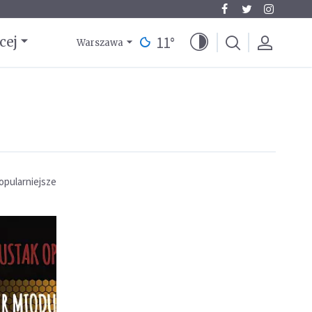
11
°
cej
Warszawa
opularniejsze