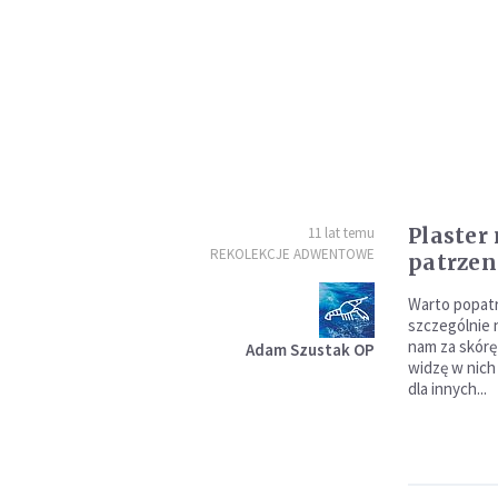
Plaster
11 lat temu
REKOLEKCJE ADWENTOWE
patrzen
Warto popatr
szczególnie n
nam za skórę
Adam Szustak OP
widzę w nich
dla innych...