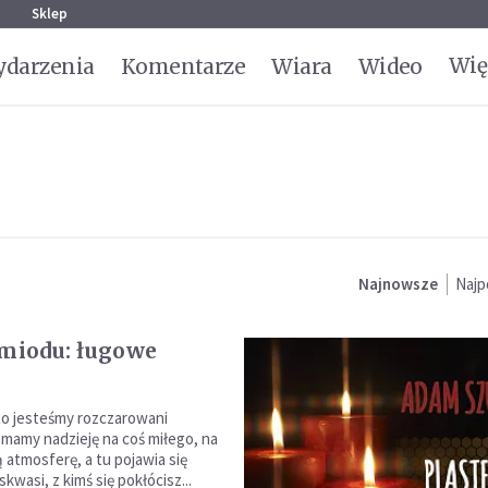
g
Sklep
Wię
darzenia
Komentarze
Wiara
Wideo
Najnowsze
Najp
 miodu: ługowe
o jesteśmy rozczarowani
 mamy nadzieję na coś miłego, na
 atmosferę, a tu pojawia się
skwasi, z kimś się pokłócisz...