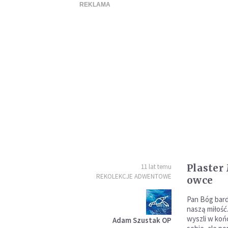
Plaster
11 lat temu
REKOLEKCJE ADWENTOWE
owce
Pan Bóg bard
naszą miłość
wyszli w koń
Adam Szustak OP