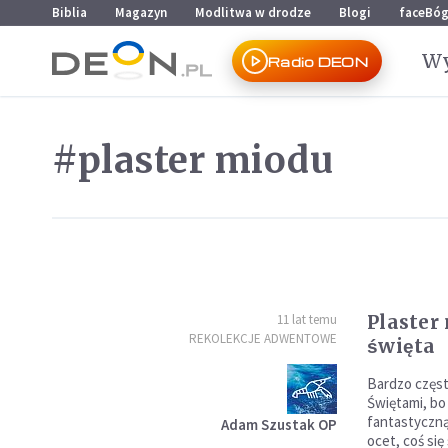
Przejdź do menu głównego
Przejdź do treści
Biblia
Magazyn
Modlitwa w drodze
Blogi
faceBó
Wy
Radio DEON
#plaster miodu
Plaster
11 lat temu
REKOLEKCJE ADWENTOWE
święta
Bardzo częst
Świętami, bo
fantastyczną
Adam Szustak OP
ocet, coś się 