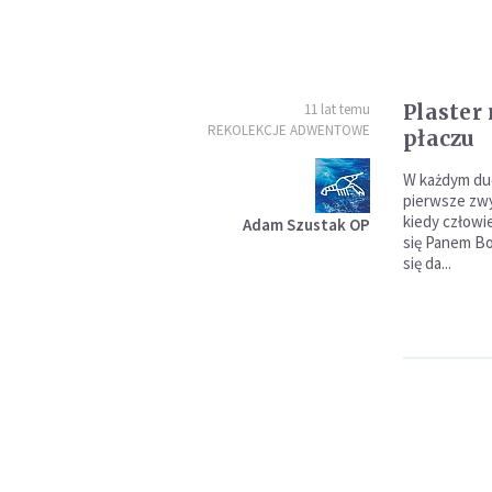
Plaster
11 lat temu
REKOLEKCJE ADWENTOWE
płaczu
W każdym du
pierwsze zwy
kiedy człowie
Adam Szustak OP
się Panem Bo
się da...