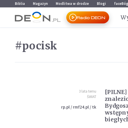
Przejdź do menu głównego
Przejdź do treści
Biblia
Magazyn
Modlitwa w drodze
Blogi
faceBó
Wy
Radio DEON
#pocisk
[PILNE]
3 lata temu
ŚWIAT
znalezi
Bydgosz
rp.pl / rmf24.pl / tk
wstępny
biegłyc