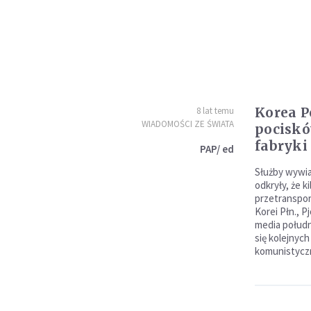
Korea P
8 lat temu
WIADOMOŚCI ZE ŚWIATA
pociskó
fabryki
PAP/ ed
Służby wywia
odkryły, że 
przetranspor
Korei Płn., 
media połudn
się kolejnych
komunistycz