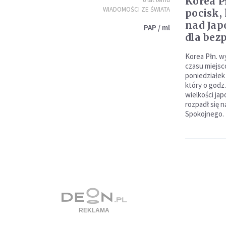
Korea P
WIADOMOŚCI ZE ŚWIATA
pocisk, 
nad Jap
PAP / ml
dla bez
Korea Płn. wy
czasu miejsc
poniedziałek
który o godz.
wielkości ja
rozpadł się n
Spokojnego.