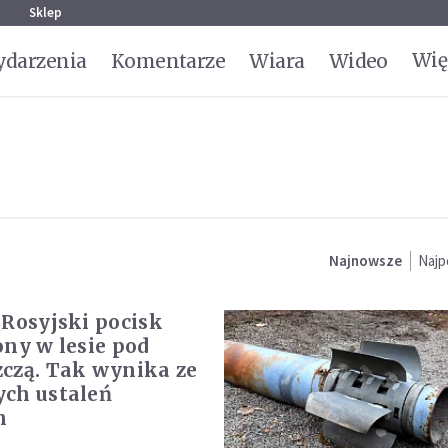
g
Sklep
Wię
darzenia
Komentarze
Wiara
Wideo
Najnowsze
Najp
 Rosyjski pocisk
ony w lesie pod
czą. Tak wynika ze
ch ustaleń
h