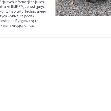
cjalnych informacji do jakich
nnikarze RMF FM, ze wstępnych
łych z Instytutu Technicznego
zych wynika, że pocisk
 lesie pod Bydgoszczą to
isk manewrujący Ch-55.