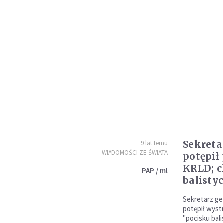
Sekreta
9 lat temu
WIADOMOŚCI ZE ŚWIATA
potępił
KRLD; c
PAP / ml
balisty
Sekretarz ge
potępił wyst
"pocisku bal