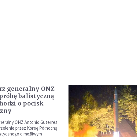
rz generalny ONZ
 próbę balistyczną
hodzi o pocisk
czny
neralny ONZ Antonio Guterres
rzelenie przez Koreę Północną
istycznego o możliwym