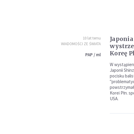
Japonia
10 lat temu
WIADOMOŚCI ZE ŚWIATA
wystrze
Koreę P
PAP / ml
W wystąpien
Japonii Shinz
pocisku bali
"problematyc
powstrzymał s
Korei Płn. sp
USA.