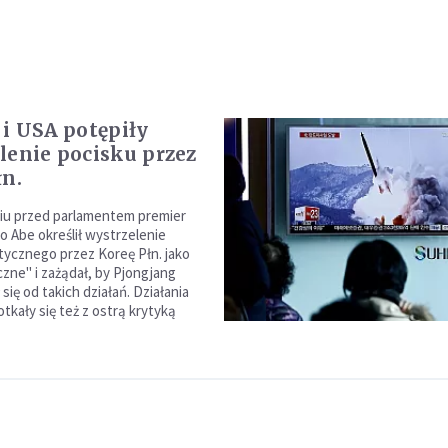
 i USA potępiły
lenie pocisku przez
łn.
iu przed parlamentem premier
o Abe określił wystrzelenie
stycznego przez Koreę Płn. jako
zne" i zażądał, by Pjongjang
ię od takich działań. Działania
otkały się też z ostrą krytyką