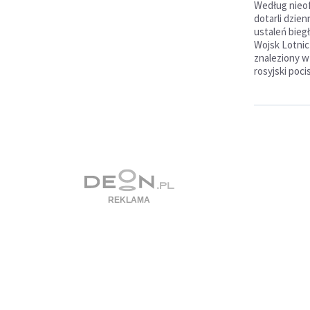
Według nieofi
dotarli dzie
ustaleń bieg
Wojsk Lotnic
znaleziony w
rosyjski poc