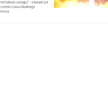
entalnym zasięgu" - oświadczył
czorem czasu lokalnego
erresa.