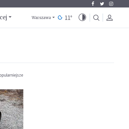
11
°
cej
Warszawa
opularniejsze