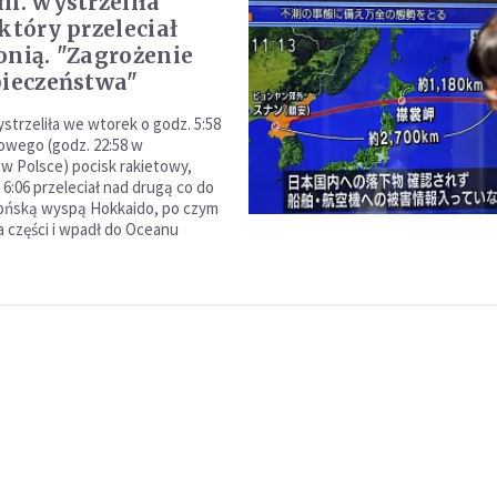
łn. wystrzeliła
który przeleciał
onią. "Zagrożenie
pieczeństwa"
strzeliła we wtorek o godz. 5:58
owego (godz. 22:58 w
 w Polsce) pocisk rakietowy,
 6:06 przeleciał nad drugą co do
pońską wyspą Hokkaido, po czym
a części i wpadł do Oceanu