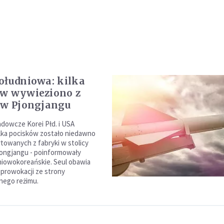
ołudniowa: kilka
w wywieziono z
 w Pjongjangu
dowcze Korei Płd. i USA
kilka pocisków zostało niedawno
towanych z fabryki w stolicy
Pjongjangu - poinformowały
iowokoreańskie. Seul obawia
 prowokacji ze strony
nego reżimu.