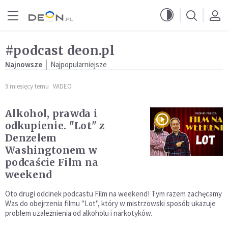
Przejdź do menu głównego
Przejdź do treści
#podcast deon.pl
Najnowsze
Najpopularniejsze
9 miesięcy temu
WIDEO
Alkohol, prawda i
odkupienie. "Lot" z
Denzelem
Washingtonem w
podcaście Film na
weekend
Oto drugi odcinek podcastu Film na weekend! Tym razem zachęcamy
Was do obejrzenia filmu "Lot", który w mistrzowski sposób ukazuje
problem uzależnienia od alkoholu i narkotyków.