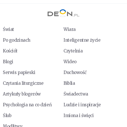
Świat
Wiara
Po godzinach
Inteligentne życie
Kościół
Czytelnia
Blogi
Wideo
Serwis papieski
Duchowość
Czytania liturgiczne
Biblia
Artykuły blogerów
Świadectwa
Psychologia na co dzień
Ludzie i inspiracje
Ślub
Imiona i święci
Modlitwy