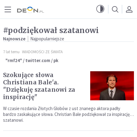
Przejdź do menu głównego
Przejdź do treści
#podziękował szatanowi
Najnowsze
Najpopularniejsze
7 lat temu
WIADOMOŚCI ZE ŚWIATA
"rmf24" / twitter.com / pk
Szokujące słowa
Christiana Bale'a.
"Dziękuję szatanowi za
inspirację"
W czasie rozdania Złotych Globów z ust znanego aktora padły
bardzo zaskakujące słowa. Christian Bale podziękował za inspirację…
szatanowi.