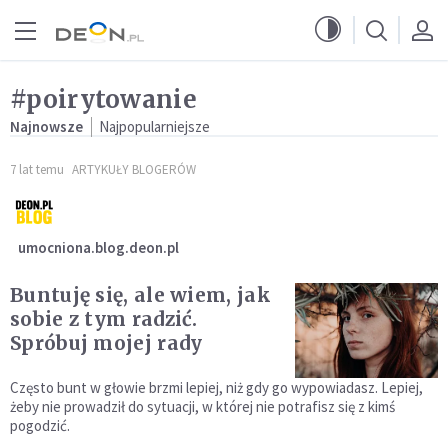
Przejdź do menu głównego
Przejdź do treści
#poirytowanie
Najnowsze
Najpopularniejsze
7 lat temu
ARTYKUŁY BLOGERÓW
umocniona.blog.deon.pl
Buntuję się, ale wiem, jak
sobie z tym radzić.
Spróbuj mojej rady
Często bunt w głowie brzmi lepiej, niż gdy go wypowiadasz. Lepiej,
żeby nie prowadził do sytuacji, w której nie potrafisz się z kimś
pogodzić.