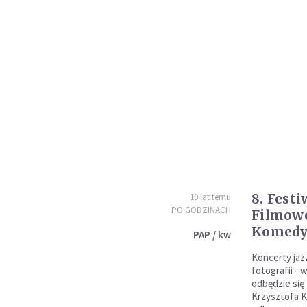
8. Fest
10 lat temu
PO GODZINACH
Filmowe
Komed
PAP / kw
Koncerty ja
fotografii -
odbędzie się
Krzysztofa 