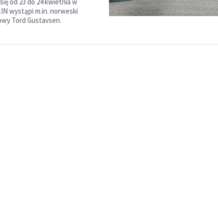
się od 23 do 24 kwietnia w
N wystąpi m.in. norweski
zowy Tord Gustavsen.