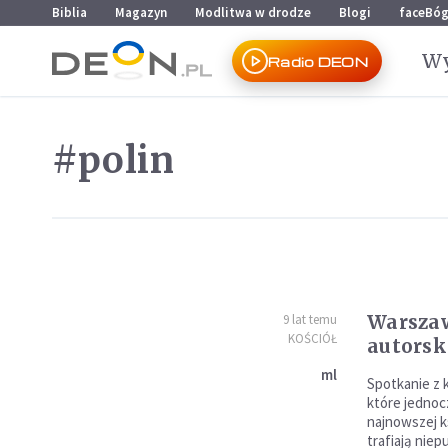
Przejdź do menu głównego
Przejdź do treści
Biblia
Magazyn
Modlitwa w drodze
Blogi
faceBó
Wy
Radio DEON
#polin
Warszaw
9 lat temu
KOŚCIÓŁ
autorsk
ml
Spotkanie z
które jednoc
najnowszej k
trafiają nie