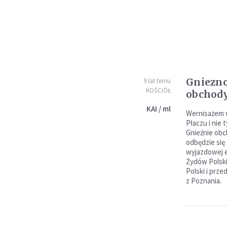
Gniezno
9 lat temu
KOŚCIÓŁ
obchody
KAI / ml
Wernisażem w
Płaczu i nie
Gnieźnie obc
odbędzie się
wyjazdowej e
Żydów Polski
Polski i prze
z Poznania.