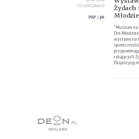
Wystawa
PO GODZINACH
Żydach 
Młodzie
PAP / pk
"Muzeum na 
Dni Młodzież
wystawę na t
społeczności 
przypominają
ratujących Ż
Ekspozycję m