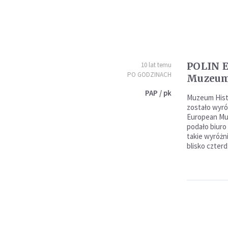
POLIN 
10 lat temu
PO GODZINACH
Muzeum
PAP / pk
Muzeum Hist
zostało wyr
European Mus
podało biur
takie wyróżni
blisko czterd