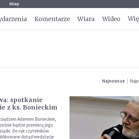
g
Sklep
Wię
darzenia
Komentarze
Wiara
Wideo
Najnowsze
Najp
a: spotkanie
ie z ks. Bonieckim
 księdzem Adamem Bonieckim,
ześnie będzie premierą jego
siążki. Do rąk czytelników
publikowane dotąd medytacje