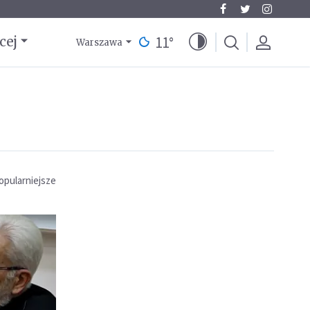
11
°
cej
Warszawa
opularniejsze