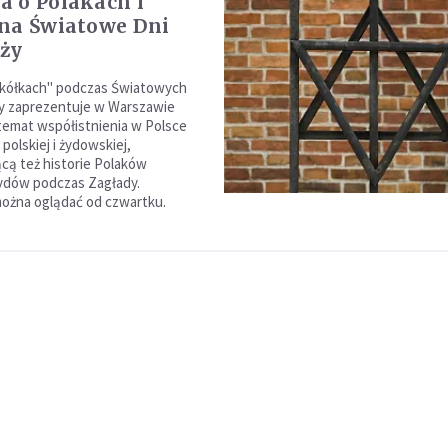
 o Polakach i
na Światowe Dni
ży
kółkach" podczas Światowych
y zaprezentuje w Warszawie
emat współistnienia w Polsce
polskiej i żydowskiej,
cą też historie Polaków
ydów podczas Zagłady.
ożna oglądać od czwartku.