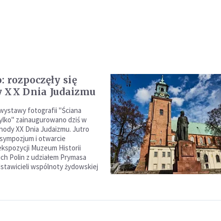
: rozpoczęły się
 XX Dnia Judaizmu
ystawy fotografii "Ściana
 tylko" zainaugurowano dziś w
hody XX Dnia Judaizmu. Jutro
 sympozjum i otwarcie
kspozycji Muzeum Historii
ch Polin z udziałem Prymasa
dstawicieli wspólnoty żydowskiej