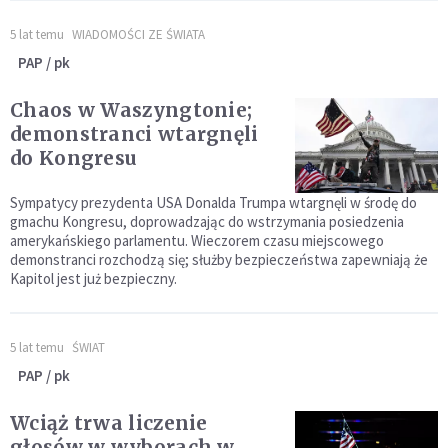
5 lat temu
WIADOMOŚCI ZE ŚWIATA
PAP / pk
Chaos w Waszyngtonie;
demonstranci wtargnęli
do Kongresu
Sympatycy prezydenta USA Donalda Trumpa wtargnęli w środę do
gmachu Kongresu, doprowadzając do wstrzymania posiedzenia
amerykańskiego parlamentu. Wieczorem czasu miejscowego
demonstranci rozchodzą się; służby bezpieczeństwa zapewniają że
Kapitol jest już bezpieczny.
5 lat temu
ŚWIAT
PAP / pk
Wciąż trwa liczenie
głosów w wyborach w