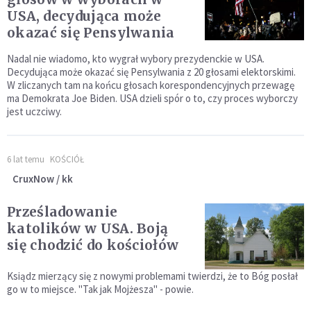
USA, decydująca może
okazać się Pensylwania
Nadal nie wiadomo, kto wygrał wybory prezydenckie w USA.
Decydująca może okazać się Pensylwania z 20 głosami elektorskimi.
W zliczanych tam na końcu głosach korespondencyjnych przewagę
ma Demokrata Joe Biden. USA dzieli spór o to, czy proces wyborczy
jest uczciwy.
6 lat temu
KOŚCIÓŁ
CruxNow / kk
Prześladowanie
katolików w USA. Boją
się chodzić do kościołów
Ksiądz mierzący się z nowymi problemami twierdzi, że to Bóg posłał
go w to miejsce. "Tak jak Mojżesza" - powie.