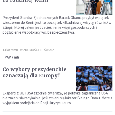
do rodzimej Kenii
Prezydent Stanów Zjednoczonych Barack Obama przybył w piątek
wieczorem do Kenii; jest to początek kilkudniowej wizyty, również w
Etiopii, której celem jest zacieśnienie więzi gospodarczych i
pogłębienie współpracy ws. bezpieczeństwa.
13 lat temu
WIADOMOŚCI ZE ŚWIATA
PAP / mh
Co wybory prezydenckie
oznaczają dla Europy?
Eksperci z UE i USA zgodnie twierdzą, że polityka zagraniczna USA
nie zmieni się radykalnie, jeśli zmieni się lokator Białego Domu. Może z
wyjątkiem podejścia do Rosji i kryzysu euro.