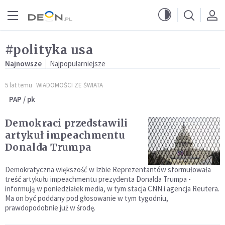
Przejdź do menu głównego
Przejdź do treści
#polityka usa
Najnowsze
Najpopularniejsze
5 lat temu
WIADOMOŚCI ZE ŚWIATA
PAP / pk
Demokraci przedstawili
artykuł impeachmentu
Donalda Trumpa
Demokratyczna większość w Izbie Reprezentantów sformułowała
treść artykułu impeachmentu prezydenta Donalda Trumpa -
informują w poniedziałek media, w tym stacja CNN i agencja Reutera.
Ma on być poddany pod głosowanie w tym tygodniu,
prawdopodobnie już w środę.