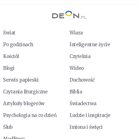
Świat
Wiara
Po godzinach
Inteligentne życie
Kościół
Czytelnia
Blogi
Wideo
Serwis papieski
Duchowość
Czytania liturgiczne
Biblia
Artykuły blogerów
Świadectwa
Psychologia na co dzień
Ludzie i inspiracje
Ślub
Imiona i święci
Modlitwy