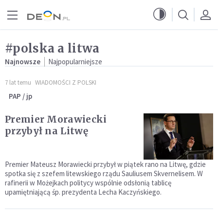
Przejdź do menu głównego
Przejdź do treści
#polska a litwa
Najnowsze
Najpopularniejsze
7 lat temu
WIADOMOŚCI Z POLSKI
PAP / jp
Premier Morawiecki
przybył na Litwę
Premier Mateusz Morawiecki przybył w piątek rano na Litwę, gdzie
spotka się z szefem litewskiego rządu Sauliusem Skvernelisem. W
rafinerii w Możejkach politycy wspólnie odsłonią tablicę
upamiętniającą śp. prezydenta Lecha Kaczyńskiego.