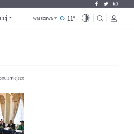
11
°
cej
Warszawa
opularniejsze