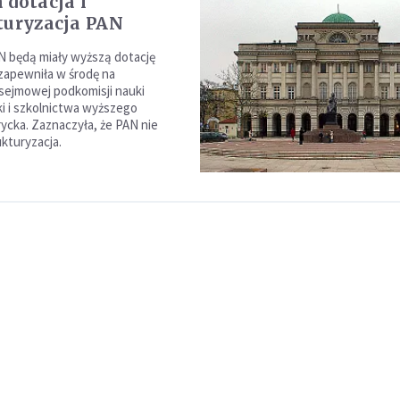
 dotacja i
turyzacja PAN
N będą miały wyższą dotację
zapewniła w środę na
sejmowej podkomisji nauki
ki i szkolnictwa wyższego
ycka. Zaznaczyła, że PAN nie
ukturyzacja.