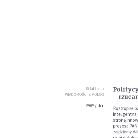
Polityc
15 lat temu
WIADOMOŚCI Z POLSKI
- rzuc
PAP / drr
Roztropne p
inteligentna
stronę innow
prezesa PAN p
zajdziemy da
swój dekalog