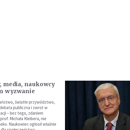
y, media, naukowcy
am wyzwanie
aństwo, światłe przywództwo,
 debata publiczna i zwrot w
acji – bez tego, zdaniem
rof. Michała Kleibera, nie
leko. Naukowiec ogłosił właśnie
 dla społeczeństwa,