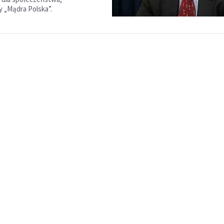
 „Mądra Polska”.