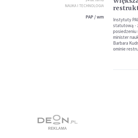
Większa
NAUKA I TECHNOLOGIA
restruk
PAP / wm
Instytuty PA
statutową - 
posiedzeniu 
minister nau
Barbara Kudr
ominie restr