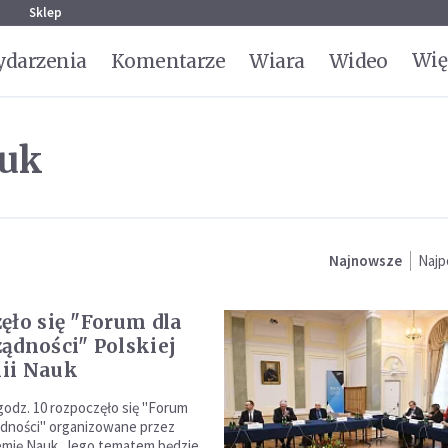
g
Sklep
Wię
darzenia
Komentarze
Wiara
Wideo
auk
Najnowsze
Najp
ęło się "Forum dla
ądności" Polskiej
ii Nauk
godz. 10 rozpoczęło się "Forum
dności" organizowane przez
emię Nauk. Jego tematem będzie