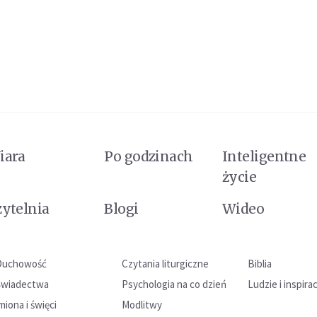
iara
Po godzinach
Inteligentne
życie
zytelnia
Blogi
Wideo
Duchowość
Czytania liturgiczne
Biblia
Świadectwa
Psychologia na co dzień
Ludzie i inspira
miona i święci
Modlitwy