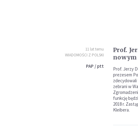
Prof. J
11 lat temu
WIADOMOŚCI Z POLSKI
nowym 
PAP / ptt
Prof. Jerzy 
prezesem Pol
zdecydowali
zebrani w W
Zgromadzeni
funkcję będzi
2018 r. Zastą
Kleibera.